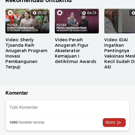
Rekomendasi Untukmu
01:07
04:15
Video: Sherly
Video Peraih
Video: IDAI
Tjoanda Raih
Anugerah Figur
Ingatkan
Anugerah Program
Akselerator
Pentingnya
Inovasi
Kemajuan I
Vaksinasi Mesk
Pembangunan
detiktimur Awards
Kecil Sudah D
Terpuji
ASI