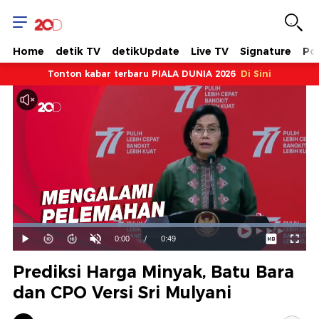
Home
detik TV
detikUpdate
Live TV
Signature
Pol
Tonton kabar terbaru PIALA DUNIA 2026
Di Sini
Dimuat
:
100.00%
Waktu
0:00
/
Durasi
0:49
Mainkan
Suara
Layar
Hidup
Saat
Prediksi Harga Minyak, Batu Bara
ini
dan CPO Versi Sri Mulyani