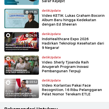
Saraf Kejepit
detikUpdate
03:35
Video KETIK: Lukas Graham Bocorin
Album Baru hingga Kedekatan
dengan Ed Sheeran
detikUpdate
04:39
IndoHealthcare Expo 2026
Hadirkan Teknologi Kesehatan dari
9 Negara!
detikUpdate
01:07
Video: Sherly Tjoanda Raih
Anugerah Program Inovasi
Pembangunan Terpuji
detikUpdate
03:52
Video: Korlantas Pakai Face
Recognition, 16 Ribu Pelanggaran
Pelat Nomor Terekam ETLE