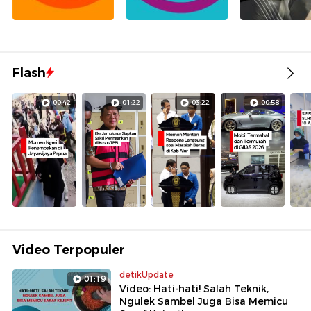
Flash
00:42
01:22
03:22
00:58
Video Terpopuler
detikUpdate
01:19
Video: Hati-hati! Salah Teknik,
Ngulek Sambel Juga Bisa Memicu