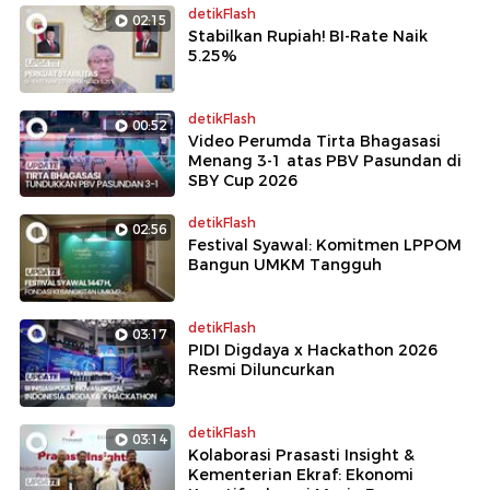
detikFlash
02:15
Stabilkan Rupiah! BI-Rate Naik
5.25%
detikFlash
00:52
Video Perumda Tirta Bhagasasi
Menang 3-1 atas PBV Pasundan di
SBY Cup 2026
detikFlash
02:56
Festival Syawal: Komitmen LPPOM
Bangun UMKM Tangguh
detikFlash
03:17
PIDI Digdaya x Hackathon 2026
Resmi Diluncurkan
detikFlash
03:14
Kolaborasi Prasasti Insight &
Kementerian Ekraf: Ekonomi