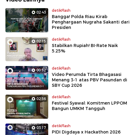
detikFlash
02:43
Bangga! Polda Riau Kirab
Penghargaan Nugraha Sakanti dari
Presiden
detikFlash
02:15
Stabilkan Rupiah! BI-Rate Naik
5.25%
detikFlash
00:52
Video Perumda Tirta Bhagasasi
Menang 3-1 atas PBV Pasundan di
SBY Cup 2026
detikFlash
02:56
Festival Syawal: Komitmen LPPOM
Bangun UMKM Tangguh
detikFlash
03:17
PIDI Digdaya x Hackathon 2026