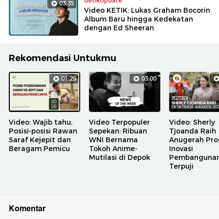
detikUpdate
03:35
Video KETIK: Lukas Graham Bocorin
Album Baru hingga Kedekatan
dengan Ed Sheeran
Rekomendasi Untukmu
01:29
03:00
Video: Wajib tahu,
Video Terpopuler
Video: Sherly
Posisi-posisi Rawan
Sepekan: Ribuan
Tjoanda Raih
Saraf Kejepit dan
WNI Bernama
Anugerah Pr
Beragam Pemicu
Tokoh Anime-
Inovasi
Mutilasi di Depok
Pembanguna
Terpuji