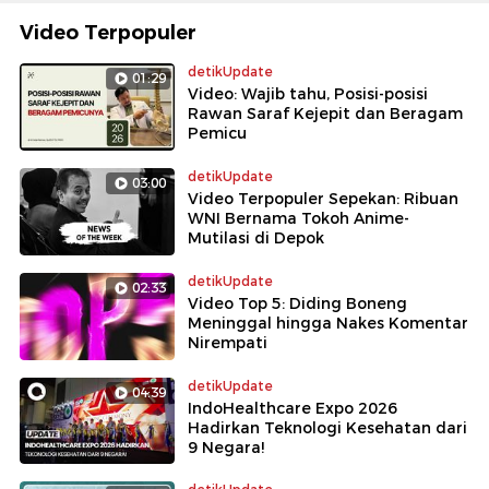
Video Terpopuler
detikUpdate
01:29
Video: Wajib tahu, Posisi-posisi
Rawan Saraf Kejepit dan Beragam
Pemicu
detikUpdate
03:00
Video Terpopuler Sepekan: Ribuan
WNI Bernama Tokoh Anime-
Mutilasi di Depok
detikUpdate
02:33
Video Top 5: Diding Boneng
Meninggal hingga Nakes Komentar
Nirempati
detikUpdate
04:39
IndoHealthcare Expo 2026
Hadirkan Teknologi Kesehatan dari
9 Negara!