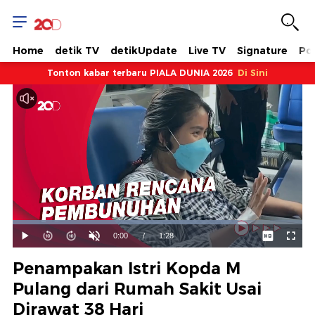
Home
detik TV
detikUpdate
Live TV
Signature
Pol
Tonton kabar terbaru PIALA DUNIA 2026
Di Sini
Dimuat
:
77.57%
Waktu
0:00
/
Durasi
1:28
Mainkan
Suara
Layar
Hidup
Saat
Penampakan Istri Kopda M
ini
Pulang dari Rumah Sakit Usai
Dirawat 38 Hari