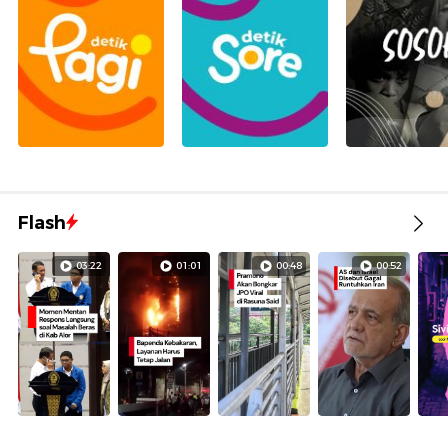
Flash
03:22
01:01
00:48
00:52