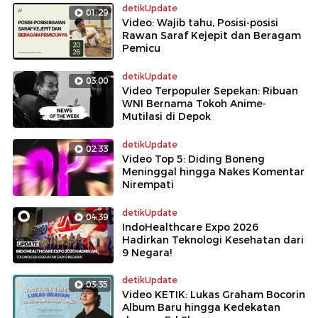
detikUpdate
01:29
Video: Wajib tahu, Posisi-posisi
Rawan Saraf Kejepit dan Beragam
Pemicu
detikUpdate
03:00
Video Terpopuler Sepekan: Ribuan
WNI Bernama Tokoh Anime-
Mutilasi di Depok
detikUpdate
02:33
Video Top 5: Diding Boneng
Meninggal hingga Nakes Komentar
Nirempati
detikUpdate
04:39
IndoHealthcare Expo 2026
Hadirkan Teknologi Kesehatan dari
9 Negara!
detikUpdate
03:35
Video KETIK: Lukas Graham Bocorin
Album Baru hingga Kedekatan