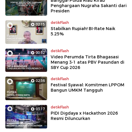
Bangga! Polda Riau Kirab
Penghargaan Nugraha Sakanti dari
Presiden
detikFlash
02:15
Stabilkan Rupiah! BI-Rate Naik
5.25%
detikFlash
00:52
Video Perumda Tirta Bhagasasi
Menang 3-1 atas PBV Pasundan di
SBY Cup 2026
detikFlash
02:56
Festival Syawal: Komitmen LPPOM
Bangun UMKM Tangguh
detikFlash
03:17
PIDI Digdaya x Hackathon 2026
Resmi Diluncurkan