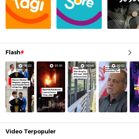
Flash
03:22
01:01
00:48
00:52
Video Terpopuler