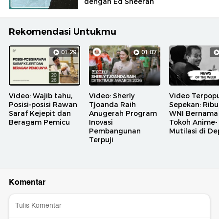
dengan Ed Sheeran
Rekomendasi Untukmu
01:29
01:07
Video: Wajib tahu,
Video: Sherly
Video Terpopu
Posisi-posisi Rawan
Tjoanda Raih
Sepekan: Rib
Saraf Kejepit dan
Anugerah Program
WNI Bernama
Beragam Pemicu
Inovasi
Tokoh Anime-
Pembangunan
Mutilasi di D
Terpuji