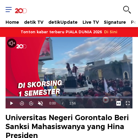
Home
detik TV
detikUpdate
Live TV
Signature
Pol
Tonton kabar terbaru PIALA DUNIA 2026
Di Sini
Dimuat
:
54.62%
Waktu
0:00
/
Durasi
1:56
Mainkan
Suara
Layar
Hidup
Saat
Universitas Negeri Gorontalo Beri
ini
Sanksi Mahasiswanya yang Hina
Presiden