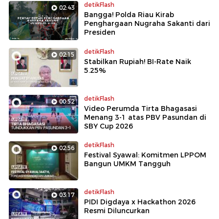
detikFlash
02:43
Bangga! Polda Riau Kirab
Penghargaan Nugraha Sakanti dari
Presiden
detikFlash
02:15
Stabilkan Rupiah! BI-Rate Naik
5.25%
detikFlash
00:52
Video Perumda Tirta Bhagasasi
Menang 3-1 atas PBV Pasundan di
SBY Cup 2026
detikFlash
02:56
Festival Syawal: Komitmen LPPOM
Bangun UMKM Tangguh
detikFlash
03:17
PIDI Digdaya x Hackathon 2026
Resmi Diluncurkan