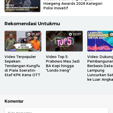
Hoegeng Awards 2026 Kategori
Polisi Inovatif
Rekomendasi Untukmu
01:47
02:07
Video Terpopuler
Video Top 5:
Video: Dukun
Sepekan:
Prabowo Mau Jadi
Pembanguna
Tendangan Kungfu
BA Kopi hingga
Berbasis Data
di Piala Soeratin-
"Londo Ireng"
Lampung
Staf KPK Kena OTT
Luncurkan Sat
ke Luar Angk