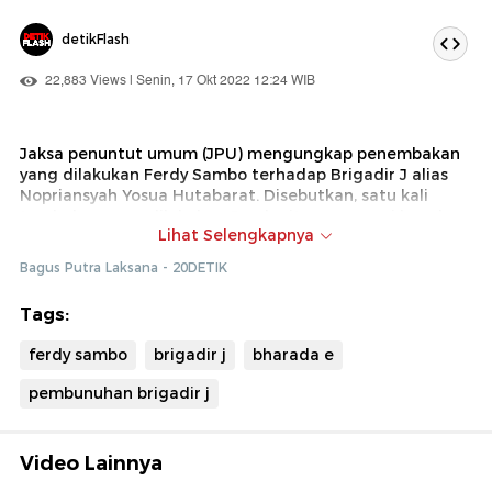
detikFlash
22,883 Views | Senin, 17 Okt 2022 12:24 WIB
Jaksa penuntut umum (JPU) mengungkap penembakan
yang dilakukan Ferdy Sambo terhadap Brigadir J alias
Nopriansyah Yosua Hutabarat. Disebutkan, satu kali
tembakan yang dilakukan Sambo itu mengenai kepala
Lihat Selengkapnya
bagian belakang Yosua hingga tembus.
Bagus Putra Laksana - 20DETIK
Tags:
ferdy sambo
brigadir j
bharada e
pembunuhan brigadir j
Video Lainnya