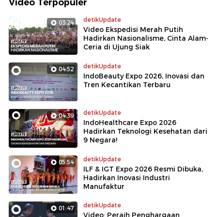
Video Terpopuler
detikUpdate
03:24
Video Ekspedisi Merah Putih
Hadirkan Nasionalisme, Cinta Alam-
Ceria di Ujung Siak
detikUpdate
04:52
IndoBeauty Expo 2026, Inovasi dan
Tren Kecantikan Terbaru
detikUpdate
04:39
IndoHealthcare Expo 2026
Hadirkan Teknologi Kesehatan dari
9 Negara!
detikUpdate
05:54
ILF & IGT Expo 2026 Resmi Dibuka,
Hadirkan Inovasi Industri
Manufaktur
detikUpdate
01:47
Video: Peraih Penghargaan