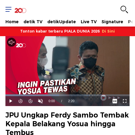
Home
detik TV
detikUpdate
Live TV
Signature
Pol
Tonton kabar terbaru PIALA DUNIA 2026
Di Sini
Dimuat
:
43.15%
Waktu
0:00
/
Durasi
2:20
Mainkan
Suara
Layar
Hidup
Saat
JPU Ungkap Ferdy Sambo Tembak
ini
Kepala Belakang Yosua hingga
Tembus