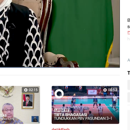
B
s
D
b
A
T
Layarpen
02:15
00:52
detikFlash