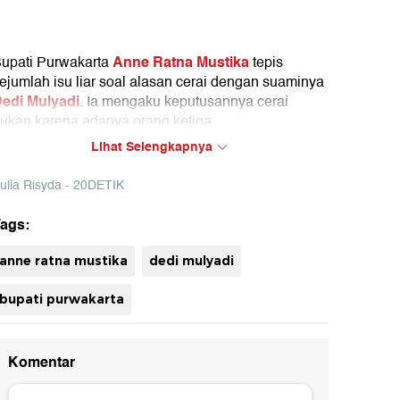
Anne Ratna Mustika
upati Purwakarta
tepis
ejumlah isu liar soal alasan cerai dengan suaminya
edi Mulyadi
. Ia mengaku keputusannya cerai
ukan karena adanya orang ketiga.
Lihat Selengkapnya
ulia Risyda - 20DETIK
ags:
uh
anne ratna mustika
dedi mulyadi
bupati purwakarta