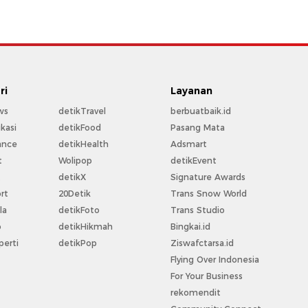
ri
Layanan
ws
detikTravel
berbuatbaik.id
kasi
detikFood
Pasang Mata
ance
detikHealth
Adsmart
t
Wolipop
detikEvent
t
detikX
Signature Awards
rt
20Detik
Trans Snow World
la
detikFoto
Trans Studio
o
detikHikmah
Bingkai.id
perti
detikPop
Ziswafctarsa.id
Flying Over Indonesia
For Your Business
rekomendit