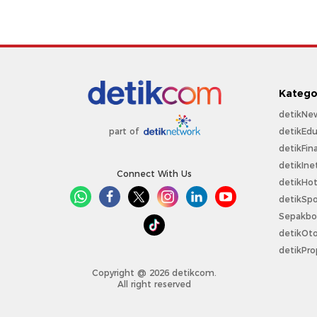
Katego
detikNe
detikEdu
part of
detikFin
detikIne
Connect With Us
detikHo
detikSpo
Sepakbo
detikOt
detikPro
Copyright @ 2026 detikcom.
All right reserved