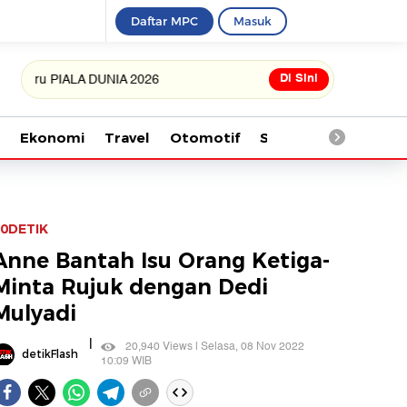
Daftar MPC
Masuk
Di Sini
 PIALA DUNIA 2026
Ekonomi
Travel
Otomotif
Saintek
Kesehata
0DETIK
Anne Bantah Isu Orang Ketiga-
Minta Rujuk dengan Dedi
Mulyadi
|
20,940 Views | Selasa, 08 Nov 2022
detikFlash
10:09 WIB