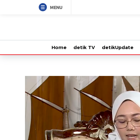
MENU
Home
detik TV
detikUpdate