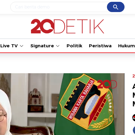
Cancel
Yang sedang ramai dicari
Tonton kabar terbaru
#1
data live draw sgp
#2
gempa hari ini
Live TV
Signature
Politik
Peristiwa
Hukum
#3
prabowo
#4
iran
#5
demo
2
Promoted
Terakhir yang dicari
Loading...