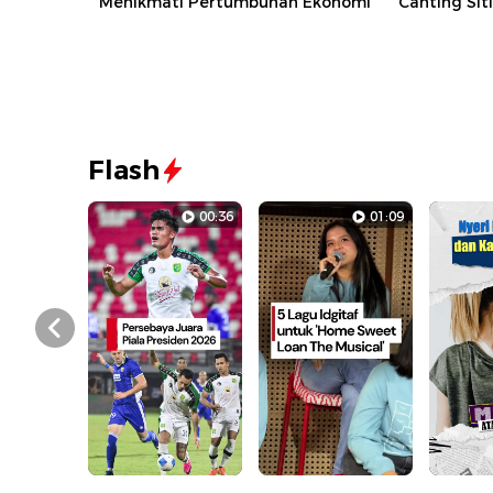
Menikmati Pertumbuhan Ekonomi
Canting Sit
Flash
00:36
01:09
Prev