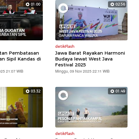
01:00
02:56
detikFlash
atan Pembatasan
Jawa Barat Rayakan Harmoni
an Sipil Kandas di
Budaya lewat West Java
Festival 2025
025 21:07 WIB
Minggu, 09 Nov 2025 22:11 WIB
03:32
01:49
detikFlash