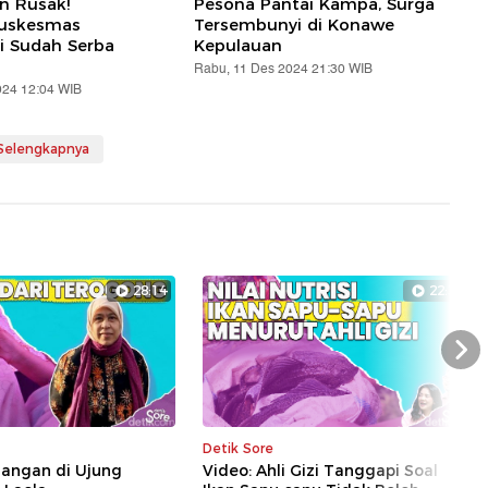
an Rusak!
Pesona Pantai Kampa, Surga
Puskesmas
Tersembunyi di Konawe
i Sudah Serba
Kepulauan
Rabu, 11 Des 2024 21:30 WIB
024 12:04 WIB
 Selengkapnya
28:14
22:39
Nex
Detik Sore
uangan di Ujung
Video: Ahli Gizi Tanggapi Soal