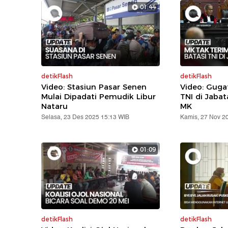
01:44
detikFlash
detikFlash
Video: Stasiun Pasar Senen
Video: Gug
Mulai Dipadati Pemudik Libur
TNI di Jabat
Nataru
MK
Selasa, 23 Des 2025 15:13 WIB
Kamis, 27 Nov 2
01:09
detikFlash
detikFlash