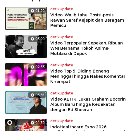
detikUpdate
01:29
Video: Wajib tahu, Posisi-posisi
Rawan Saraf Kejepit dan Beragam
Pemicu
detikUpdate
03:00
Video Terpopuler Sepekan: Ribuan
WNI Bernama Tokoh Anime-
Mutilasi di Depok
detikUpdate
02:33
Video Top 5: Diding Boneng
Meninggal hingga Nakes Komentar
Nirempati
detikUpdate
03:35
Video KETIK: Lukas Graham Bocorin
Album Baru hingga Kedekatan
dengan Ed Sheeran
detikUpdate
04:39
IndoHealthcare Expo 2026