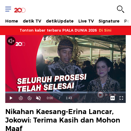
Home
detik TV
detikUpdate
Live TV
Signature
Pol
Tonton kabar terbaru PIALA DUNIA 2026
Di Sini
Dimuat
:
67.87%
Waktu
0:00
/
Durasi
1:43
Mainkan
Suara
Layar
Hidup
Saat
Nikahan Kaesang-Erina Lancar,
ini
Jokowi: Terima Kasih dan Mohon
Maaf