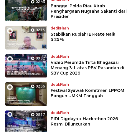
02:43
Bangga! Polda Riau Kirab
Penghargaan Nugraha Sakanti dari
Presiden
detikFlash
02:15
Stabilkan Rupiah! BI-Rate Naik
5.25%
detikFlash
00:52
Video Perumda Tirta Bhagasasi
Menang 3-1 atas PBV Pasundan di
SBY Cup 2026
detikFlash
02:56
Festival Syawal: Komitmen LPPOM
Bangun UMKM Tangguh
detikFlash
03:17
PIDI Digdaya x Hackathon 2026
Resmi Diluncurkan