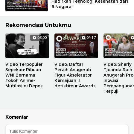
Hadirkan Teknologi Kesehatan dari
9 Negara!
Rekomendasi Untukmu
03:00
04:17
Video Terpopuler
Video: Daftar
Video: Sherly
Sepekan: Ribuan
Peraih Anugerah
Tjoanda Raih
WNI Bernama
Figur Akselerator
Anugerah Pr
Tokoh Anime-
Kemajuan II
Inovasi
Mutilasi di Depok
detiktimur Awards
Pembanguna
Terpuji