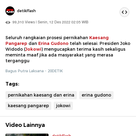
detikFlash
99,310 Views | Senin, 12 Des 2022 02:05 WIB
Seluruh rangkaian prosesi pernikahan
Kaesang
Pangarep
dan
Erina Gudono
telah selesai. Presiden Joko
Widodo (
Jokowi
) mengucapkan terima kasih sekaligus
meminta maaf jika ada masyarakat yang merasa
terganggu
Bagus Putra Laksana - 20DETIK
Tags:
pernikahan kaesang dan erina
erina gudono
kaesang pangarep
jokowi
Video Lainnya
detikFlash