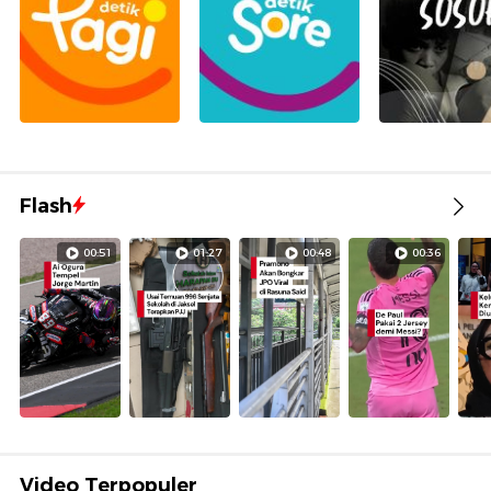
Flash
00:51
01:27
00:48
00:36
Video Terpopuler