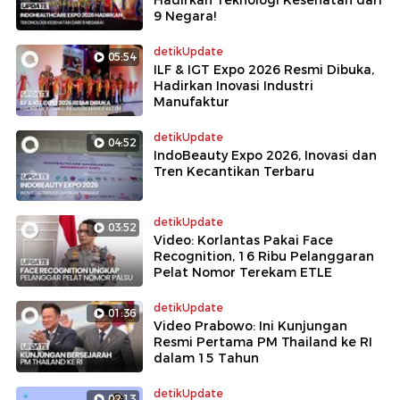
9 Negara!
detikUpdate
05:54
ILF & IGT Expo 2026 Resmi Dibuka,
Hadirkan Inovasi Industri
Manufaktur
detikUpdate
04:52
IndoBeauty Expo 2026, Inovasi dan
Tren Kecantikan Terbaru
detikUpdate
03:52
Video: Korlantas Pakai Face
Recognition, 16 Ribu Pelanggaran
Pelat Nomor Terekam ETLE
detikUpdate
01:36
Video Prabowo: Ini Kunjungan
Resmi Pertama PM Thailand ke RI
dalam 15 Tahun
detikUpdate
02:13