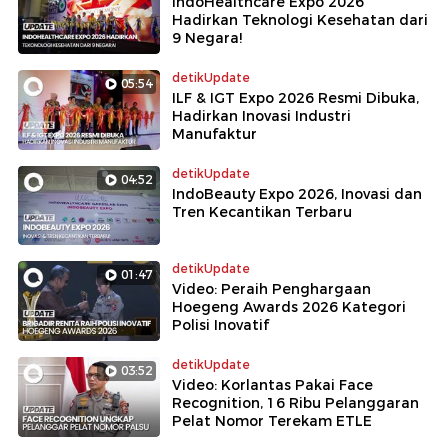
IndoHealthcare Expo 2026
Hadirkan Teknologi Kesehatan dari
9 Negara!
detikUpdate
05:54
ILF & IGT Expo 2026 Resmi Dibuka,
Hadirkan Inovasi Industri
Manufaktur
detikUpdate
04:52
IndoBeauty Expo 2026, Inovasi dan
Tren Kecantikan Terbaru
detikUpdate
01:47
Video: Peraih Penghargaan
Hoegeng Awards 2026 Kategori
Polisi Inovatif
detikUpdate
03:52
Video: Korlantas Pakai Face
Recognition, 16 Ribu Pelanggaran
Pelat Nomor Terekam ETLE