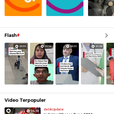
Flash
00:35
00:56
00:33
01:09
Video Terpopuler
detikUpdate
04:39