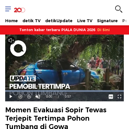
Home
detik TV
detikUpdate
Live TV
Signature
Pol
Tonton kabar terbaru PIALA DUNIA 2026
Di Sini
Dimuat
:
100.00%
Waktu
0:00
/
Durasi
0:57
Mainkan
Suara
Layar
Hidup
Saat
Momen Evakuasi Sopir Tewas
ini
Terjepit Tertimpa Pohon
Tumbang di Gowa