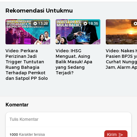
Rekomendasi Untukmu
13:28
18:36
Video: Perkara
Video: IHSG
Video: Nakes 
Perizinan Jadi
Menguat, Asing
Pasien BPJS 
Trigger Tuntutan
Balik Masuk! Apa
Curhat Nungg
Ruang Bahagia
yang Sedang
Jam, Alarm A
Terhadap Pemkot
Terjadi?
dan Satpol PP Solo