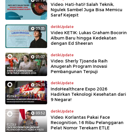
01:19
Video: Hati-hati! Salah Teknik,
Ngulek Sambel Juga Bisa Memicu
Saraf Kejepit
detikUpdate
03:35
Video KETIK: Lukas Graham Bocorin
Album Baru hingga Kedekatan
dengan Ed Sheeran
detikUpdate
01:07
Video: Sherly Tjoanda Raih
Anugerah Program Inovasi
Pembangunan Terpuji
detikUpdate
04:39
IndoHealthcare Expo 2026
Hadirkan Teknologi Kesehatan dari
9 Negara!
detikUpdate
03:52
Video: Korlantas Pakai Face
Recognition, 16 Ribu Pelanggaran
Pelat Nomor Terekam ETLE