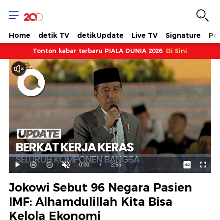
Home
detik TV
detikUpdate
Live TV
Signature
Pol
Tonton kabar terbaru PIALA DUNIA 2026
Di Sini
Dimuat
:
34.64%
Waktu
0:00
/
Durasi
2:55
Mainkan
Suara
Layar
Hidup
Saat
Jokowi Sebut 96 Negara Pasien
ini
IMF: Alhamdulillah Kita Bisa
Kelola Ekonomi