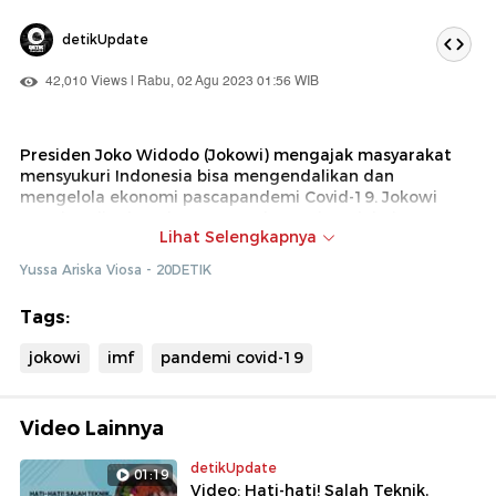
detikUpdate
42,010 Views | Rabu, 02 Agu 2023 01:56 WIB
Presiden Joko Widodo (Jokowi) mengajak masyarakat
mensyukuri Indonesia bisa mengendalikan dan
mengelola ekonomi pascapandemi Covid-19. Jokowi
membandingkan dengan perekonomian global yang
Lihat Selengkapnya
saat ini masih ada 96 negara menjadi pasien
International Monetary Fund (IMF).
Yussa Ariska Viosa - 20DETIK
Tags:
jokowi
imf
pandemi covid-19
Video Lainnya
detikUpdate
01:19
Video: Hati-hati! Salah Teknik,