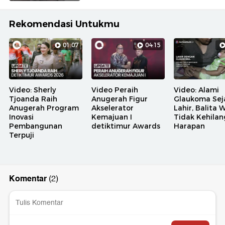
Rekomendasi Untukmu
01:07
04:15
Video: Sherly
Video Peraih
Video: Alami
Tjoanda Raih
Anugerah Figur
Glaukoma Sej
Anugerah Program
Akselerator
Lahir, Balita 
Inovasi
Kemajuan I
Tidak Kehila
Pembangunan
detiktimur Awards
Harapan
Terpuji