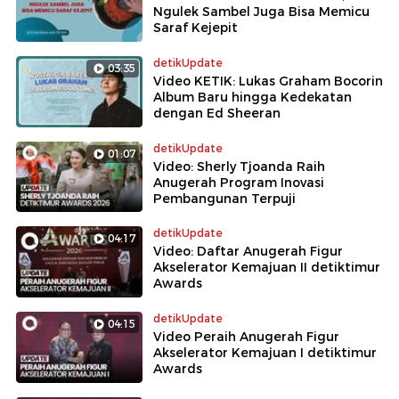
Ngulek Sambel Juga Bisa Memicu
Saraf Kejepit
detikUpdate
03:35
Video KETIK: Lukas Graham Bocorin
Album Baru hingga Kedekatan
dengan Ed Sheeran
detikUpdate
01:07
Video: Sherly Tjoanda Raih
Anugerah Program Inovasi
Pembangunan Terpuji
detikUpdate
04:17
Video: Daftar Anugerah Figur
Akselerator Kemajuan II detiktimur
Awards
detikUpdate
04:15
Video Peraih Anugerah Figur
Akselerator Kemajuan I detiktimur
Awards