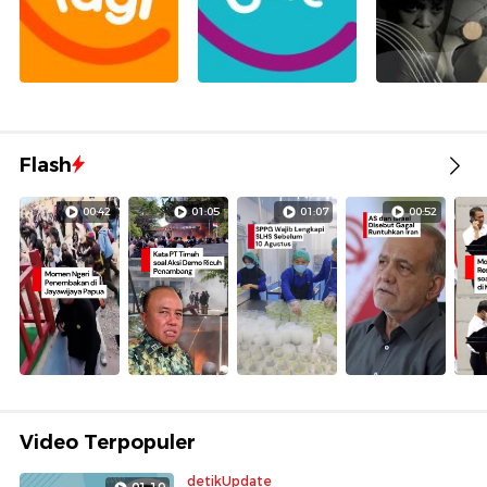
Flash
00:42
01:05
01:07
00:52
Video Terpopuler
detikUpdate