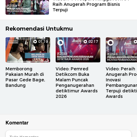
Raih Anugerah Program Bisnis
Terpuji
Rekomendasi Untukmu
01:19
02:17
Memborong
Video: Pemred
Video: Peraih
Pakaian Murah di
Detikcom Buka
Anugerah Pr
Pasar Gede Bage,
Malam Puncak
Inovasi
Bandung
Penganugerahan
Pembanguna
detiktimur Awards
Terpuji detik
2026
Awards