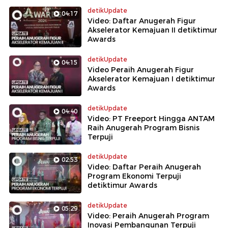
detikUpdate
04:17
Video: Daftar Anugerah Figur
Akselerator Kemajuan II detiktimur
Awards
detikUpdate
04:15
Video Peraih Anugerah Figur
Akselerator Kemajuan I detiktimur
Awards
detikUpdate
04:40
Video: PT Freeport Hingga ANTAM
Raih Anugerah Program Bisnis
Terpuji
detikUpdate
02:53
Video: Daftar Peraih Anugerah
Program Ekonomi Terpuji
detiktimur Awards
detikUpdate
05:29
Video: Peraih Anugerah Program
Inovasi Pembangunan Terpuji