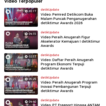
Video Terpopuler
detikUpdate
02:17
Video: Pemred Detikcom Buka
Malam Puncak Penganugerahan
detiktimur Awards 2026
detikUpdate
04:15
Video Peraih Anugerah Figur
Akselerator Kemajuan I detiktimur
Awards
detikUpdate
02:53
Video: Daftar Peraih Anugerah
Program Ekonomi Terpuji
detiktimur Awards
detikUpdate
05:29
Video: Peraih Anugerah Program
Inovasi Pembangunan Terpuji
detiktimur Awards
detikUpdate
04:40
Video: PT Freeport Hingga ANTAM