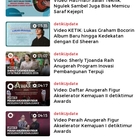
Video: Hati-hati! Salah Teknik,
Ngulek Sambel Juga Bisa Memicu
Saraf Kejepit
detikUpdate
03:35
Video KETIK: Lukas Graham Bocorin
Album Baru hingga Kedekatan
dengan Ed Sheeran
detikUpdate
01:07
Video: Sherly Tjoanda Raih
Anugerah Program Inovasi
Pembangunan Terpuji
detikUpdate
04:17
Video: Daftar Anugerah Figur
Akselerator Kemajuan II detiktimur
Awards
detikUpdate
04:15
Video Peraih Anugerah Figur
Akselerator Kemajuan I detiktimur
Awards