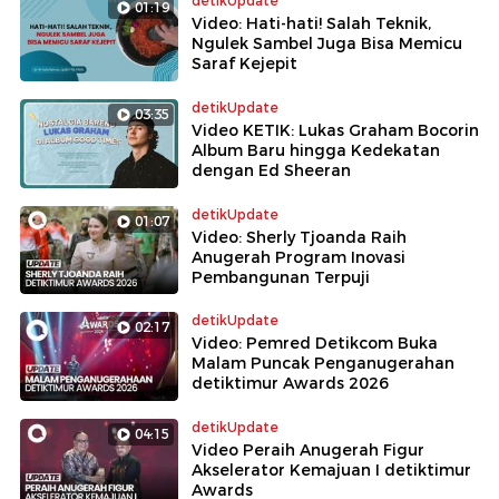
detikUpdate
01:19
Video: Hati-hati! Salah Teknik,
Ngulek Sambel Juga Bisa Memicu
Saraf Kejepit
detikUpdate
03:35
Video KETIK: Lukas Graham Bocorin
Album Baru hingga Kedekatan
dengan Ed Sheeran
detikUpdate
01:07
Video: Sherly Tjoanda Raih
Anugerah Program Inovasi
Pembangunan Terpuji
detikUpdate
02:17
Video: Pemred Detikcom Buka
Malam Puncak Penganugerahan
detiktimur Awards 2026
detikUpdate
04:15
Video Peraih Anugerah Figur
Akselerator Kemajuan I detiktimur
Awards