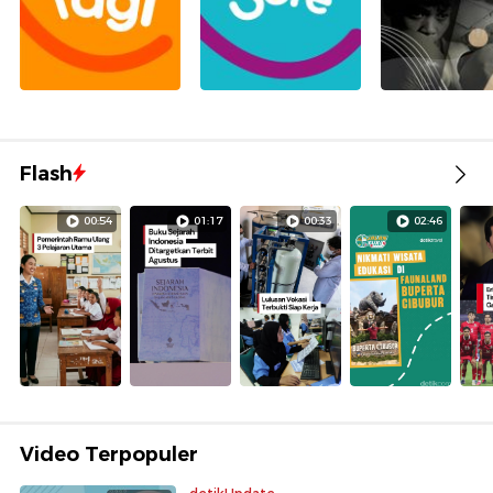
Flash
00:54
01:17
00:33
02:46
Video Terpopuler