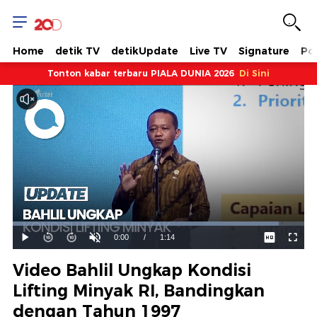
Home
detik TV
detikUpdate
Live TV
Signature
Pol
Tonton kabar terbaru PIALA DUNIA 2026
Di Sini
Dimuat
:
91.38%
Waktu
0:00
/
Durasi
1:14
Mainkan
Suara
Layar
Hidup
Saat
Video Bahlil Ungkap Kondisi
ini
Lifting Minyak RI, Bandingkan
dengan Tahun 1997