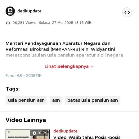
detikUpdate
26,281 Views | Selasa, 27 Mei 2025 13:13 WIB
Menteri Pendayagunaan Aparatur Negara dan
Reformasi Birokrasi (MenPAN-RB) Rini Widyantini
merespons usulan usia pensiun aparatur sipil negara
(ASN) menjadi 70 tahun. Dia mengatakan perlu
Lihat Selengkapnya
pertimbangan sejumlah aspek dalam menindaklanjuti
usulan tersebut.
Fandi AS - 20DETIK
Tags:
usia pensiun asn
asn
batas usia pensiun asn
Video Lainnya
detikUpdate
01:29
Video: Wajib tahu, Posisi-posisi