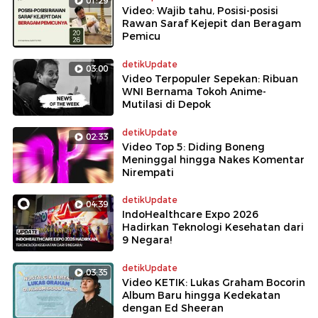
01:29
Video: Wajib tahu, Posisi-posisi
Rawan Saraf Kejepit dan Beragam
Pemicu
detikUpdate
03:00
Video Terpopuler Sepekan: Ribuan
WNI Bernama Tokoh Anime-
Mutilasi di Depok
detikUpdate
02:33
Video Top 5: Diding Boneng
Meninggal hingga Nakes Komentar
Nirempati
detikUpdate
04:39
IndoHealthcare Expo 2026
Hadirkan Teknologi Kesehatan dari
9 Negara!
detikUpdate
03:35
Video KETIK: Lukas Graham Bocorin
Album Baru hingga Kedekatan
dengan Ed Sheeran