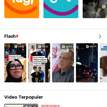
Flash
00:52
03:22
00:52
00:47
Video Terpopuler
detikUpdate