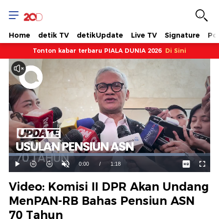
Home
detik TV
detikUpdate
Live TV
Signature
Pol
Tonton kabar terbaru PIALA DUNIA 2026
Di Sini
Dimuat
:
87.35%
Waktu
0:00
/
Durasi
1:18
Mainkan
Suara
Layar
Hidup
Saat
Video: Komisi II DPR Akan Undang
ini
MenPAN-RB Bahas Pensiun ASN
70 Tahun