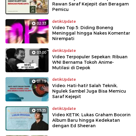
Rawan Saraf Kejepit dan Beragam
Pemicu
detikUpdate
02:33
Video Top 5: Diding Boneng
Meninggal hingga Nakes Komentar
Nirempati
detikUpdate
03:00
Video Terpopuler Sepekan: Ribuan
WNI Bernama Tokoh Anime-
Mutilasi di Depok
detikUpdate
01:19
Video: Hati-hati! Salah Teknik,
Ngulek Sambel Juga Bisa Memicu
Saraf Kejepit
detikUpdate
03:35
Video KETIK: Lukas Graham Bocorin
Album Baru hingga Kedekatan
dengan Ed Sheeran