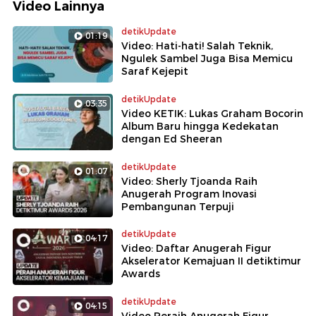
Video Lainnya
detikUpdate
01:19
Video: Hati-hati! Salah Teknik,
Ngulek Sambel Juga Bisa Memicu
Saraf Kejepit
detikUpdate
03:35
Video KETIK: Lukas Graham Bocorin
Album Baru hingga Kedekatan
dengan Ed Sheeran
detikUpdate
01:07
Video: Sherly Tjoanda Raih
Anugerah Program Inovasi
Pembangunan Terpuji
detikUpdate
04:17
Video: Daftar Anugerah Figur
Akselerator Kemajuan II detiktimur
Awards
detikUpdate
04:15