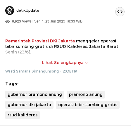
detikUpdate
6,923 Views | Senin, 23 Jun 2025 18:33 WIB
Pemerintah Provinsi DKI Jakarta
menggelar operasi
bibir sumbing gratis di RSUD Kalideres, Jakarta Barat,
Senin (23/6).
Acara ini rangkaian perayaan HUT ke-498 DKI Jakarta.
Lihat Selengkapnya
Gubernur DKI Pramono Anung
memaparkan, ada 55
Wasti Samaria Simangunsong - 20DETIK
pasien bibir sumbing yang dioperasi. Para pasien berasal
dari berbagai daerah mulai dari Banten hingga Papua.
Tags:
gubernur pramono anung
pramono anung
gubernur dki jakarta
operasi bibir sumbing gratis
rsud kalideres