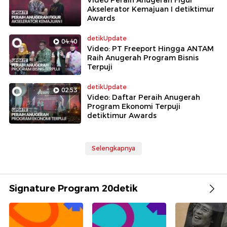
Video Peraih Anugerah Figur
Akselerator Kemajuan I detiktimur
Awards
detikUpdate
04:40
Video: PT Freeport Hingga ANTAM
Raih Anugerah Program Bisnis
Terpuji
detikUpdate
02:53
Video: Daftar Peraih Anugerah
Program Ekonomi Terpuji
detiktimur Awards
Selengkapnya
Signature Program 20detik