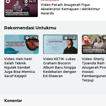
04:15
Video Peraih Anugerah Figur
Akselerator Kemajuan I detiktimur
Awards
Rekomendasi Untukmu
01:19
03:35
Video: Hati-hati!
Video KETIK: Lukas
Video: Sherly
Salah Teknik,
Graham Bocorin
Tjoanda Raih
Ngulek Sambel
Album Baru hingga
Anugerah Pr
Juga Bisa Memicu
Kedekatan dengan
Inovasi
Saraf Kejepit
Ed Sheeran
Pembanguna
Terpuji