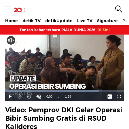
Home
detik TV
detikUpdate
Live TV
Signature
Pol
Tonton kabar terbaru PIALA DUNIA 2026
Di Sini
Dimuat
:
79.20%
Waktu
0:00
/
Durasi
1:28
Mainkan
Suara
Layar
Hidup
Saat
Video: Pemprov DKI Gelar Operasi
ini
Bibir Sumbing Gratis di RSUD
Kalideres