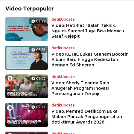
Video Terpopuler
detikUpdate
01:19
Video: Hati-hati! Salah Teknik,
Ngulek Sambel Juga Bisa Memicu
Saraf Kejepit
detikUpdate
03:35
Video KETIK: Lukas Graham Bocorin
Album Baru hingga Kedekatan
dengan Ed Sheeran
detikUpdate
01:07
Video: Sherly Tjoanda Raih
Anugerah Program Inovasi
Pembangunan Terpuji
detikUpdate
02:17
Video: Pemred Detikcom Buka
Malam Puncak Penganugerahan
detiktimur Awards 2026
detikUpdate