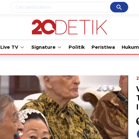
Cancel
Yang sedang ramai dicari
Tonton kabar terbaru P
#1
data live draw sgp
#2
gempa hari ini
Live TV
Signature
Politik
Peristiwa
Hukum
#3
prabowo
#4
iran
#5
demo
2
Promoted
Terakhir yang dicari
Loading...