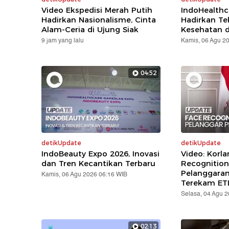
Video Ekspedisi Merah Putih
IndoHealthc
Hadirkan Nasionalisme, Cinta
Hadirkan Te
Alam-Ceria di Ujung Siak
Kesehatan d
9 jam yang lalu
Kamis, 06 Agu 2
04:52
detikUpdate
detikUpdate
IndoBeauty Expo 2026, Inovasi
Video: Korla
dan Tren Kecantikan Terbaru
Recognition
Pelanggara
Kamis, 06 Agu 2026 06:16 WIB
Terekam ET
Selasa, 04 Agu 
02:13