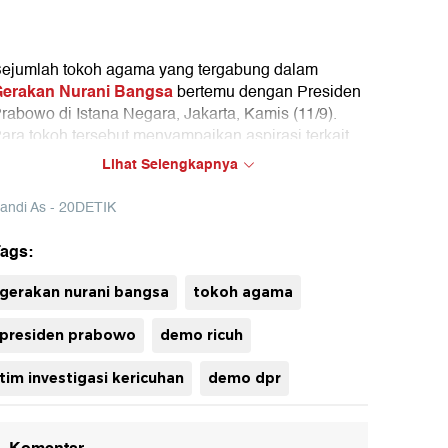
ejumlah tokoh agama yang tergabung dalam
erakan Nurani Bangsa
bertemu dengan Presiden
rabowo di Istana Negara, Jakarta, Kamis (11/9).
ara tokoh tersebut menyampaikan aspirasi terkait
untutan 17+8
.
Lihat Selengkapnya
NB mengatakan Prabowo menerima dan
andi As - 20DETIK
emahami tuntutan tersebut. GNB juga menyebut,
rabowo akan membentuk tim investigasi kericuhan
ags:
aat demo beberapa waktu lalu.
uh
gerakan nurani bangsa
tokoh agama
presiden prabowo
demo ricuh
tim investigasi kericuhan
demo dpr