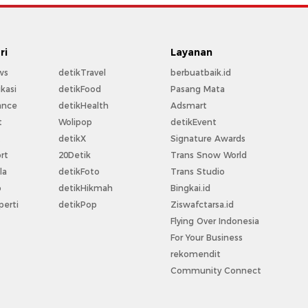
ri
Layanan
ws
detikTravel
berbuatbaik.id
kasi
detikFood
Pasang Mata
ance
detikHealth
Adsmart
t
Wolipop
detikEvent
t
detikX
Signature Awards
rt
20Detik
Trans Snow World
la
detikFoto
Trans Studio
o
detikHikmah
Bingkai.id
perti
detikPop
Ziswafctarsa.id
Flying Over Indonesia
For Your Business
rekomendit
Community Connect