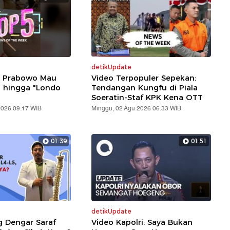
detikUpdate
: Prabowo Mau
Video Terpopuler Sepekan:
i hingga "Londo
Tendangan Kungfu di Piala
Soeratin-Staf KPK Kena OTT
2026 09:17 WIB
Minggu, 02 Agu 2026 06:33 WIB
01:39
01:51
detikUpdate
g Dengar Saraf
Video Kapolri: Saya Bukan