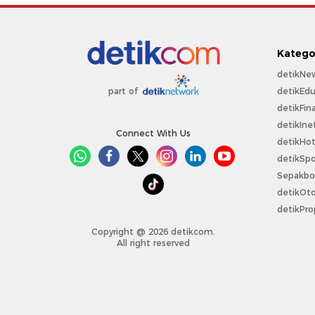
Katego
detikNe
detikEdu
part of
detikFin
detikIne
Connect With Us
detikHo
detikSpo
Sepakbo
detikOt
detikPro
Copyright @ 2026 detikcom.
All right reserved