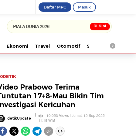
Daftar MPC
Masuk
Di Sini
IALA DUNIA 2026
Ekonomi
Travel
Otomotif
Saintek
Kesehata
0DETIK
Video Prabowo Terima
Tuntutan 17+8-Mau Bikin Tim
Investigasi Kericuhan
|
10,053 Views | Jumat, 12 Sep 2025
detikUpdate
11:18 WIB