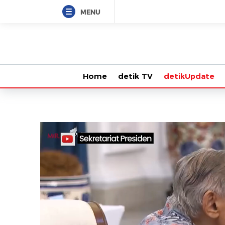
MENU
Home
detik TV
detikUpdate