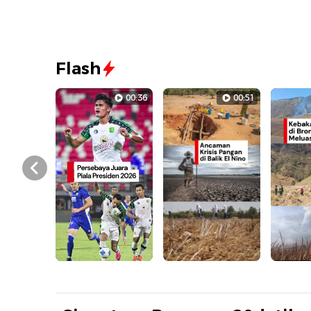
Flash
00:36
00:51
Prev