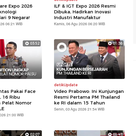
are Expo 2026
ILF & IGT Expo 2026 Resmi
knologi
Dibuka, Hadirkan Inovasi
ari 9 Negara!
Industri Manufaktur
026 06:21 WIB
Kamis, 06 Agu 2026 06:20 WIB
03:52
01:36
detikUpdate
ntas Pakai Face
Video Prabowo: Ini Kunjungan
, 16 Ribu
Resmi Pertama PM Thailand
n Pelat Nomor
ke RI dalam 15 Tahun
LE
Senin, 03 Agu 2026 21:54 WIB
2026 21:00 WIB
02:07
01:47