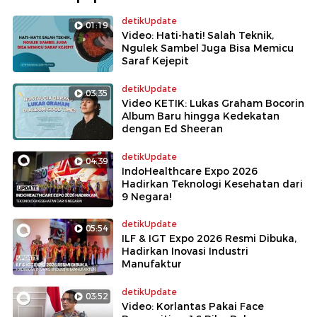
detikUpdate
01:19
Video: Hati-hati! Salah Teknik,
Ngulek Sambel Juga Bisa Memicu
Saraf Kejepit
detikUpdate
03:35
Video KETIK: Lukas Graham Bocorin
Album Baru hingga Kedekatan
dengan Ed Sheeran
detikUpdate
04:39
IndoHealthcare Expo 2026
Hadirkan Teknologi Kesehatan dari
9 Negara!
detikUpdate
05:54
ILF & IGT Expo 2026 Resmi Dibuka,
Hadirkan Inovasi Industri
Manufaktur
detikUpdate
03:52
Video: Korlantas Pakai Face