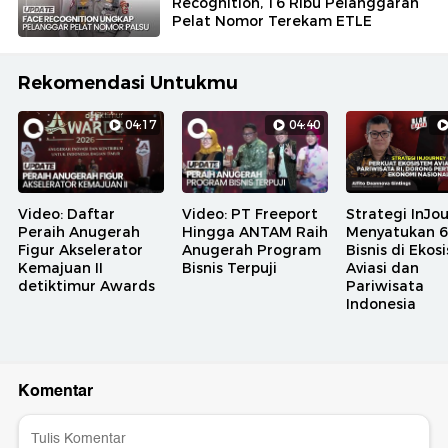
Recognition, 16 Ribu Pelanggaran
Pelat Nomor Terekam ETLE
Rekomendasi Untukmu
04:17
04:40
Video: Daftar
Video: PT Freeport
Strategi InJo
Peraih Anugerah
Hingga ANTAM Raih
Menyatukan 6 
Figur Akselerator
Anugerah Program
Bisnis di Ekos
Kemajuan II
Bisnis Terpuji
Aviasi dan
detiktimur Awards
Pariwisata
Indonesia