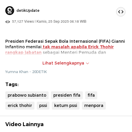
detikUpdate
57,127 Views | Kamis, 25 Sep 2025 06:18 WIB
Presiden Federasi Sepak Bola Internasional (FIFA) Gianni
Infantino menilai
tak masalah apabila Erick Thohir
rangkap jabatan
sebagai Menteri Pemuda dan
Olahraga (Menpora) sekaligus Ketua Umum PSSI. Ia
Lihat Selengkapnya
menilai Erick Thohir merupakan orang yang serba bisa.
Yumna Khan - 20DETIK
Sebelumnya, Erick Thohir juga telah mengatakan dirinya
sudah menerima surat persetujuan dari FIFA untuk
Tags:
menjabat Menteri Pemuda dan Olahraga sekaligus
ketua umum PSSI.
prabowo subianto
presiden fifa
fifa
erick thohir
pssi
ketum pssi
menpora
Video Lainnya