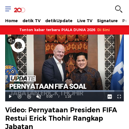
Home
detik TV
detikUpdate
Live TV
Signature
Pol
Tonton kabar terbaru PIALA DUNIA 2026
Di Sini
Dimuat
:
92.01%
Waktu
0:00
/
Durasi
1:16
Mainkan
Suara
Layar
Hidup
Saat
Video: Pernyataan Presiden FIFA
ini
Restui Erick Thohir Rangkap
Jabatan