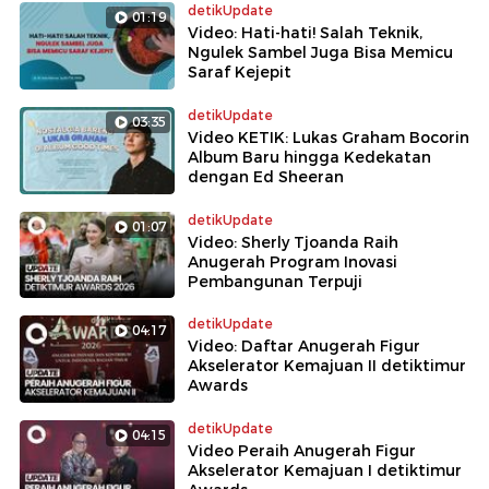
detikUpdate
01:19
Video: Hati-hati! Salah Teknik,
Ngulek Sambel Juga Bisa Memicu
Saraf Kejepit
detikUpdate
03:35
Video KETIK: Lukas Graham Bocorin
Album Baru hingga Kedekatan
dengan Ed Sheeran
detikUpdate
01:07
Video: Sherly Tjoanda Raih
Anugerah Program Inovasi
Pembangunan Terpuji
detikUpdate
04:17
Video: Daftar Anugerah Figur
Akselerator Kemajuan II detiktimur
Awards
detikUpdate
04:15
Video Peraih Anugerah Figur
Akselerator Kemajuan I detiktimur