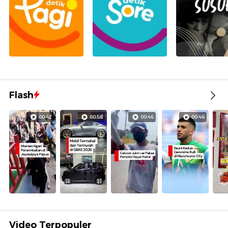
Flash
00:42
00:58
00:46
00:46
Video Terpopuler