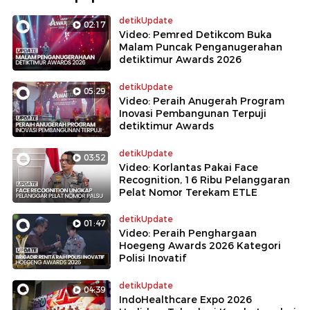
detikUpdate
02:17
Video: Pemred Detikcom Buka
Malam Puncak Penganugerahan
detiktimur Awards 2026
detikUpdate
05:29
Video: Peraih Anugerah Program
Inovasi Pembangunan Terpuji
detiktimur Awards
detikUpdate
03:52
Video: Korlantas Pakai Face
Recognition, 16 Ribu Pelanggaran
Pelat Nomor Terekam ETLE
detikUpdate
01:47
Video: Peraih Penghargaan
Hoegeng Awards 2026 Kategori
Polisi Inovatif
detikUpdate
04:39
IndoHealthcare Expo 2026