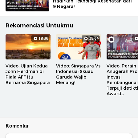
Hadirkan Teknologi Kesehatan dari
9 Negara!
Rekomendasi Untukmu
18:36
39:04
Video: Ujian Kedua
Video: Singapura Vs
Video: Peraih
John Herdman di
Indonesia: Skuad
Anugerah Pr
Piala AFF Itu
Garuda Wajib
Inovasi
Bernama Singapura
Menang!
Pembanguna
Terpuji detik
Awards