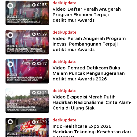
detikUpdate
02:53
Video: Daftar Peraih Anugerah
Program Ekonomi Terpuji
detiktimur Awards
detikUpdate
05:29
Video: Peraih Anugerah Program
Inovasi Pembangunan Terpuji
detiktimur Awards
detikUpdate
02:17
Video: Pemred Detikcom Buka
Malam Puncak Penganugerahan
detiktimur Awards 2026
detikUpdate
03:24
Video Ekspedisi Merah Putih
Hadirkan Nasionalisme, Cinta Alam-
Ceria di Ujung Siak
detikUpdate
04:39
IndoHealthcare Expo 2026
Hadirkan Teknologi Kesehatan dari