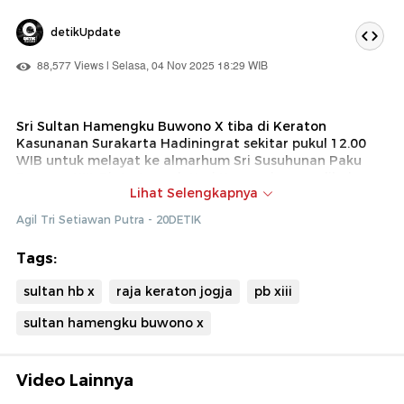
detikUpdate
88,577 Views | Selasa, 04 Nov 2025 18:29 WIB
Sri Sultan Hamengku Buwono X tiba di Keraton
Kasunanan Surakarta Hadiningrat sekitar pukul 12.00
WIB untuk melayat ke almarhum Sri Susuhunan Paku
Buwono XIII. Pintu tengah Kori Kamandungan dibuka
Lihat Selengkapnya
khusus untuk menyambut kedatangannya, menandai
penghormatan untuk Raja Keraton Jogja itu.
Agil Tri Setiawan Putra - 20DETIK
Ia langsung menuju Sasono Parasdya, tempat jenazah
Tags:
PB XIII disemayamkan, dan disambut pihak keluarga
yang menyampaikan rasa terima kasih atas
sultan hb x
raja keraton jogja
pb xiii
kehadirannya.
sultan hamengku buwono x
Video Lainnya