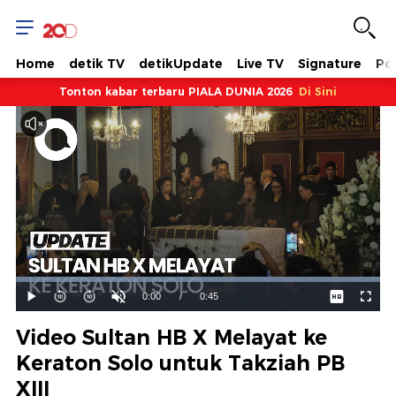
Home
detik TV
detikUpdate
Live TV
Signature
Pol
Tonton kabar terbaru PIALA DUNIA 2026
Di Sini
Dimuat
:
100.00%
Waktu
0:00
/
Durasi
0:45
Mainkan
Suara
Layar
Hidup
Saat
Video Sultan HB X Melayat ke
ini
Keraton Solo untuk Takziah PB
XIII