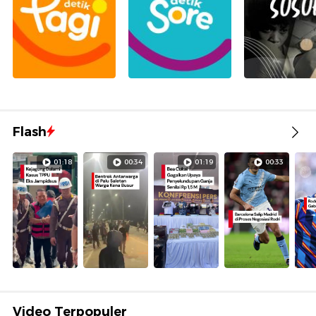
Flash
01:18
00:34
01:19
00:33
Video Terpopuler