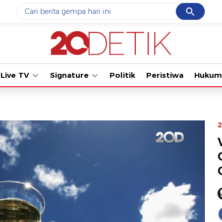
Cancel
Yang sedang ramai dicari
Tonton ka
#1
data live draw sgp
#2
iran
Live TV
Signature
Politik
Peristiwa
Hukum
#3
senjata
#4
prabowo
#5
gempa hari ini
2
Promoted
Terakhir yang dicari
Loading...