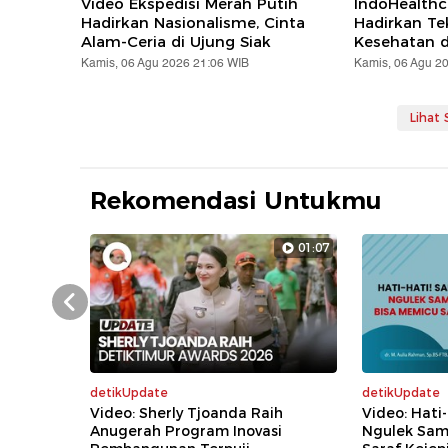
Video Ekspedisi Merah Putih
IndoHealthc
Hadirkan Nasionalisme, Cinta
Hadirkan Te
Alam-Ceria di Ujung Siak
Kesehatan d
Kamis, 06 Agu 2026 21:06 WIB
Kamis, 06 Agu 2
Lihat
Rekomendasi Untukmu
01:07
Prev
detikUpdate
detikUpdate
Video: Sherly Tjoanda Raih
Video: Hati-
Anugerah Program Inovasi
Ngulek Sam