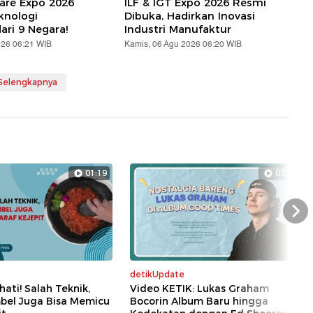
are Expo 2026
ILF & IGT Expo 2026 Resmi
knologi
Dibuka, Hadirkan Inovasi
ari 9 Negara!
Industri Manufaktur
026 06:21 WIB
Kamis, 06 Agu 2026 06:20 WIB
 Selengkapnya
01:19
03:35
Nex
detikUpdate
hati! Salah Teknik,
Video KETIK: Lukas Graham
bel Juga Bisa Memicu
Bocorin Album Baru hingga