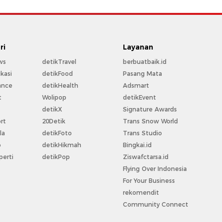
ri
Layanan
ws
detikTravel
berbuatbaik.id
kasi
detikFood
Pasang Mata
ance
detikHealth
Adsmart
t
Wolipop
detikEvent
t
detikX
Signature Awards
rt
20Detik
Trans Snow World
la
detikFoto
Trans Studio
o
detikHikmah
Bingkai.id
perti
detikPop
Ziswafctarsa.id
Flying Over Indonesia
For Your Business
rekomendit
Community Connect