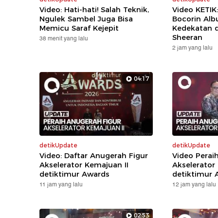
Video: Hati-hati! Salah Teknik,
Video KETIK
Ngulek Sambel Juga Bisa
Bocorin Alb
Memicu Saraf Kejepit
Kedekatan 
Sheeran
38 menit yang lalu
2 jam yang lalu
04:17
detikUpdate
detikUpdate
Video: Daftar Anugerah Figur
Video Perai
Akselerator Kemajuan II
Akselerator
detiktimur Awards
detiktimur 
11 jam yang lalu
12 jam yang lalu
02:53