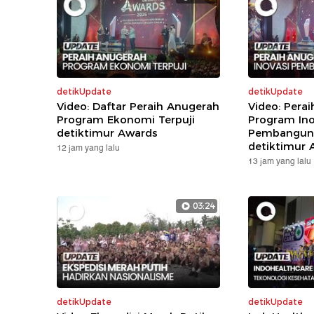
detikUpdate
detikUpdate
Video: Daftar Peraih Anugerah
Video: Pera
Program Ekonomi Terpuji
Program Ino
detiktimur Awards
Pembanguna
detiktimur 
12 jam yang lalu
13 jam yang lalu
03:24
detikUpdate
detikUpdate