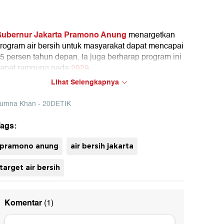
ubernur Jakarta Pramono Anung
menargetkan
rogram air bersih untuk masyarakat dapat mencapai
5 persen tahun depan. Ia juga berharap program ini
2029
apat rampung pada
.
Lihat Selengkapnya
ramono juga menargetkan cakupan air bersih
akarta mencapai angka 90 persen pada 2027. Ia
umna Khan - 20DETIK
engatakan apabila program tersebut berhasil maka
etara dengan 2,3 juta warga di Jakarta bisa
ags:
enggunakan air bersih.
uh
pramono anung
air bersih jakarta
target air bersih