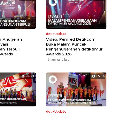
detikUpdate
ih Anugerah
Video: Pemred Detikcom
vasi
Buka Malam Puncak
n Terpuji
Penganugerahan detiktimur
Awards
Awards 2026
13 jam yang lalu
04:39
05:54
detikUpdate