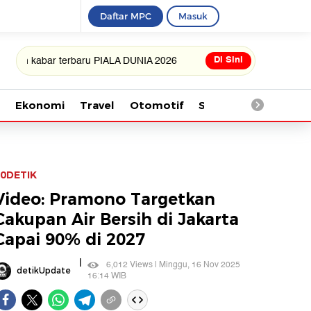
Daftar MPC
Masuk
Di Sini
bar terbaru PIALA DUNIA 2026
Ekonomi
Travel
Otomotif
Saintek
Kesehata
0DETIK
Video: Pramono Targetkan
Cakupan Air Bersih di Jakarta
Capai 90% di 2027
|
6,012 Views | Minggu, 16 Nov 2025
detikUpdate
16:14 WIB