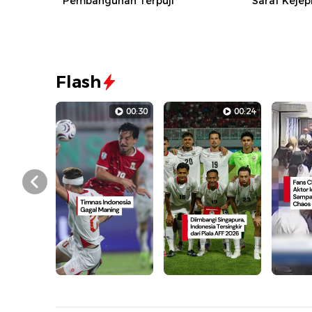
Pembangunan Terpuji
Saraf Kejep
Flash
00:30
00:24
Prev