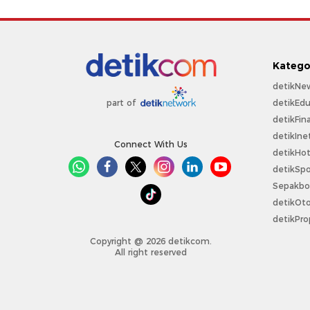
Katego
detikNe
detikEdu
part of
detikFin
detikIne
Connect With Us
detikHo
detikSpo
Sepakbo
detikOt
detikPro
Copyright @ 2026 detikcom.
All right reserved