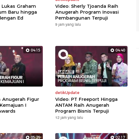
: Lukas Graham
Video: Sherly Tjoanda Raih
um Baru hingga
Anugerah Program Inovasi
dengan Ed
Pembangunan Terpuji
9 jam yang lalu
04:15
04:40
detikUpdate
h Anugerah Figur
Video: PT Freeport Hingga
 Kemajuan I
ANTAM Raih Anugerah
Awards
Program Bisnis Terpuji
12 jam yang lalu
05:29
02:17