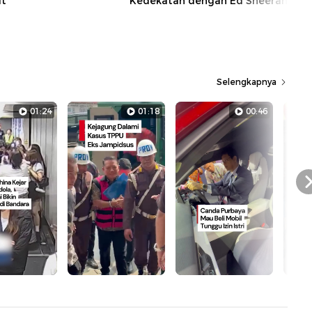
it
Kedekatan dengan Ed Sheeran
Selengkapnya
01:24
01:18
00:46