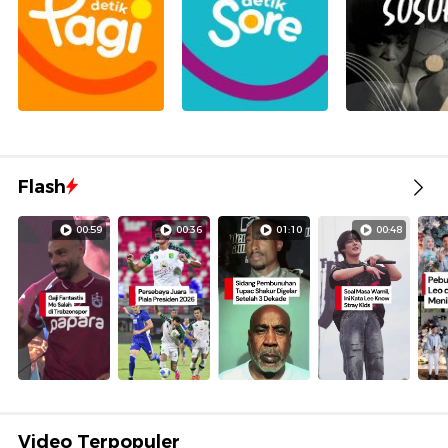
Flash
00:59
00:36
01:10
00:48
Video Terpopuler