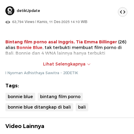
detikUpdate
63,794 Views | Kamis, 11 Des 2025 14:10 WIB
Bintang film porno asal Inggris, Tia Emma Billinger
(26)
alias
Bonnie Blue
, tak terbukti membuat film porno di
Bali. Bonnie dan 4 WNA lainnya hanya terbukti
melanggar karena mengganggu ketertiban umum
Lihat Selengkapnya
dengan membuat konten dan juga pelanggaran
keimigrasian (tidak sesuai izin tinggalnya).
I Nyoman Adhisthaya Sawitra - 20DETIK
Tags:
bonnie blue
bintang film porno
bonnie blue ditangkap di bali
bali
Video Lainnya