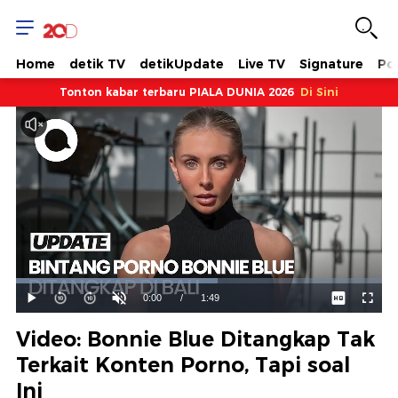
Home
detik TV
detikUpdate
Live TV
Signature
Pol
Tonton kabar terbaru PIALA DUNIA 2026
Di Sini
Dimuat
:
55.07%
Waktu
0:00
/
Durasi
1:49
Mainkan
Suara
Layar
Hidup
Saat
Video: Bonnie Blue Ditangkap Tak
ini
Terkait Konten Porno, Tapi soal
Ini