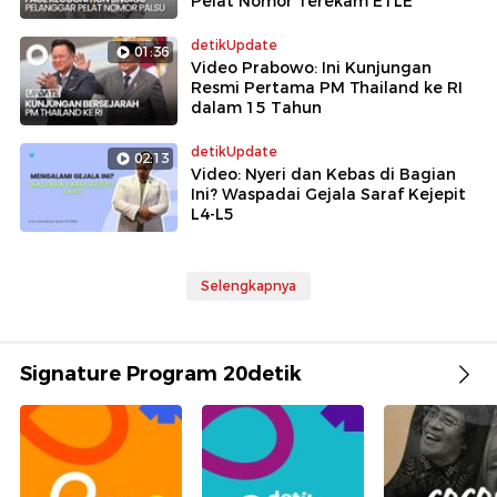
Pelat Nomor Terekam ETLE
detikUpdate
01:36
Video Prabowo: Ini Kunjungan
Resmi Pertama PM Thailand ke RI
dalam 15 Tahun
detikUpdate
02:13
Video: Nyeri dan Kebas di Bagian
Ini? Waspadai Gejala Saraf Kejepit
L4-L5
Selengkapnya
Signature Program 20detik