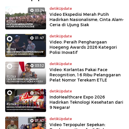
detikUpdate
03:24
Video Ekspedisi Merah Putih
Hadirkan Nasionalisme, Cinta Alam-
Ceria di Ujung Siak
detikUpdate
01:47
Video: Peraih Penghargaan
Hoegeng Awards 2026 Kategori
Polisi Inovatif
detikUpdate
03:52
Video: Korlantas Pakai Face
Recognition, 16 Ribu Pelanggaran
Pelat Nomor Terekam ETLE
detikUpdate
04:39
IndoHealthcare Expo 2026
Hadirkan Teknologi Kesehatan dari
9 Negara!
detikUpdate
01:47
Video Terpopuler Sepekan: