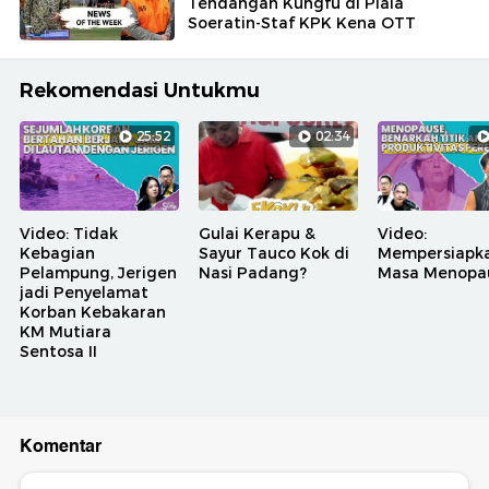
Tendangan Kungfu di Piala
Soeratin-Staf KPK Kena OTT
Rekomendasi Untukmu
25:52
02:34
Video: Tidak
Gulai Kerapu &
Video:
Kebagian
Sayur Tauco Kok di
Mempersiapk
Pelampung, Jerigen
Nasi Padang?
Masa Menopa
jadi Penyelamat
Korban Kebakaran
KM Mutiara
Sentosa II