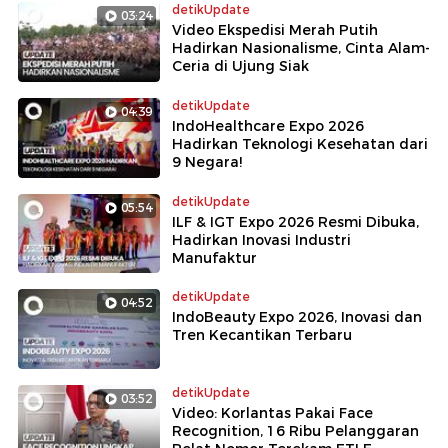
detikUpdate
03:24
Video Ekspedisi Merah Putih
Hadirkan Nasionalisme, Cinta Alam-
Ceria di Ujung Siak
detikUpdate
04:39
IndoHealthcare Expo 2026
Hadirkan Teknologi Kesehatan dari
9 Negara!
detikUpdate
05:54
ILF & IGT Expo 2026 Resmi Dibuka,
Hadirkan Inovasi Industri
Manufaktur
detikUpdate
04:52
IndoBeauty Expo 2026, Inovasi dan
Tren Kecantikan Terbaru
detikUpdate
03:52
Video: Korlantas Pakai Face
Recognition, 16 Ribu Pelanggaran