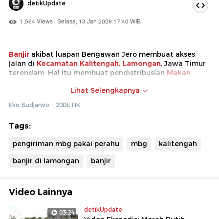
detikUpdate
1,564 Views | Selasa, 13 Jan 2026 17:40 WIB
Banjir
akibat luapan Bengawan Jero membuat akses
jalan di
Kecamatan Kalitengah, Lamongan
, Jawa Timur
terendam. Hal itu membuat pendistribusian
Makan
Bergizi Gratis
(MBG) terpaksa menggunakan perahu
Lihat Selengkapnya
untuk menjangkau sekolah-sekolah yang terdampak
banjir.
Eko Sudjarwo - 20DETIK
Tags:
pengiriman mbg pakai perahu
mbg
kalitengah
banjir di lamongan
banjir
Video Lainnya
detikUpdate
03:24