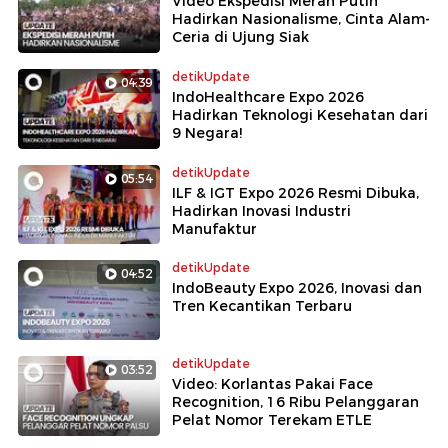
Video Ekspedisi Merah Putih
Hadirkan Nasionalisme, Cinta Alam-
Ceria di Ujung Siak
detikUpdate
04:39
IndoHealthcare Expo 2026
Hadirkan Teknologi Kesehatan dari
9 Negara!
detikUpdate
05:54
ILF & IGT Expo 2026 Resmi Dibuka,
Hadirkan Inovasi Industri
Manufaktur
detikUpdate
04:52
IndoBeauty Expo 2026, Inovasi dan
Tren Kecantikan Terbaru
detikUpdate
03:52
Video: Korlantas Pakai Face
Recognition, 16 Ribu Pelanggaran
Pelat Nomor Terekam ETLE