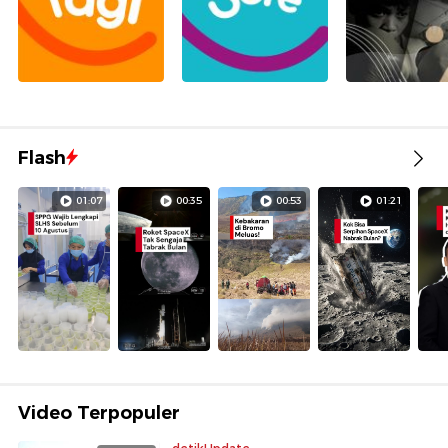
Flash
01:07
00:35
00:53
01:21
Video Terpopuler