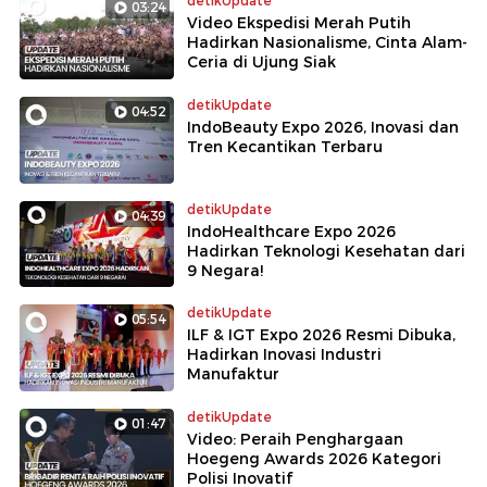
detikUpdate
03:24
Video Ekspedisi Merah Putih
Hadirkan Nasionalisme, Cinta Alam-
Ceria di Ujung Siak
detikUpdate
04:52
IndoBeauty Expo 2026, Inovasi dan
Tren Kecantikan Terbaru
detikUpdate
04:39
IndoHealthcare Expo 2026
Hadirkan Teknologi Kesehatan dari
9 Negara!
detikUpdate
05:54
ILF & IGT Expo 2026 Resmi Dibuka,
Hadirkan Inovasi Industri
Manufaktur
detikUpdate
01:47
Video: Peraih Penghargaan
Hoegeng Awards 2026 Kategori
Polisi Inovatif