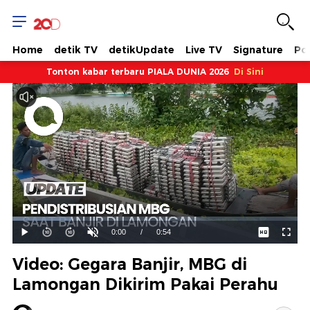
Home
detik TV
detikUpdate
Live TV
Signature
Pol
Tonton kabar terbaru PIALA DUNIA 2026
Di Sini
Dimuat
:
20.61%
Waktu
0:00
/
Durasi
0:54
Mainkan
Suara
Layar
Hidup
Saat
Video: Gegara Banjir, MBG di
ini
Lamongan Dikirim Pakai Perahu