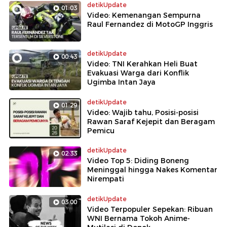
detikUpdate
01:03
Video: Kemenangan Sempurna
Raul Fernandez di MotoGP Inggris
detikUpdate
00:43
Video: TNI Kerahkan Heli Buat
Evakuasi Warga dari Konflik
Ugimba Intan Jaya
detikUpdate
01:29
Video: Wajib tahu, Posisi-posisi
Rawan Saraf Kejepit dan Beragam
Pemicu
detikUpdate
02:33
Video Top 5: Diding Boneng
Meninggal hingga Nakes Komentar
Nirempati
detikUpdate
03:00
Video Terpopuler Sepekan: Ribuan
WNI Bernama Tokoh Anime-