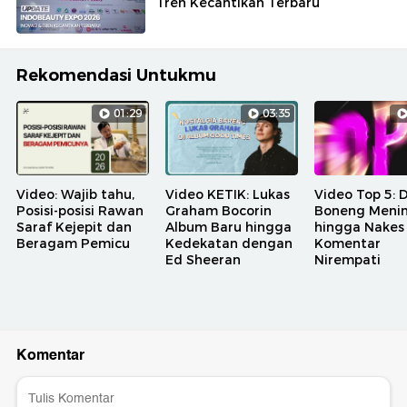
Tren Kecantikan Terbaru
Rekomendasi Untukmu
01:29
03:35
Video: Wajib tahu,
Video KETIK: Lukas
Video Top 5: 
Posisi-posisi Rawan
Graham Bocorin
Boneng Meni
Saraf Kejepit dan
Album Baru hingga
hingga Nakes
Beragam Pemicu
Kedekatan dengan
Komentar
Ed Sheeran
Nirempati