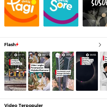
Flash
01:11
00:33
00:42
00:55
Video Terpopuler