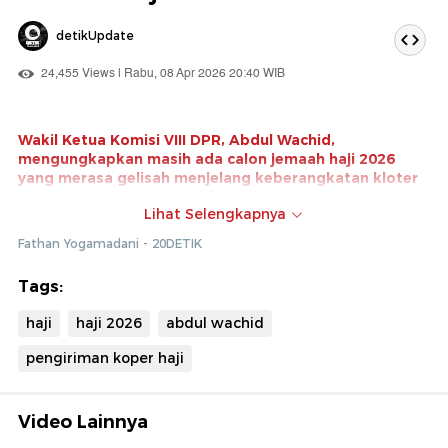
detikUpdate
24,455 Views | Rabu, 08 Apr 2026 20:40 WIB
Wakil Ketua Komisi VIII DPR, Abdul Wachid,
mengungkapkan masih ada calon jemaah haji 2026
yang merasa gelisah menjelang keberangkatan kloter
pertama. Kegelisahan ini dipicu karena koper jemaah
Lihat Selengkapnya
belum diterima, padahal jadwal masuk asrama haji
dimulai pada 21 April 2026.
Fathan Yogamadani - 20DETIK
Menurut Wachid persoalan distribusi perlengkapan ini
Tags:
menjadi catatan dalam persiapan haji tahun ini. Ia
menegaskan, hal-hal teknis seperti koper seharusnya
haji
haji 2026
abdul wachid
sudah dipastikan selesai lebih awal agar tidak
menambah kekhawatiran jemaah menjelang
pengiriman koper haji
keberangkatan.
Video Lainnya