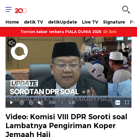
Home
detik TV
detikUpdate
Live TV
Signature
Pol
Tonton kabar terbaru PIALA DUNIA 2026
Di Sini
Dimuat
:
92.78%
Waktu
0:00
/
Durasi
1:10
Mainkan
Suara
Layar
Hidup
Saat
Video: Komisi VIII DPR Soroti soal
ini
Lambatnya Pengiriman Koper
Jemaah Haji