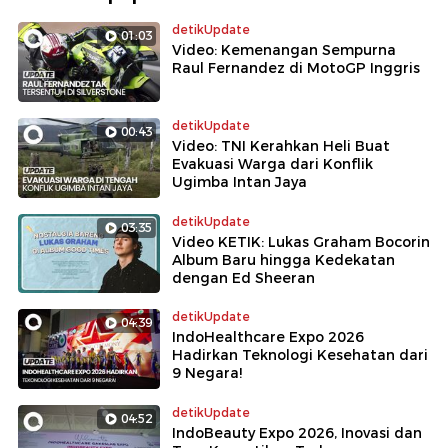
detikUpdate
01:03
Video: Kemenangan Sempurna
Raul Fernandez di MotoGP Inggris
detikUpdate
00:43
Video: TNI Kerahkan Heli Buat
Evakuasi Warga dari Konflik
Ugimba Intan Jaya
detikUpdate
03:35
Video KETIK: Lukas Graham Bocorin
Album Baru hingga Kedekatan
dengan Ed Sheeran
detikUpdate
04:39
IndoHealthcare Expo 2026
Hadirkan Teknologi Kesehatan dari
9 Negara!
detikUpdate
04:52
IndoBeauty Expo 2026, Inovasi dan