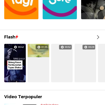
Flash
00:42
01:35
00:52
00:28
Video Terpopuler