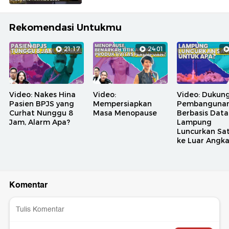
Rekomendasi Untukmu
21:17
24:01
Video: Nakes Hina
Video:
Video: Dukun
Pasien BPJS yang
Mempersiapkan
Pembanguna
Curhat Nunggu 8
Masa Menopause
Berbasis Data
Jam, Alarm Apa?
Lampung
Luncurkan Sat
ke Luar Angk