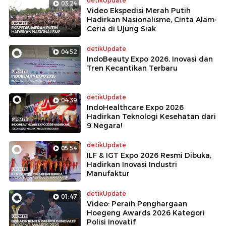
detikUpdate
03:24
Video Ekspedisi Merah Putih
Hadirkan Nasionalisme, Cinta Alam-
Ceria di Ujung Siak
detikUpdate
04:52
IndoBeauty Expo 2026, Inovasi dan
Tren Kecantikan Terbaru
detikUpdate
04:39
IndoHealthcare Expo 2026
Hadirkan Teknologi Kesehatan dari
9 Negara!
detikUpdate
05:54
ILF & IGT Expo 2026 Resmi Dibuka,
Hadirkan Inovasi Industri
Manufaktur
detikUpdate
01:47
Video: Peraih Penghargaan
Hoegeng Awards 2026 Kategori
Polisi Inovatif