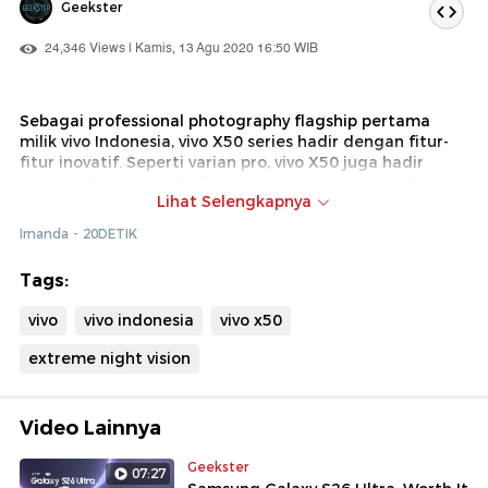
Geekster
24,346 Views | Kamis, 13 Agu 2020 16:50 WIB
Sebagai professional photography flagship pertama
milik vivo Indonesia, vivo X50 series hadir dengan fitur-
fitur inovatif. Seperti varian pro, vivo X50 juga hadir
dengan fitur canggih di sektor kamera. Misalnya fitur
Lihat Selengkapnya
20X Digital Zoom yang membantu menangkap gambar
dari jarak yang cukup jauh dan fitur Extreme Night
Irnanda - 20DETIK
Vision yang bisa menghasilkan foto jernih meski di
tempat yang sangat gelap. Tak ketinggalan, ada fitur
Tags:
Ultra Stable OIS yang bikin hasil foto dan video anti
guncangan meski diambil dalam kondisi yang tidak
vivo
vivo indonesia
vivo x50
stabil.
extreme night vision
Video Lainnya
Geekster
07:27