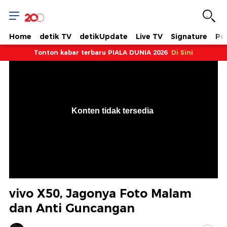
Home
detik TV
detikUpdate
Live TV
Signature
Pol
Tonton kabar terbaru PIALA DUNIA 2026
Di Sini
VjsError
Information
Konten tidak tersedia
.
vivo X50, Jagonya Foto Malam
dan Anti Guncangan