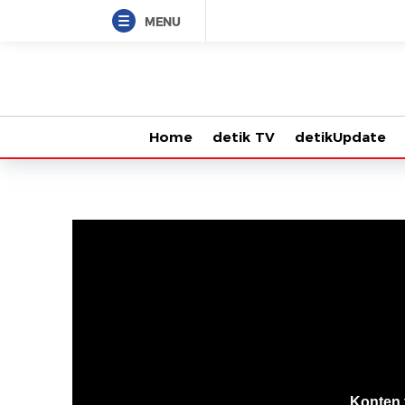
MENU
Home
detik TV
detikUpdate
VjsError
Information
Konten 