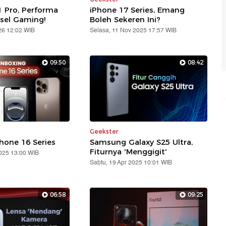
 Pro, Performa
iPhone 17 Series, Emang
sel Gaming!
Boleh Sekeren Ini?
26 12:02 WIB
Selasa, 11 Nov 2025 17:57 WIB
09:50
08:42
Geekster
hone 16 Series
Samsung Galaxy S25 Ultra,
Fiturnya 'Menggigit'
2025 13:00 WIB
Sabtu, 19 Apr 2025 10:01 WIB
06:58
09:25