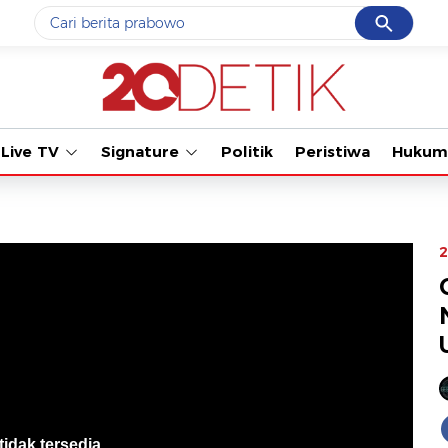
Cancel
Yang sedang ramai dicari
#1
piala presiden 2026
#2
prabowo
Live TV
Signature
Politik
Peristiwa
Hukum
#3
iran
#4
gempa hari ini
2
Promoted
Terakhir yang dicari
Loading...
tidak tersedia
.