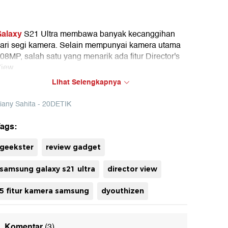
alaxy
S21 Ultra membawa banyak kecanggihan
ari segi kamera. Selain mempunyai kamera utama
08MP, salah satu yang menarik ada fitur Director's
iew.
Lihat Selengkapnya
pa itu fitur Director's View? Bagaimana
enggunakan fitur tersebut?
iany Sahita - 20DETIK
ags:
geekster
review gadget
samsung galaxy s21 ultra
director view
5 fitur kamera samsung
dyouthizen