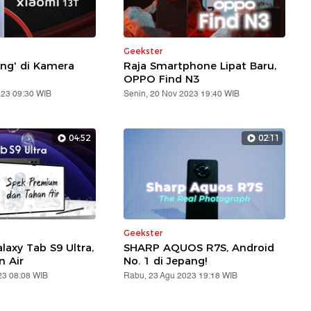
Geekster
ang' di Kamera
Raja Smartphone Lipat Baru,
OPPO Find N3
023 09:30 WIB
Senin, 20 Nov 2023 19:40 WIB
04:52
02:11
Geekster
axy Tab S9 Ultra,
SHARP AQUOS R7S, Android
n Air
No. 1 di Jepang!
23 08:08 WIB
Rabu, 23 Agu 2023 19:18 WIB