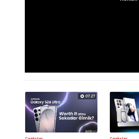
07:27
Geekster
Geekster