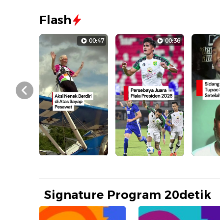
Flash
00:47
00:36
Prev
Signature Program 20detik