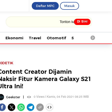
Daftar MPC
Masuk
Di Sini
Tonton kabar terbaru PIALA DUNIA 2026
Ekonomi
Travel
Otomotif
Saintek
Kesehata
0DETIK
Content Creator Dijamin
Naksir Fitur Kamera Galaxy S21
Ultra Ini!
|
0 Views | Kamis, 04 Feb 2021 08:25 WIB
Geekster