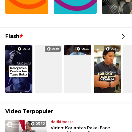
Flash
00:42
01:03
00:33
00:35
Video Terpopuler
detikUpdate
03:52
Video: Korlantas Pakai Face