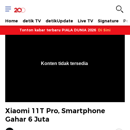
Home
detik TV
detikUpdate
Live TV
Signature
Pol
Tonton kabar terbaru PIALA DUNIA 2026
Di Sini
VjsError
Information
Konten tidak tersedia
.
Xiaomi 11T Pro, Smartphone
Gahar 6 Juta