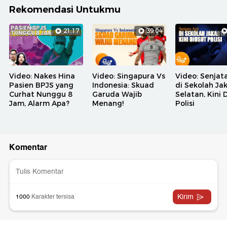
Rekomendasi Untukmu
21:17
39:04
Video: Nakes Hina
Video: Singapura Vs
Video: Senjat
Pasien BPJS yang
Indonesia: Skuad
di Sekolah Ja
Curhat Nunggu 8
Garuda Wajib
Selatan, Kini 
Jam, Alarm Apa?
Menang!
Polisi