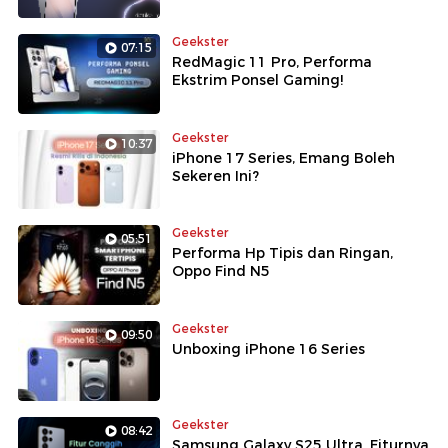
Geekster
07:15
RedMagic 11 Pro, Performa
Ekstrim Ponsel Gaming!
Geekster
10:37
iPhone 17 Series, Emang Boleh
Sekeren Ini?
Geekster
05:51
Performa Hp Tipis dan Ringan,
Oppo Find N5
Geekster
09:50
Unboxing iPhone 16 Series
Geekster
08:42
Samsung Galaxy S25 Ultra, Fiturnya