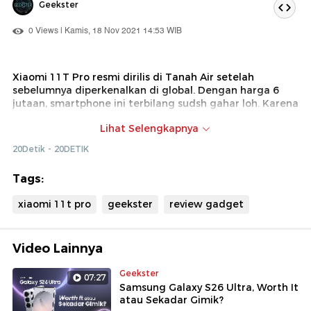
Geekster
0 Views | Kamis, 18 Nov 2021 14:53 WIB
Xiaomi 11T Pro resmi dirilis di Tanah Air setelah
sebelumnya diperkenalkan di global. Dengan harga 6
jutaan, smartphone ini terbilang sudsh gahar loh. Karena
Xiaomi 11t Pro Ini menjadi HP Snapdragon 888
Lihat Selengkapnya
termurah di Indonesia, seperti apa wujudnya? Tonton
video ini!
20Detik - 20DETIK
Tags:
xiaomi 11t pro
geekster
review gadget
Video Lainnya
Geekster
07:27
Samsung Galaxy S26 Ultra, Worth It
atau Sekadar Gimik?