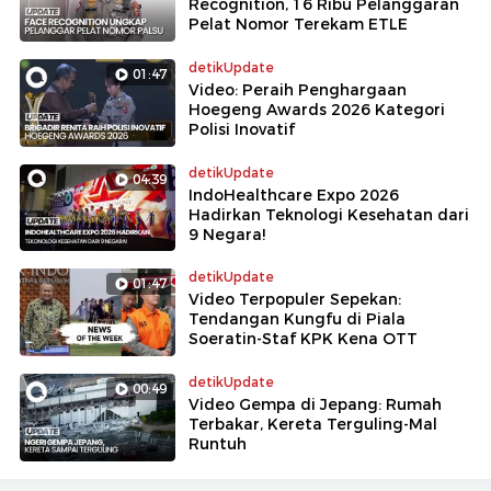
Recognition, 16 Ribu Pelanggaran
Pelat Nomor Terekam ETLE
detikUpdate
01:47
Video: Peraih Penghargaan
Hoegeng Awards 2026 Kategori
Polisi Inovatif
detikUpdate
04:39
IndoHealthcare Expo 2026
Hadirkan Teknologi Kesehatan dari
9 Negara!
detikUpdate
01:47
Video Terpopuler Sepekan:
Tendangan Kungfu di Piala
Soeratin-Staf KPK Kena OTT
detikUpdate
00:49
Video Gempa di Jepang: Rumah
Terbakar, Kereta Terguling-Mal
Runtuh