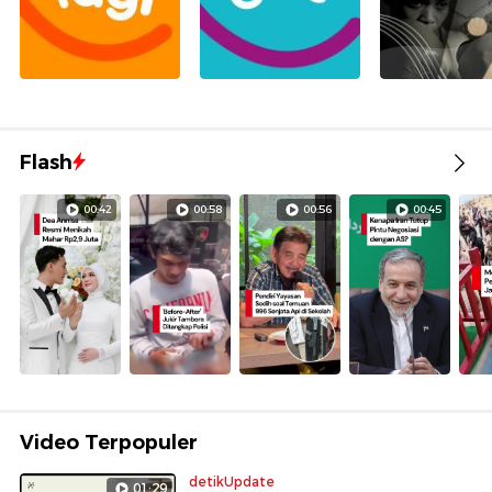
Flash
00:42
00:58
00:56
00:45
Video Terpopuler
detikUpdate
01:29