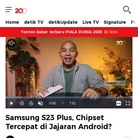
Home
detik TV
detikUpdate
Live TV
Signature
Pol
Tonton kabar terbaru PIALA DUNIA 2026
Di Sini
Dimuat
:
12.90%
Waktu
0:00
/
Durasi
7:51
Mainkan
Suara
Layar
Hidup
Saat
Samsung S23 Plus, Chipset
ini
Tercepat di Jajaran Android?