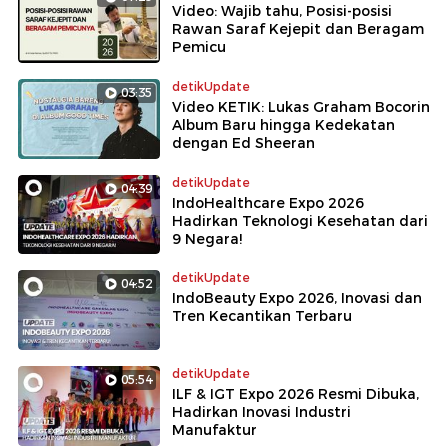
Video: Wajib tahu, Posisi-posisi
Rawan Saraf Kejepit dan Beragam
Pemicu
detikUpdate
03:35
Video KETIK: Lukas Graham Bocorin
Album Baru hingga Kedekatan
dengan Ed Sheeran
detikUpdate
04:39
IndoHealthcare Expo 2026
Hadirkan Teknologi Kesehatan dari
9 Negara!
detikUpdate
04:52
IndoBeauty Expo 2026, Inovasi dan
Tren Kecantikan Terbaru
detikUpdate
05:54
ILF & IGT Expo 2026 Resmi Dibuka,
Hadirkan Inovasi Industri
Manufaktur