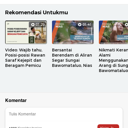
Rekomendasi Untukmu
01:29
01:41
Video: Wajib tahu,
Bersantai
Nikmati Kera
Posisi-posisi Rawan
Berendam di Aliran
Alami
Saraf Kejepit dan
Segar Sungai
Menggunaka
Beragam Pemicu
Bawomataluo, Nias
Arang di Sung
Bawomataluo,