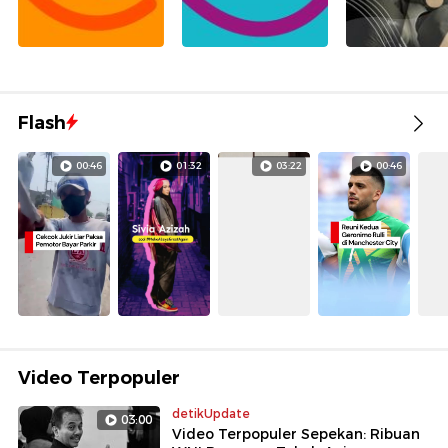
Flash
00:46
01:32
03:22
00:46
Video Terpopuler
detikUpdate
03:00
Video Terpopuler Sepekan: Ribuan