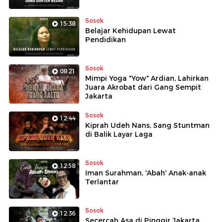
Sosok
15:38
Belajar Kehidupan Lewat
Pendidikan
Sosok
08:21
Mimpi Yoga "Yow" Ardian, Lahirkan
Juara Akrobat dari Gang Sempit
Jakarta
Sosok
12:44
Kiprah Udeh Nans, Sang Stuntman
di Balik Layar Laga
Sosok
12:58
Iman Surahman, 'Abah' Anak-anak
Terlantar
Sosok
12:36
Secercah Asa di Pinggir Jakarta