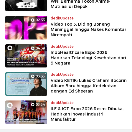
WNI Bernama Tokoh Anime-
Mutilasi di Depok
detikUpdate
02:33
Video Top 5: Diding Boneng
Meninggal hingga Nakes Komentar
Nirempati
detikUpdate
04:39
IndoHealthcare Expo 2026
Hadirkan Teknologi Kesehatan dari
9 Negara!
detikUpdate
03:35
Video KETIK: Lukas Graham Bocorin
Album Baru hingga Kedekatan
dengan Ed Sheeran
detikUpdate
05:54
ILF & IGT Expo 2026 Resmi Dibuka,
Hadirkan Inovasi Industri
Manufaktur