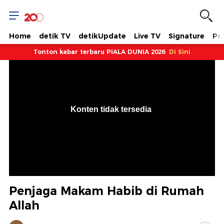
Home
detik TV
detikUpdate
Live TV
Signature
Pol
Tonton kabar terbaru PIALA DUNIA 2026
Di Sini
VjsError
Information
Konten tidak tersedia
.
Penjaga Makam Habib di Rumah
Allah