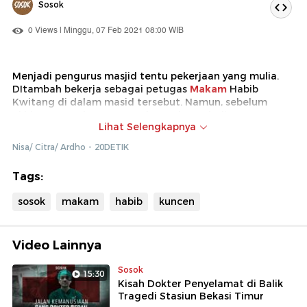
Sosok
0 Views | Minggu, 07 Feb 2021 08:00 WIB
Menjadi pengurus masjid tentu pekerjaan yang mulia.
DItambah bekerja sebagai petugas
Makam
Habib
Kwitang di dalam masid tersebut. Namun, sebelum
akhirnya mendapat amanah untuk menjadi petugas,
Lihat Selengkapnya
rupanya Husin, sempat bermimpi. Seperti apa ceritanya?
Nisa/ Citra/ Ardho - 20DETIK
Tags:
sosok
makam
habib
kuncen
Video Lainnya
Sosok
15:30
Kisah Dokter Penyelamat di Balik
Tragedi Stasiun Bekasi Timur