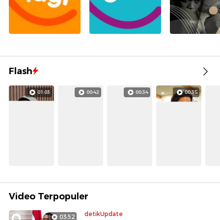
Flash
01:03
00:42
00:34
00:35
Video Terpopuler
detikUpdate
03:52