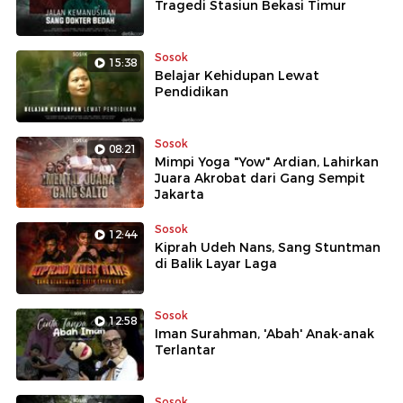
Tragedi Stasiun Bekasi Timur
Sosok
15:38
Belajar Kehidupan Lewat
Pendidikan
Sosok
08:21
Mimpi Yoga "Yow" Ardian, Lahirkan
Juara Akrobat dari Gang Sempit
Jakarta
Sosok
12:44
Kiprah Udeh Nans, Sang Stuntman
di Balik Layar Laga
Sosok
12:58
Iman Surahman, 'Abah' Anak-anak
Terlantar
Sosok