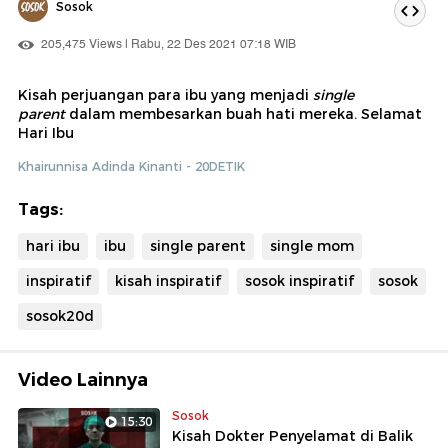
Sosok
205,475 Views | Rabu, 22 Des 2021 07:18 WIB
Kisah perjuangan para ibu yang menjadi
single
parent
dalam
membesarkan buah hati mereka. Selamat
Hari Ibu
Khairunnisa Adinda Kinanti - 20DETIK
Tags:
hari ibu
ibu
single parent
single mom
inspiratif
kisah inspiratif
sosok inspiratif
sosok
sosok20d
Video Lainnya
Sosok
15:30
Kisah Dokter Penyelamat di Balik