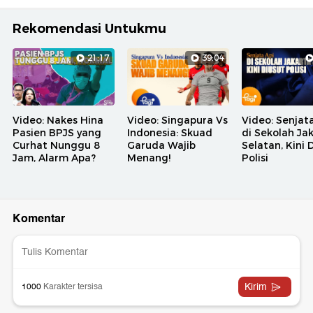
Rekomendasi Untukmu
21:17
39:04
Video: Nakes Hina
Video: Singapura Vs
Video: Senjat
Pasien BPJS yang
Indonesia: Skuad
di Sekolah Ja
Curhat Nunggu 8
Garuda Wajib
Selatan, Kini 
Jam, Alarm Apa?
Menang!
Polisi