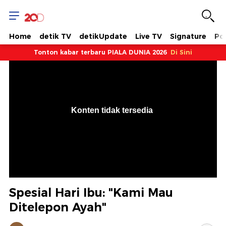
Home
detik TV
detikUpdate
Live TV
Signature
Pol
Tonton kabar terbaru PIALA DUNIA 2026
Di Sini
VjsError
Information
Konten tidak tersedia
.
Spesial Hari Ibu: "Kami Mau
Ditelepon Ayah"