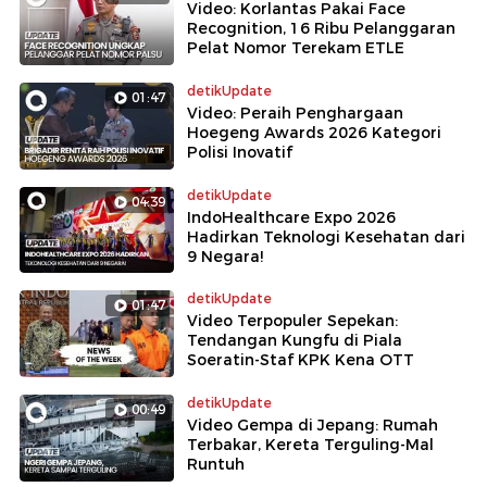
Video: Korlantas Pakai Face
Recognition, 16 Ribu Pelanggaran
Pelat Nomor Terekam ETLE
detikUpdate
01:47
Video: Peraih Penghargaan
Hoegeng Awards 2026 Kategori
Polisi Inovatif
detikUpdate
04:39
IndoHealthcare Expo 2026
Hadirkan Teknologi Kesehatan dari
9 Negara!
detikUpdate
01:47
Video Terpopuler Sepekan:
Tendangan Kungfu di Piala
Soeratin-Staf KPK Kena OTT
detikUpdate
00:49
Video Gempa di Jepang: Rumah
Terbakar, Kereta Terguling-Mal
Runtuh