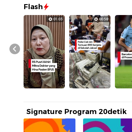
Flash
01:03
00:58
Prev
Signature Program 20detik