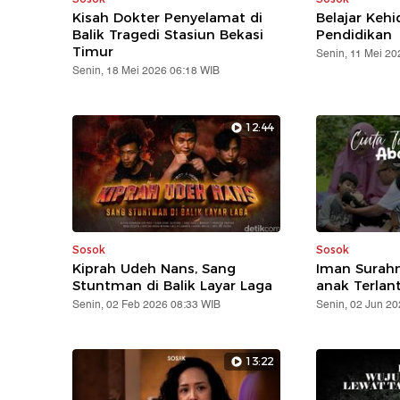
Kisah Dokter Penyelamat di
Belajar Keh
Balik Tragedi Stasiun Bekasi
Pendidikan
Timur
Senin, 11 Mei 20
Senin, 18 Mei 2026 06:18 WIB
12:44
Sosok
Sosok
Kiprah Udeh Nans, Sang
Iman Surahm
Stuntman di Balik Layar Laga
anak Terlan
Senin, 02 Feb 2026 08:33 WIB
Senin, 02 Jun 2
13:22