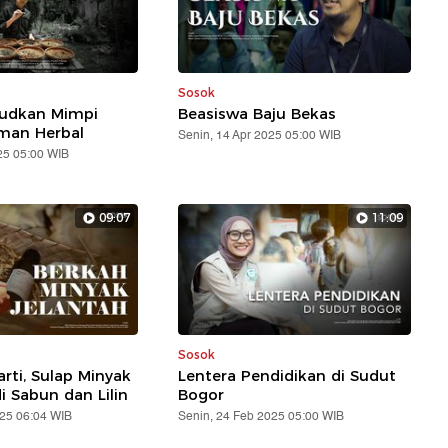
Sosok
udkan Mimpi
Beasiswa Baju Bekas
man Herbal
Senin, 14 Apr 2025 05:00 WIB
25 05:00 WIB
09:07
11:09
Sosok
rti, Sulap Minyak
Lentera Pendidikan di Sudut
i Sabun dan Lilin
Bogor
025 06:04 WIB
Senin, 24 Feb 2025 05:00 WIB