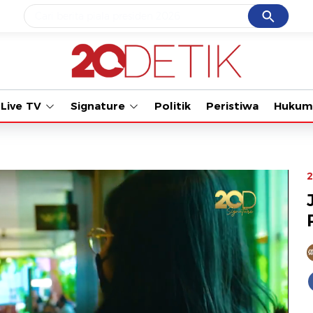
Cancel
Yang sedang ramai dicari
Tonton kabar terbaru PIAL
#1
piala presiden 2026
#2
prabowo
Live TV
Signature
Politik
Peristiwa
Hukum
#3
gempa hari ini
#4
demo
#5
iran
2
Promoted
Terakhir yang dicari
Loading...