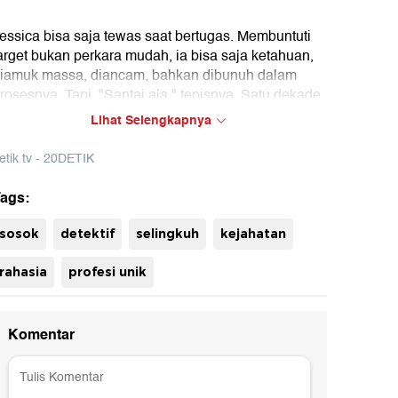
essica bisa saja tewas saat bertugas. Membuntuti
arget bukan perkara mudah, ia bisa saja ketahuan,
iamuk massa, diancam, bahkan dibunuh dalam
rosesnya. Tapi, "Santai aja," tepisnya. Satu dekade
erprofesi sebagai detektif swasta, pekerjaan ini
Lihat Selengkapnya
angat jauh dari kata santai. Namun Jessica
ertahan karena satu alasan: ia jadi belajar banyak
etik tv - 20DETIK
entang kehidupan.
ags:
uh
sosok
detektif
selingkuh
kejahatan
rahasia
profesi unik