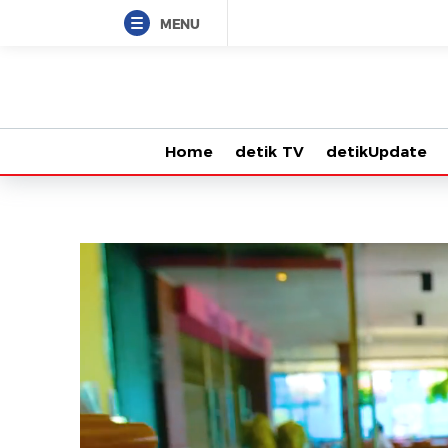
MENU
Home
detik TV
detikUpdate