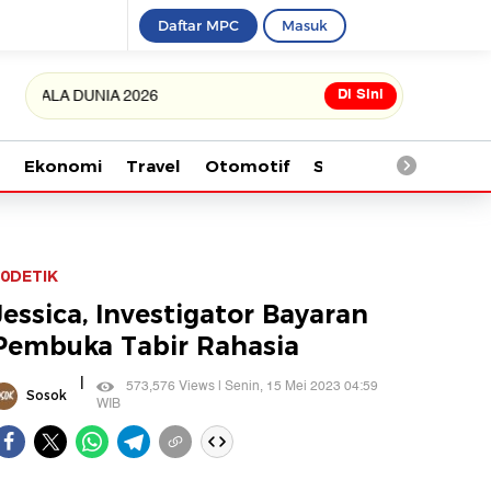
Daftar MPC
Masuk
Di Sini
A DUNIA 2026
Ekonomi
Travel
Otomotif
Saintek
Kesehata
0DETIK
Jessica, Investigator Bayaran
Pembuka Tabir Rahasia
|
573,576 Views | Senin, 15 Mei 2023 04:59
Sosok
WIB