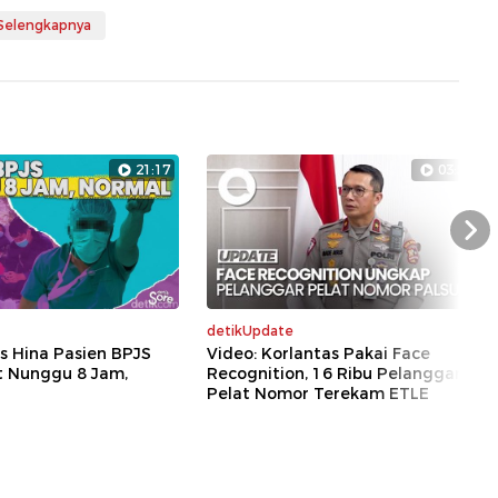
 Selengkapnya
21:17
03:52
Nex
detikUpdate
s Hina Pasien BPJS
Video: Korlantas Pakai Face
t Nunggu 8 Jam,
Recognition, 16 Ribu Pelanggaran
Pelat Nomor Terekam ETLE