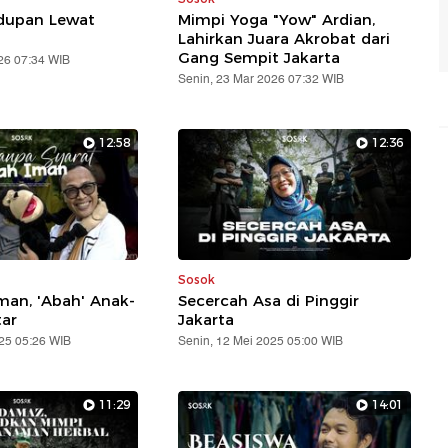
idupan Lewat
Mimpi Yoga "Yow" Ardian,
Lahirkan Juara Akrobat dari
Gang Sempit Jakarta
26 07:34 WIB
Senin, 23 Mar 2026 07:32 WIB
12:58
12:36
Sosok
an, 'Abah' Anak-
Secercah Asa di Pinggir
tar
Jakarta
025 05:26 WIB
Senin, 12 Mei 2025 05:00 WIB
11:29
14:01