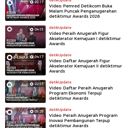
detikUpdate
02:17
Video: Pemred Detikcom Buka
Malam Puncak Penganugerahan
detiktimur Awards 2026
detikUpdate
04:15
Video Peraih Anugerah Figur
Akselerator Kemajuan I detiktimur
Awards
detikUpdate
04:17
Video: Daftar Anugerah Figur
Akselerator Kemajuan II detiktimur
Awards
detikUpdate
02:53
Video: Daftar Peraih Anugerah
Program Ekonomi Terpuji
detiktimur Awards
detikUpdate
05:29
Video: Peraih Anugerah Program
Inovasi Pembangunan Terpuji
detiktimur Awards