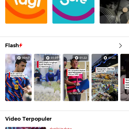
Flash
00:47
01:07
01:22
01:23
Video Terpopuler