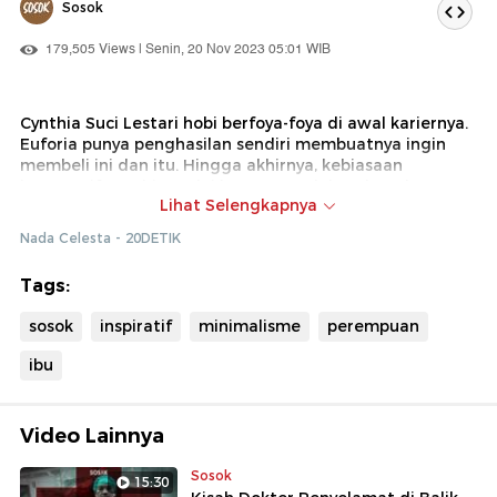
Sosok
179,505 Views | Senin, 20 Nov 2023 05:01 WIB
Cynthia Suci Lestari hobi berfoya-foya di awal kariernya.
Euforia punya penghasilan sendiri membuatnya ingin
membeli ini dan itu. Hingga akhirnya, kebiasaan
konsumtif Cynthia mulai berpengaruh buruk pada
Lihat Selengkapnya
hidupnya: kondisi finansial dan kesehatan mental yang
menurun. Dalam usaha memperbaiki hidup kala itu,
Nada Celesta - 20DETIK
Cynthia menemukan cara hidup baru yang
menyelamatkannya: minimalisme.
Tags:
sosok
inspiratif
minimalisme
perempuan
ibu
Video Lainnya
Sosok
15:30