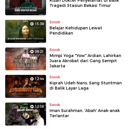
Kisah Dokter Penyelamat di Balik
Tragedi Stasiun Bekasi Timur
Sosok
15:38
Belajar Kehidupan Lewat
Pendidikan
Sosok
08:21
Mimpi Yoga "Yow" Ardian, Lahirkan
Juara Akrobat dari Gang Sempit
Jakarta
Sosok
12:44
Kiprah Udeh Nans, Sang Stuntman
di Balik Layar Laga
Sosok
12:58
Iman Surahman, 'Abah' Anak-anak
Terlantar