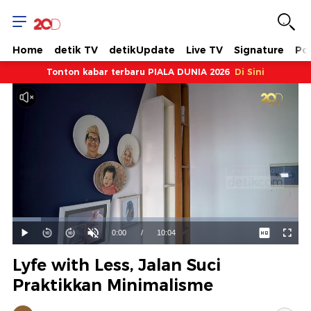
Home
detik TV
detikUpdate
Live TV
Signature
Pol
Tonton kabar terbaru PIALA DUNIA 2026
Di Sini
Dimuat
:
9.93%
Waktu
0:00
/
Durasi
10:04
Mainkan
Suara
Layar
Hidup
Saat
Lyfe with Less, Jalan Suci
ini
Praktikkan Minimalisme