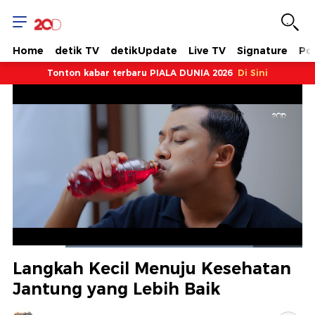
Home
detik TV
detikUpdate
Live TV
Signature
Pol
Tonton kabar terbaru PIALA DUNIA 2026
Di Sini
Dimuat
:
83.04%
Waktu
0:18
/
Durasi
1:41
Berhenti
Suara
Layar
Langkah Kecil Menuju Kesehatan
Hidup
Saat
Jantung yang Lebih Baik
ini