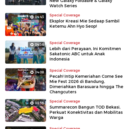
New Galaxy Foldable & Galaxy
Watch Series
Special Coverage
04:43
Eksplor Kreasi Mie Sedaap Sambil
Ketemu Ahn Hyo Seop!
Special Coverage
04:56
Lebih dari Perayaan, Ini Komitmen
Sakatonic ABC untuk Anak
Indonesia
Special Coverage
04:08
Pecah! Intip Kemeriahan Come See
Mie Fest 2026 di Bandung,
Dimeriahkan Barasuara hingga The
Changcuters
Special Coverage
03:56
Summarecon Bangun TOD Bekasi,
Perkuat Konektivitas dan Mobilitas
Warga
Special Coverage