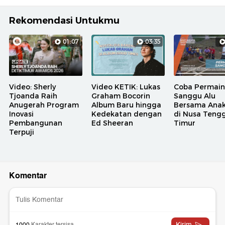
Rekomendasi Untukmu
01:07
03:35
Video: Sherly
Video KETIK: Lukas
Coba Permai
Tjoanda Raih
Graham Bocorin
Sanggu Alu
Anugerah Program
Album Baru hingga
Bersama Ana
Inovasi
Kedekatan dengan
di Nusa Teng
Pembangunan
Ed Sheeran
Timur
Terpuji