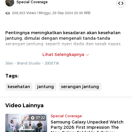
Special Coverage
209,323 Views | Minggu, 29 Sep 2024 20:30 WIB
Pentingnya meningkatkan kesadaran akan kesehatan
jantung, dimulai dengan mengenali tanda-tanda
serangan jantung, seperti nyeri dada dan sesak napas.
Dengan pertolongan pertama CPR, tindakan cepat yang
Lihat Selengkapnya
bisa dilakukan saat keadaan darurat untuk
menyelamatkan nyawa.
Jilan - Brand Studio - 20DETIK
Untuk pertolongan segera, hubungi 1-500-911. Jaga
Tags:
jantungmu, jaga hidupmu!
kesehatan
jantung
serangan jantung
Video Lainnya
Special Coverage
07:22
Samsung Galaxy Unpacked Watch
Party 2026: First Impression The