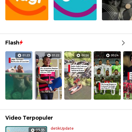
Flash
01:23
01:22
00:56
00:24
Video Terpopuler
detikUpdate
03:35