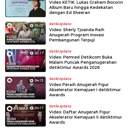
Video KETIK: Lukas Graham Bocorin
Album Baru hingga Kedekatan
dengan Ed Sheeran
detikUpdate
01:07
Video: Sherly Tjoanda Raih
Anugerah Program Inovasi
Pembangunan Terpuji
detikUpdate
02:17
Video: Pemred Detikcom Buka
Malam Puncak Penganugerahan
detiktimur Awards 2026
detikUpdate
04:15
Video Peraih Anugerah Figur
Akselerator Kemajuan I detiktimur
Awards
detikUpdate
04:17
Video: Daftar Anugerah Figur
Akselerator Kemajuan II detiktimur
Awards