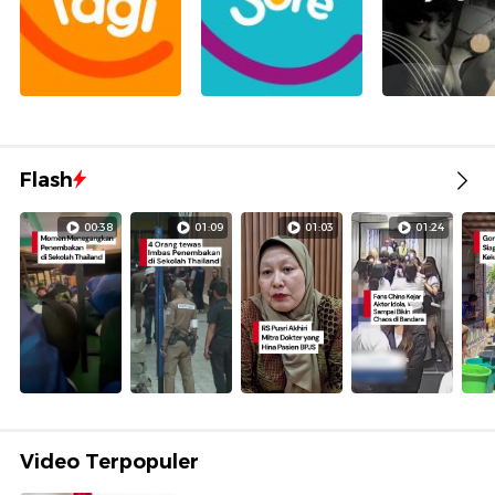
Flash
00:38
01:09
01:03
01:24
Video Terpopuler