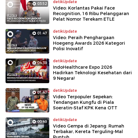
detikUpdate
03:52
Video: Korlantas Pakai Face
Recognition, 16 Ribu Pelanggaran
Pelat Nomor Terekam ETLE
detikUpdate
01:47
Video: Peraih Penghargaan
Hoegeng Awards 2026 Kategori
Polisi Inovatif
detikUpdate
04:39
IndoHealthcare Expo 2026
Hadirkan Teknologi Kesehatan dari
9 Negara!
detikUpdate
01:47
Video Terpopuler Sepekan:
Tendangan Kungfu di Piala
Soeratin-Staf KPK Kena OTT
detikUpdate
00:49
Video Gempa di Jepang: Rumah
Terbakar, Kereta Terguling-Mal
Runtuh