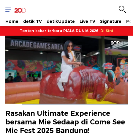
Home
detik TV
detikUpdate
Live TV
Signature
Pol
Tonton kabar terbaru PIALA DUNIA 2026
Di Sini
Dimuat
:
100.00%
Waktu
0:10
/
Durasi
1:16
Berhenti
Suara
Layar
Rasakan Ultimate Experience
Hidup
Saat
bersama Mie Sedaap di Come See
Mie Fest 2025 Bandung!
ini