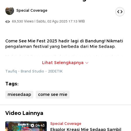
Special Coverage
69,530 Views | Sabtu, 02 Agu 2025 17:13 WIB
Come See Mie Fest 2025 hadir lagi di Bandung! Nikmati
pengalaman festival yang berbeda dari Mie Sedaap.
Mulai dari hiburan musik dari artis papan atas, exclusive
merchandise, spot instagramable, games seru, dan
Lihat Selengkapnya
tentunya menikmati menu kreasi Mie Sedaap yang
Taufiq - Brand Studio - 20DETIK
hanya bisa kamu dapatkan di Come See Mie Fest 2025.
Datang dan rasakan keseruan di Galaxy Sedaap hanya di
Tags:
Come See Mie Fest 2025 Bandung!
miesedaap
come see mie
Video Lainnya
Special Coverage
04:43
Eksplor Kreasi Mie Sedaap Sambil