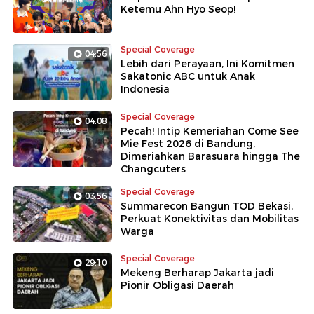
Ketemu Ahn Hyo Seop!
Special Coverage
04:56
Lebih dari Perayaan, Ini Komitmen
Sakatonic ABC untuk Anak
Indonesia
Special Coverage
04:08
Pecah! Intip Kemeriahan Come See
Mie Fest 2026 di Bandung,
Dimeriahkan Barasuara hingga The
Changcuters
Special Coverage
03:56
Summarecon Bangun TOD Bekasi,
Perkuat Konektivitas dan Mobilitas
Warga
Special Coverage
29:10
Mekeng Berharap Jakarta jadi
Pionir Obligasi Daerah