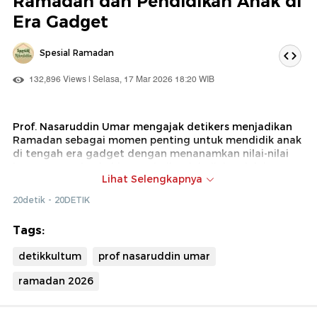
Ramadan dan Pendidikan Anak di
Era Gadget
Spesial Ramadan
132,896 Views | Selasa, 17 Mar 2026 18:20 WIB
Prof. Nasaruddin Umar mengajak detikers menjadikan
Ramadan sebagai momen penting untuk mendidik anak
di tengah era gadget dengan menanamkan nilai-nilai
keagamaan dan kebiasaan baik sejak dini melalui
Lihat Selengkapnya
aktivitas positif seperti sahur bersama. Prof Nasaruddin
juga mengingatkan orang tua dan pengurus masjid
20detik - 20DETIK
untuk membimbing mereka dengan penuh kesabaran
agar tumbuh menjadi generasi yang dekat dengan
Tags:
masjid dan berakhlak baik.
detikkultum
prof nasaruddin umar
ramadan 2026