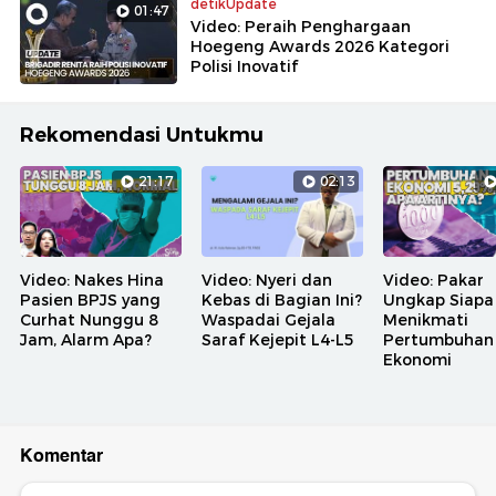
detikUpdate
01:47
Video: Peraih Penghargaan
Hoegeng Awards 2026 Kategori
Polisi Inovatif
Rekomendasi Untukmu
21:17
02:13
Video: Nakes Hina
Video: Nyeri dan
Video: Pakar
Pasien BPJS yang
Kebas di Bagian Ini?
Ungkap Siapa
Curhat Nunggu 8
Waspadai Gejala
Menikmati
Jam, Alarm Apa?
Saraf Kejepit L4-L5
Pertumbuhan
Ekonomi