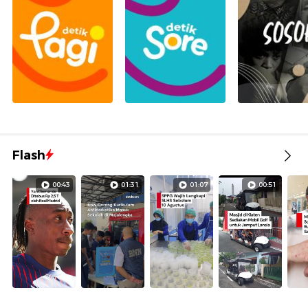
Flash
00:43
01:31
01:07
00:51