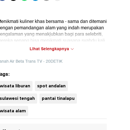
enikmati kuliner khas bersama - sama dan ditemani
engan pemandangan alam yang indah merupakan
engalaman yang menakjubkan bagi para selebriti,
ereka senang bisa menikmati suasana syahdu kali
ni
Lihat Selengkapnya
ok : Tanah Air Beta Trans TV (Diki)
anah Air Beta Trans TV - 20DETIK
ags:
uh
wisata liburan
spot andalan
sulawesi tengah
pantai tinalapu
wisata alam