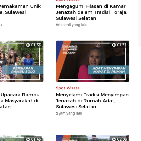
 Pemakaman Unik
Mengagumi Hiasan di Kamar
a, Sulawesi
Jenazah dalam Tradisi Toraja,
Sulawesi Selatan
lu
56 menit yang lalu
01:33
01:51
Spot Wisata
 Upacara Rambu
Menyelami Tradisi Menyimpan
a Masyarakat di
Jenazah di Rumah Adat,
latan
Sulawesi Selatan
2 jam yang lalu
01:45
02:03