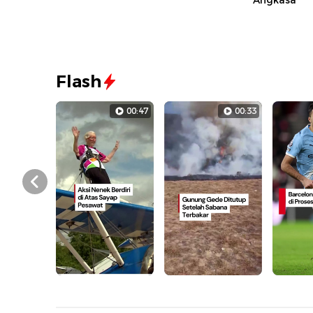
Angkasa
Flash
00:47
00:33
Prev