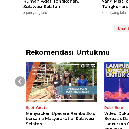
Rumah Adat Tongkonan,
yang Misti 
Sulawesi Selatan
Tongkonan, 
3 jam yang lalu
4 jam yang lalu
Lihat
Rekomendasi Untukmu
01:33
Prev
Spot Wisata
Detik Sore
Menyiapkan Upacara Rambu Solo
Video: Du
bersama Masyarakat di Sulawesi
Berbasis D
Selatan
Luncurkan S