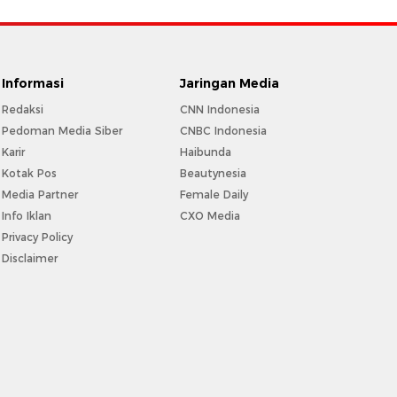
Informasi
Jaringan Media
Redaksi
CNN Indonesia
Pedoman Media Siber
CNBC Indonesia
Karir
Haibunda
Kotak Pos
Beautynesia
Media Partner
Female Daily
Info Iklan
CXO Media
Privacy Policy
Disclaimer