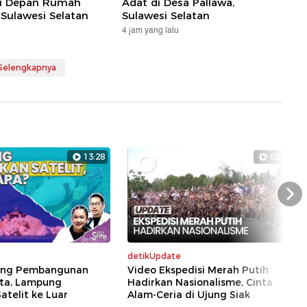
di Depan Rumah
Adat di Desa Pallawa,
Sulawesi Selatan
Sulawesi Selatan
4 jam yang lalu
 Selengkapnya
13:28
03:24
Nex
detikUpdate
kung Pembangunan
Video Ekspedisi Merah Putih
ata, Lampung
Hadirkan Nasionalisme, Cinta
atelit ke Luar
Alam-Ceria di Ujung Siak