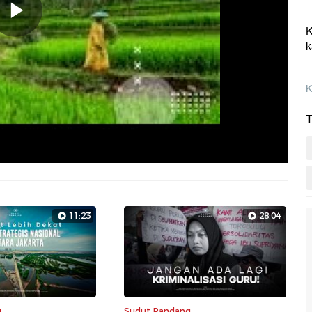
Memutarkan
K
k
Video
K
T
11:23
28:04
g
Sudut Pandang