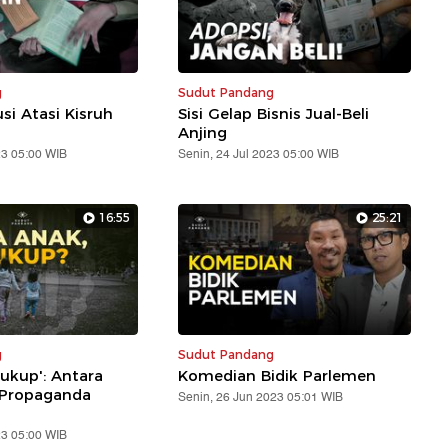
g
Sudut Pandang
si Atasi Kisruh
Sisi Gelap Bisnis Jual-Beli
Anjing
23 05:00 WIB
Senin, 24 Jul 2023 05:00 WIB
16:55
25:21
g
Sudut Pandang
ukup': Antara
Komedian Bidik Parlemen
 Propaganda
Senin, 26 Jun 2023 05:01 WIB
23 05:00 WIB