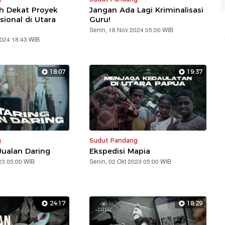
ih Dekat Proyek
Jangan Ada Lagi Kriminalisasi
sional di Utara
Guru!
Senin, 18 Nov 2024 05:00 WIB
2024 18:43 WIB
18:07
19:37
g
Sudut Pandang
Jualan Daring
Ekspedisi Mapia
23 05:00 WIB
Senin, 02 Okt 2023 05:00 WIB
24:17
18:29