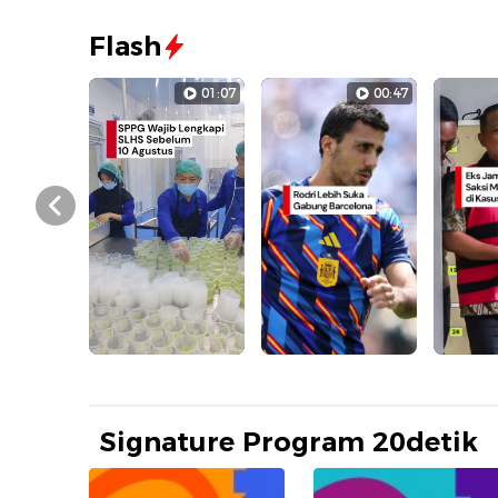
Flash
01:07
00:47
Prev
Signature Program 20detik