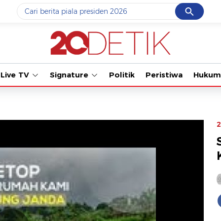
Cancel
Yang sedang ramai dicari
#1
data live draw sgp
#2
piala presiden 2026
Live TV
Signature
Politik
Peristiwa
Hukum
#3
prabowo
#4
iran
#5
gempa hari ini
2
Promoted
Terakhir yang dicari
Loading...