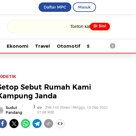
Daftar MPC
Masuk
Di Sini
Tonton kabar terbaru PIALA DUNIA 2026
Ekonomi
Travel
Otomotif
Saintek
Kesehata
0DETIK
Setop Sebut Rumah Kami
Kampung Janda
|
298,145 Views | Minggu, 19 Sep 2021
Sudut
07:08 WIB
Pandang