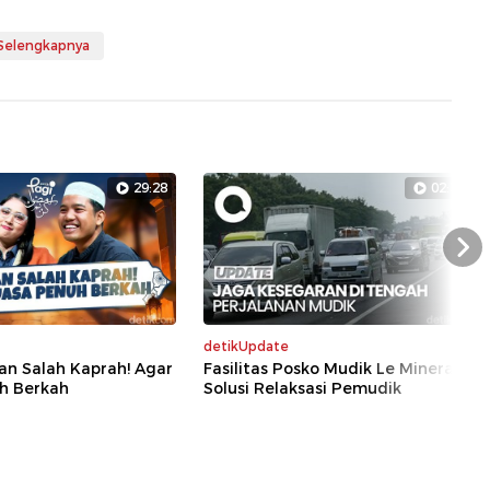
 Selengkapnya
29:28
02:39
Nex
detikUpdate
an Salah Kaprah! Agar
Fasilitas Posko Mudik Le Minerale
h Berkah
Solusi Relaksasi Pemudik