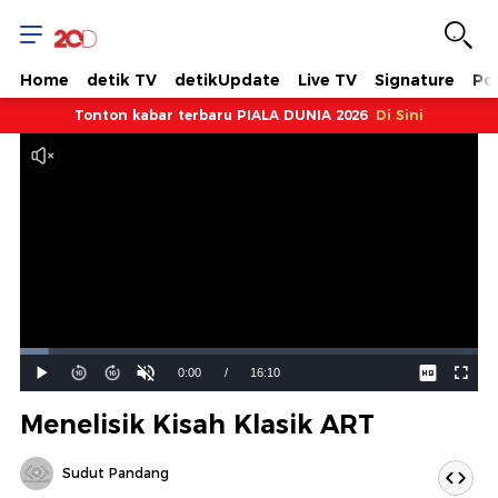
Home
detik TV
detikUpdate
Live TV
Signature
Pol
Tonton kabar terbaru PIALA DUNIA 2026
Di Sini
Dimuat
:
6.19%
Waktu
0:00
/
Durasi
16:10
Mainkan
Suara
Layar
Hidup
Saat
Menelisik Kisah Klasik ART
ini
Sudut Pandang