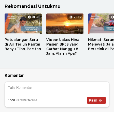
Rekomendasi Untukmu
01:31
21:17
Petualangan Seru
Video: Nakes Hina
Nikmati Seru
di Air Terjun Pantai
Pasien BPJS yang
Melewati Jal
Banyu Tibo, Pacitan
Curhat Nunggu 8
Berkelok di P
Jam, Alarm Apa?