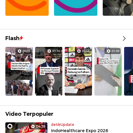
Flash
00:55
01:16
00:46
01:09
Video Terpopuler
detikUpdate
04:39
IndoHealthcare Expo 2026