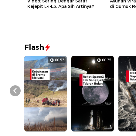
Video: Sering Dengar Saraf
Ayunan Vir
Kejepit L4-L5, Apa Sih Artinya?
di Gumuk R
Flash
00:53
00:35
Prev