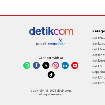
Katego
detikNe
detikEdu
part of
detikFin
detikIne
Connect With Us
detikHo
detikSpo
Sepakbo
detikOt
detikPro
Copyright @ 2026 detikcom.
All right reserved