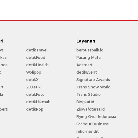
ri
Layanan
ws
detikTravel
berbuatbaik.id
kasi
detikFood
Pasang Mata
ance
detikHealth
Adsmart
t
Wolipop
detikEvent
t
detikX
Signature Awards
rt
20Detik
Trans Snow World
la
detikFoto
Trans Studio
o
detikHikmah
Bingkai.id
perti
detikPop
Ziswafctarsa.id
Flying Over Indonesia
For Your Business
rekomendit