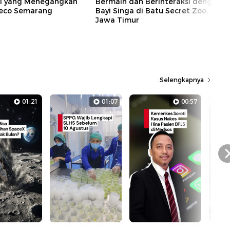
al yang Menegangkan
Bermain dan Berinteraksi dengan
eco Semarang
Bayi Singa di Batu Secret Zoo,
Jawa Timur
Selengkapnya
01:21
01:07
00:57