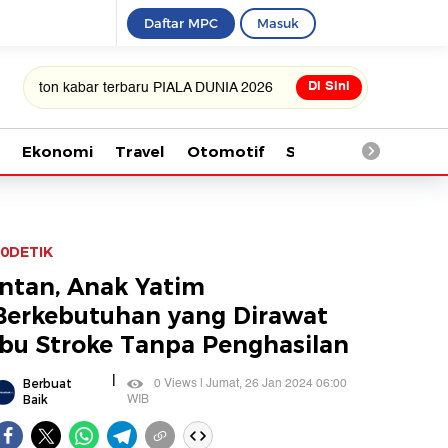
Daftar MPC
Masuk
Di Sini
kabar terbaru PIALA DUNIA 2026
Ekonomi
Travel
Otomotif
Saintek
Kesehata
0DETIK
Intan, Anak Yatim
Berkebutuhan yang Dirawat
Ibu Stroke Tanpa Penghasilan
|
0 Views | Jumat, 26 Jan 2024 06:00
Berbuat
WIB
Baik