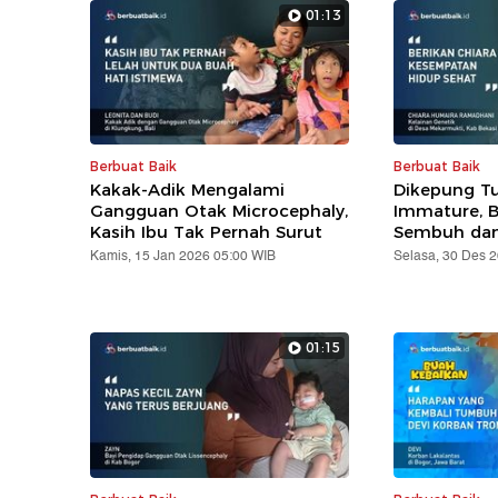
01:13
Berbuat Baik
Berbuat Baik
Kakak-Adik Mengalami
Dikepung T
Gangguan Otak Microcephaly,
Immature, Ba
Kasih Ibu Tak Pernah Surut
Sembuh dan
Kamis, 15 Jan 2026 05:00 WIB
Selasa, 30 Des 
01:15