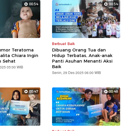
00:54
00:54
Berbuat Baik
umor Teratoma
Dibuang Orang Tua dan
lita Chiara Ingin
Hidup Terbatas, Anak-anak
 Sehat
Panti Asuhan Menanti Aksi
Baik
2025 05:00 WIB
Senin, 29 Des 2025 06:00 WIB
00:47
00:48