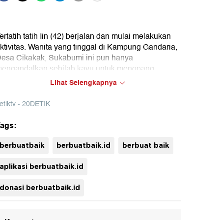
ertatih tatih Iin (42) berjalan dan mulai melakukan
ktivitas. Wanita yang tinggal di Kampung Gandaria,
esa Cikakak, Sukabumi ini pun hanya
engandalkan sebilah kayu untuk menopang
ubuhnya yang lemah karena stroke.
Lihat Selengkapnya
Iya pakai tongkat setiap hari untuk pergi ke warung.
etiktv - 20DETIK
alau tidak pakai tongkat, saya takut jatuh,"
ngkapnya kepada tim berbuatbaik.id
ags:
uh
berbuatbaik
berbuatbaik.id
berbuat baik
aplikasi berbuatbaik.id
donasi berbuatbaik.id