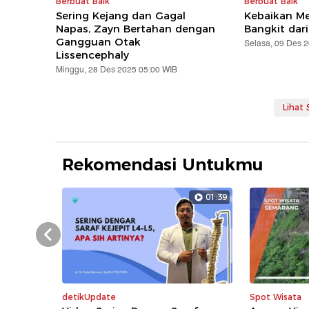
Berbuat Baik
Berbuat Baik
Sering Kejang dan Gagal
Kebaikan Me
Napas, Zayn Bertahan dengan
Bangkit dari
Gangguan Otak
Selasa, 09 Des 
Lissencephaly
Minggu, 28 Des 2025 05:00 WIB
Lihat
Rekomendasi Untukmu
01:39
Prev
detikUpdate
Spot Wisata