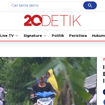
Cancel
Yang sedang ramai dicari
Tonton 
#1
gempa hari ini
#2
gempa
Live TV
Signature
Politik
Peristiwa
Hukum
#3
prabowo
#4
iran
#5
demo
2
Promoted
Terakhir yang dicari
Loading...