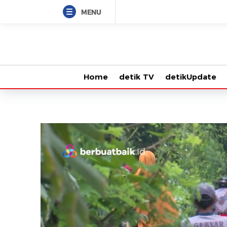
MENU
Home
detik TV
detikUpdate