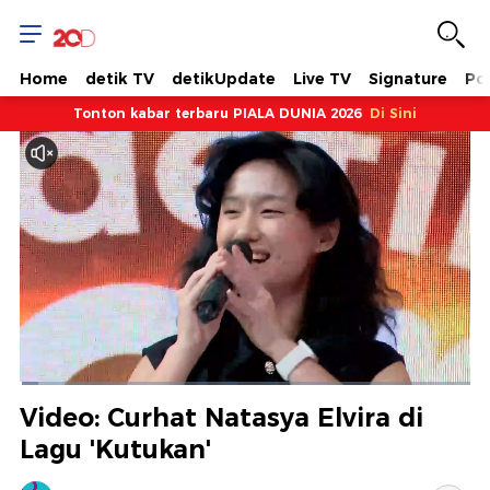
Home
detik TV
detikUpdate
Live TV
Signature
Pol
Tonton kabar terbaru PIALA DUNIA 2026
Di Sini
Dimuat
:
4.18%
Waktu
0:09
/
Durasi
27:57
Berhenti
Suara
Layar
Video: Curhat Natasya Elvira di
Hidup
Saat
Lagu 'Kutukan'
ini