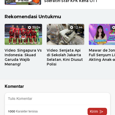
Soeratin-Staf KPK Kena OTT
Rekomendasi Untukmu
39:04
12:44
Video: Singapura Vs
Video: Senjata Api
Mawar de Jo
Indonesia: Skuad
di Sekolah Jakarta
Full Senyum L
Garuda Wajib
Selatan, Kini Diusut
Akting Anak-
Menang!
Polisi