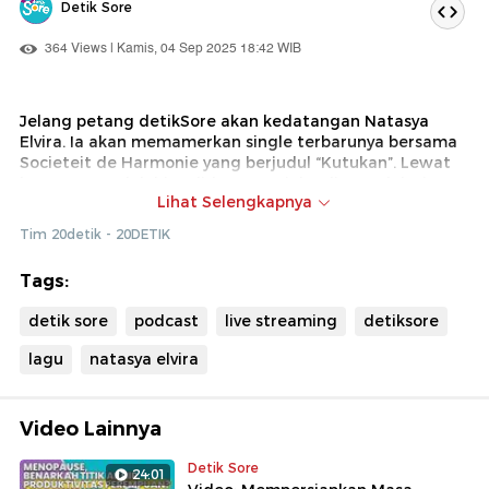
Detik Sore
364 Views | Kamis, 04 Sep 2025 18:42 WIB
Jelang petang detikSore akan kedatangan Natasya
Elvira. Ia akan memamerkan single terbarunya bersama
Societeit de Harmonie yang berjudul “Kutukan”. Lewat
lagu yang sudah bisa didengar sejak Juli 2025 lalu, ia
Lihat Selengkapnya
ingin membeberkan situasi lingkaran hubungan toksik
yang penuh ketegangan.
Tim 20detik - 20DETIK
Dari mana munculnya inspirasi perempuan muda
Tags:
bergaya vintage ini? Simak obrolan seru dan
penampilannya dalam Sunsetalk sore nanti!
detik sore
podcast
live streaming
detiksore
lagu
natasya elvira
Video Lainnya
Detik Sore
24:01