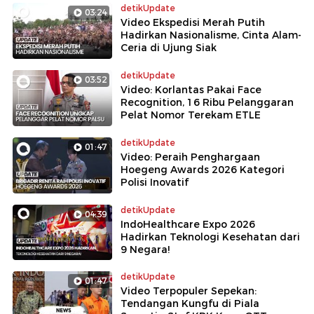
detikUpdate
03:24
Video Ekspedisi Merah Putih
Hadirkan Nasionalisme, Cinta Alam-
Ceria di Ujung Siak
detikUpdate
03:52
Video: Korlantas Pakai Face
Recognition, 16 Ribu Pelanggaran
Pelat Nomor Terekam ETLE
detikUpdate
01:47
Video: Peraih Penghargaan
Hoegeng Awards 2026 Kategori
Polisi Inovatif
detikUpdate
04:39
IndoHealthcare Expo 2026
Hadirkan Teknologi Kesehatan dari
9 Negara!
detikUpdate
01:47
Video Terpopuler Sepekan:
Tendangan Kungfu di Piala