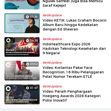
Ngulek Sambel Juga Bisa Memicu
Saraf Kejepit
detikUpdate
03:35
Video KETIK: Lukas Graham Bocorin
Album Baru hingga Kedekatan
dengan Ed Sheeran
detikUpdate
04:39
IndoHealthcare Expo 2026
Hadirkan Teknologi Kesehatan dari
9 Negara!
detikUpdate
03:52
Video: Korlantas Pakai Face
Recognition, 16 Ribu Pelanggaran
Pelat Nomor Terekam ETLE
detikUpdate
01:47
Video: Peraih Penghargaan
Hoegeng Awards 2026 Kategori
Polisi Inovatif