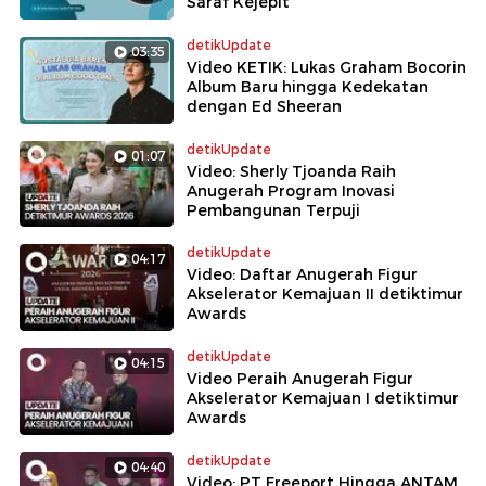
Saraf Kejepit
detikUpdate
03:35
Video KETIK: Lukas Graham Bocorin
Album Baru hingga Kedekatan
dengan Ed Sheeran
detikUpdate
01:07
Video: Sherly Tjoanda Raih
Anugerah Program Inovasi
Pembangunan Terpuji
detikUpdate
04:17
Video: Daftar Anugerah Figur
Akselerator Kemajuan II detiktimur
Awards
detikUpdate
04:15
Video Peraih Anugerah Figur
Akselerator Kemajuan I detiktimur
Awards
detikUpdate
04:40
Video: PT Freeport Hingga ANTAM