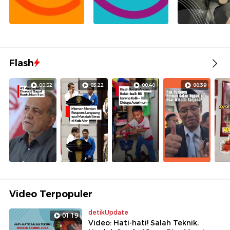
Flash
00:52
03:22
00:40
00:39
Video Terpopuler
detikUpdate
01:19
Video: Hati-hati! Salah Teknik,