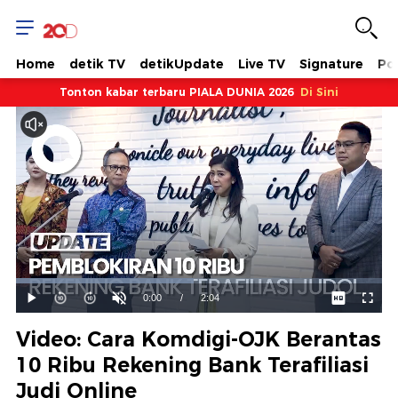
Home
detik TV
detikUpdate
Live TV
Signature
Pol
Tonton kabar terbaru PIALA DUNIA 2026
Di Sini
Dimuat
:
48.52%
Waktu
0:00
/
Durasi
2:04
Mainkan
Suara
Layar
Hidup
Saat
Video: Cara Komdigi-OJK Berantas
ini
10 Ribu Rekening Bank Terafiliasi
Judi Online