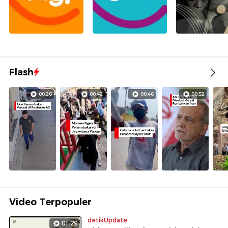
Flash
00:26
00:42
00:46
00:52
Video Terpopuler
detikUpdate
01:29