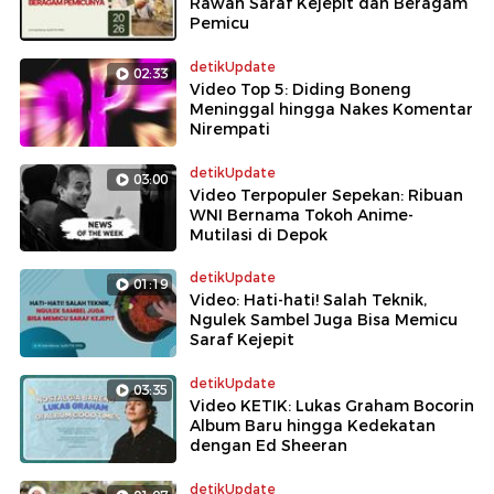
Rawan Saraf Kejepit dan Beragam
Pemicu
detikUpdate
02:33
Video Top 5: Diding Boneng
Meninggal hingga Nakes Komentar
Nirempati
detikUpdate
03:00
Video Terpopuler Sepekan: Ribuan
WNI Bernama Tokoh Anime-
Mutilasi di Depok
detikUpdate
01:19
Video: Hati-hati! Salah Teknik,
Ngulek Sambel Juga Bisa Memicu
Saraf Kejepit
detikUpdate
03:35
Video KETIK: Lukas Graham Bocorin
Album Baru hingga Kedekatan
dengan Ed Sheeran
detikUpdate