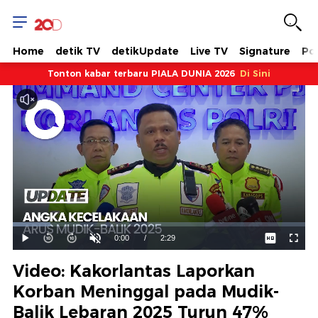
Home
detik TV
detikUpdate
Live TV
Signature
Pol
Tonton kabar terbaru PIALA DUNIA 2026
Di Sini
Dimuat
:
12.86%
Waktu
0:00
/
Durasi
2:29
Mainkan
Suara
Layar
Hidup
Saat
Video: Kakorlantas Laporkan
ini
Korban Meninggal pada Mudik-
Balik Lebaran 2025 Turun 47%