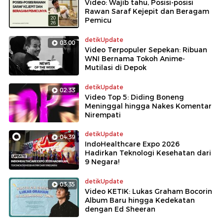
Video: Wajib tahu, Posisi-posisi
Rawan Saraf Kejepit dan Beragam
Pemicu
detikUpdate
03:00
Video Terpopuler Sepekan: Ribuan
WNI Bernama Tokoh Anime-
Mutilasi di Depok
detikUpdate
02:33
Video Top 5: Diding Boneng
Meninggal hingga Nakes Komentar
Nirempati
detikUpdate
04:39
IndoHealthcare Expo 2026
Hadirkan Teknologi Kesehatan dari
9 Negara!
detikUpdate
03:35
Video KETIK: Lukas Graham Bocorin
Album Baru hingga Kedekatan
dengan Ed Sheeran