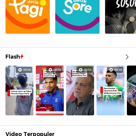
Flash
00:46
00:43
00:52
00:46
Video Terpopuler