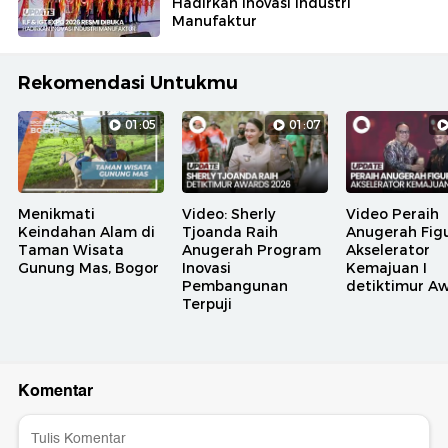
Hadirkan Inovasi Industri
Manufaktur
Rekomendasi Untukmu
01:05
01:07
Menikmati
Video: Sherly
Video Peraih
Keindahan Alam di
Tjoanda Raih
Anugerah Fig
Taman Wisata
Anugerah Program
Akselerator
Gunung Mas, Bogor
Inovasi
Kemajuan I
Pembangunan
detiktimur A
Terpuji