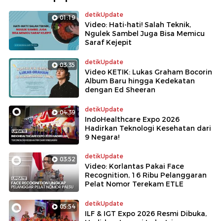
detikUpdate
01:19
Video: Hati-hati! Salah Teknik,
Ngulek Sambel Juga Bisa Memicu
Saraf Kejepit
detikUpdate
03:35
Video KETIK: Lukas Graham Bocorin
Album Baru hingga Kedekatan
dengan Ed Sheeran
detikUpdate
04:39
IndoHealthcare Expo 2026
Hadirkan Teknologi Kesehatan dari
9 Negara!
detikUpdate
03:52
Video: Korlantas Pakai Face
Recognition, 16 Ribu Pelanggaran
Pelat Nomor Terekam ETLE
detikUpdate
05:54
ILF & IGT Expo 2026 Resmi Dibuka,