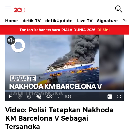
Home
detik TV
detikUpdate
Live TV
Signature
Pol
Tonton kabar terbaru PIALA DUNIA 2026
Di Sini
Dimuat
:
100.00%
Waktu
0:00
/
Durasi
0:38
Mainkan
Suara
Layar
Hidup
Saat
Video: Polisi Tetapkan Nakhoda
ini
KM Barcelona V Sebagai
Tersangka