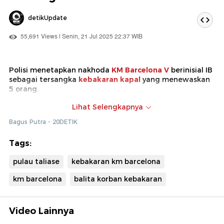
detikUpdate
55,691 Views | Senin, 21 Jul 2025 22:37 WIB
Polisi menetapkan nakhoda
KM Barcelona V
berinisial IB
sebagai tersangka
kebakaran kapal
yang menewaskan
5 orang.
Penetapan tersangka dilakukan atas dugaan awal,
Lihat Selengkapnya
jumlah penumpang yang tidak sesuai dengan manifes
Bagus Putra - 20DETIK
dan dugaan tak berjalannya SOP kedaruratan kapal.
Tags:
pulau taliase
kebakaran km barcelona
km barcelona
balita korban kebakaran
Video Lainnya