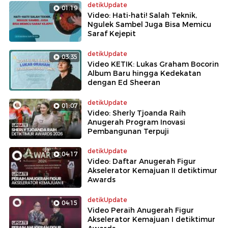
detikUpdate
01:19
Video: Hati-hati! Salah Teknik,
Ngulek Sambel Juga Bisa Memicu
Saraf Kejepit
detikUpdate
03:35
Video KETIK: Lukas Graham Bocorin
Album Baru hingga Kedekatan
dengan Ed Sheeran
detikUpdate
01:07
Video: Sherly Tjoanda Raih
Anugerah Program Inovasi
Pembangunan Terpuji
detikUpdate
04:17
Video: Daftar Anugerah Figur
Akselerator Kemajuan II detiktimur
Awards
detikUpdate
04:15
Video Peraih Anugerah Figur
Akselerator Kemajuan I detiktimur