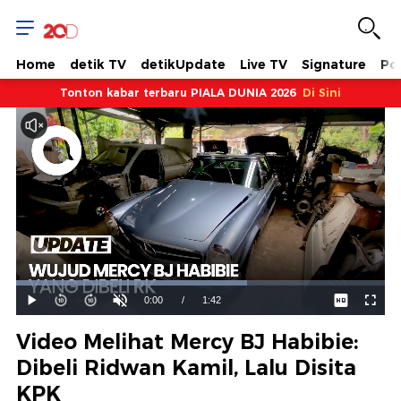
Home
detik TV
detikUpdate
Live TV
Signature
Pol
Tonton kabar terbaru PIALA DUNIA 2026
Di Sini
Dimuat
:
62.62%
Waktu
0:00
/
Durasi
1:42
Mainkan
Suara
Layar
Hidup
Saat
Video Melihat Mercy BJ Habibie:
ini
Dibeli Ridwan Kamil, Lalu Disita
KPK