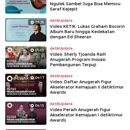
Ngulek Sambel Juga Bisa Memicu
Saraf Kejepit
detikUpdate
03:35
Video KETIK: Lukas Graham Bocorin
Album Baru hingga Kedekatan
dengan Ed Sheeran
detikUpdate
01:07
Video: Sherly Tjoanda Raih
Anugerah Program Inovasi
Pembangunan Terpuji
detikUpdate
04:17
Video: Daftar Anugerah Figur
Akselerator Kemajuan II detiktimur
Awards
detikUpdate
04:15
Video Peraih Anugerah Figur
Akselerator Kemajuan I detiktimur
Awards