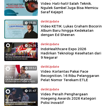
01:19
Video: Hati-hati! Salah Teknik,
Ngulek Sambel Juga Bisa Memicu
Saraf Kejepit
detikUpdate
03:35
Video KETIK: Lukas Graham Bocorin
Album Baru hingga Kedekatan
dengan Ed Sheeran
detikUpdate
04:39
IndoHealthcare Expo 2026
Hadirkan Teknologi Kesehatan dari
9 Negara!
detikUpdate
03:52
Video: Korlantas Pakai Face
Recognition, 16 Ribu Pelanggaran
Pelat Nomor Terekam ETLE
detikUpdate
01:47
Video: Peraih Penghargaan
Hoegeng Awards 2026 Kategori
Polisi Inovatif