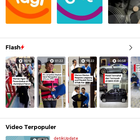
Flash
00:42
01:22
03:22
00:58
Video Terpopuler
detikUpdate