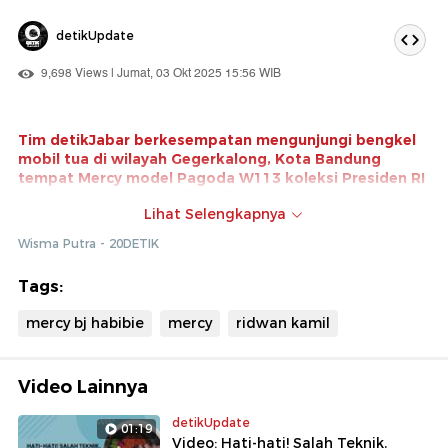
detikUpdate
9,698 Views | Jumat, 03 Okt 2025 15:56 WIB
Tim detikJabar berkesempatan mengunjungi bengkel
mobil tua di wilayah Gegerkalong, Kota Bandung
tempat Mercy model Pagoda W113 koleksi Presiden RI
ke-3 Bacharuddin Jusuf Habibie atau B. J. Habibie
Lihat Selengkapnya
direstorasi.
Wisma Putra - 20DETIK
Diketahui, mobil antik itu telah dibeli oleh eks Gubernur
Jabar, Ridwan Kamil. Mobil tersebut dibawa ke bengkel
Tags:
untuk dilakukan perbaikan mesin dan eksterior.
mercy bj habibie
mercy
ridwan kamil
Video Lainnya
detikUpdate
01:19
Video: Hati-hati! Salah Teknik,