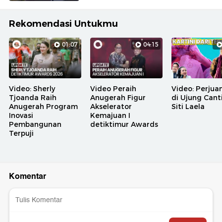
Rekomendasi Untukmu
01:07
04:15
Video: Sherly
Video Peraih
Video: Perjua
Tjoanda Raih
Anugerah Figur
di Ujung Cant
Anugerah Program
Akselerator
Siti Laela
Inovasi
Kemajuan I
Pembangunan
detiktimur Awards
Terpuji