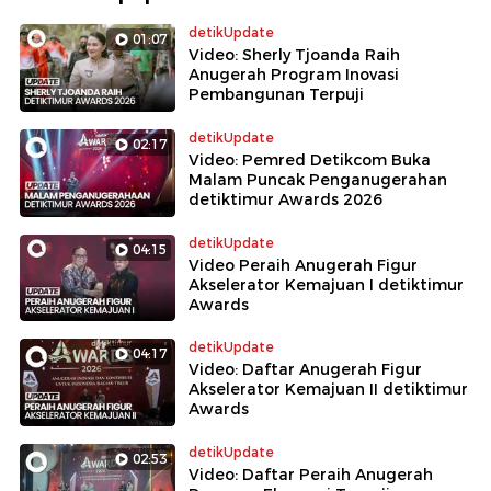
detikUpdate
01:07
Video: Sherly Tjoanda Raih
Anugerah Program Inovasi
Pembangunan Terpuji
detikUpdate
02:17
Video: Pemred Detikcom Buka
Malam Puncak Penganugerahan
detiktimur Awards 2026
detikUpdate
04:15
Video Peraih Anugerah Figur
Akselerator Kemajuan I detiktimur
Awards
detikUpdate
04:17
Video: Daftar Anugerah Figur
Akselerator Kemajuan II detiktimur
Awards
detikUpdate
02:53
Video: Daftar Peraih Anugerah