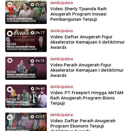
detikUpdate
01:07
Video: Sherly Tjoanda Raih
Anugerah Program Inovasi
Pembangunan Terpuji
detikUpdate
04:17
Video: Daftar Anugerah Figur
Akselerator Kemajuan II detiktimur
Awards
detikUpdate
04:15
Video Peraih Anugerah Figur
Akselerator Kemajuan I detiktimur
Awards
detikUpdate
04:40
Video: PT Freeport Hingga ANTAM
Raih Anugerah Program Bisnis
Terpuji
detikUpdate
02:53
Video: Daftar Peraih Anugerah
Program Ekonomi Terpuji