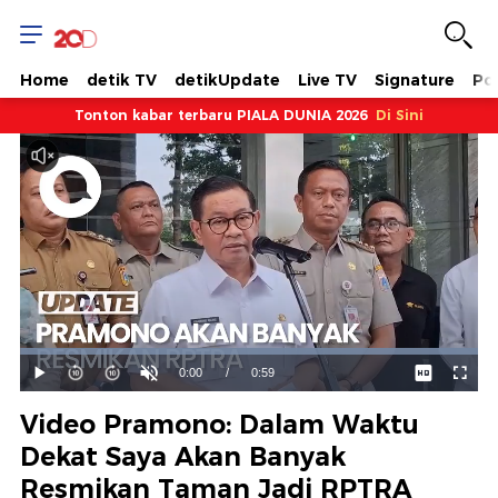
Home
detik TV
detikUpdate
Live TV
Signature
Pol
Tonton kabar terbaru PIALA DUNIA 2026
Di Sini
Dimuat
:
100.00%
Waktu
0:00
/
Durasi
0:59
Mainkan
Suara
Layar
Hidup
Saat
Video Pramono: Dalam Waktu
ini
Dekat Saya Akan Banyak
Resmikan Taman Jadi RPTRA