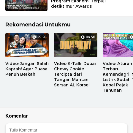
Program Ekonomi Terpuji
detiktimur Awards
Rekomendasi Untukmu
29:28
04:56
Video: Jangan Salah
Video K-Talk: Dubai
Video: Aturan
Kaprah! Agar Puasa
Chewy Cookie
Terbaru
Penuh Berkah
Tercipta dari
Kemendagri, 
Tangan Mantan
Listrik Sudah
Sersan AL Korsel
Kebal Pajak
Tahunan