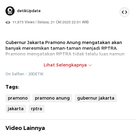
detikUpdate
11,975 Views | Selasa, 21 Okt 2025 22:01 WIB
Gubernur Jakarta Pramono Anung mengatakan akan
banyak meresmikan taman-taman menjadi RPTRA.
Pramono mengatakan RPTRA tidak telalu luas namun
bisa dijadikan tempat bermain.
Lihat Selengkapnya
Pramono menegaskan pembangunan tak hanya
Ori Salfian - 20DETIK
berfokus di Jakarta Pusat. Dirinya akan menyulap kolong
tol menjadi taman hingga dihiasi grafiti.
Tags:
pramono
pramono anung
gubernur jakarta
jakarta
rptra
Video Lainnya