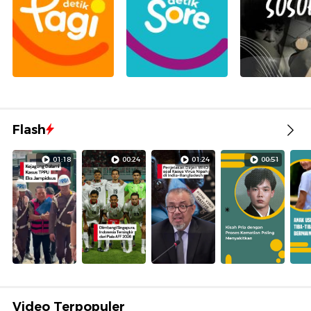
Flash
01:18
00:24
01:24
00:51
Video Terpopuler