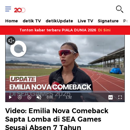
Home
detik TV
detikUpdate
Live TV
Signature
Pol
Tonton kabar terbaru PIALA DUNIA 2026
Di Sini
Dimuat
:
71.83%
Waktu
0:00
/
Durasi
1:32
Mainkan
Suara
Layar
Hidup
Saat
Video: Emilia Nova Comeback
ini
Sapta Lomba di SEA Games
Seusai Absen 7 Tahun