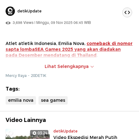
detikUpdate
3,698 Views | Minggu, 09 Nov 2025 06:45 WIB
Atlet atletik Indonesia, Emilia Nova,
comeback di nomor
sapta lombaSEA Games 2025 yang akan diadakan
pada Desember mendatang di Thailand
.
Ajang SEA Games Thailand ini bakal menandai
Lihat Selengkapnya
kembalinya Emil dengan kondisi yang lebih prima untuk
Mercy Raya - 20DETIK
kembali mengejar rekor di perlombaan sapta seusai
menjalani operasi akibat cedera.
Tags:
emilia nova
sea games
Video Lainnya
detikUpdate
03:24
Video Ekspedisi Merah Putih