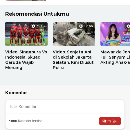
Rekomendasi Untukmu
39:04
12:44
Video: Singapura Vs
Video: Senjata Api
Mawar de Jo
Indonesia: Skuad
di Sekolah Jakarta
Full Senyum L
Garuda Wajib
Selatan, Kini Diusut
Akting Anak-
Menang!
Polisi