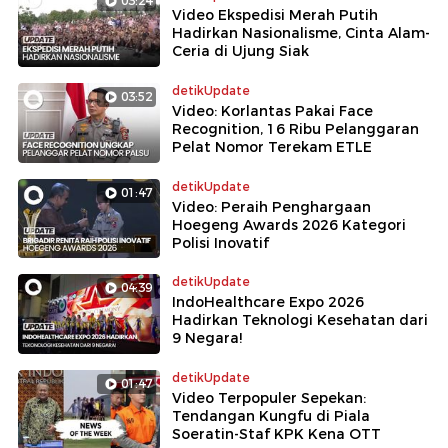
03:24
Video Ekspedisi Merah Putih
Hadirkan Nasionalisme, Cinta Alam-
Ceria di Ujung Siak
detikUpdate
03:52
Video: Korlantas Pakai Face
Recognition, 16 Ribu Pelanggaran
Pelat Nomor Terekam ETLE
detikUpdate
01:47
Video: Peraih Penghargaan
Hoegeng Awards 2026 Kategori
Polisi Inovatif
detikUpdate
04:39
IndoHealthcare Expo 2026
Hadirkan Teknologi Kesehatan dari
9 Negara!
detikUpdate
01:47
Video Terpopuler Sepekan:
Tendangan Kungfu di Piala
Soeratin-Staf KPK Kena OTT