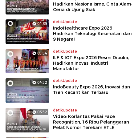
Hadirkan Nasionalisme, Cinta Alam-
Ceria di Ujung Siak
detikUpdate
04:39
IndoHealthcare Expo 2026
Hadirkan Teknologi Kesehatan dari
9 Negara!
detikUpdate
05:54
ILF & IGT Expo 2026 Resmi Dibuka,
Hadirkan Inovasi Industri
Manufaktur
detikUpdate
04:52
IndoBeauty Expo 2026, Inovasi dan
Tren Kecantikan Terbaru
detikUpdate
03:52
Video: Korlantas Pakai Face
Recognition, 16 Ribu Pelanggaran
Pelat Nomor Terekam ETLE