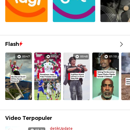
Flash
00:47
00:36
00:48
01:10
Video Terpopuler
detikUpdate