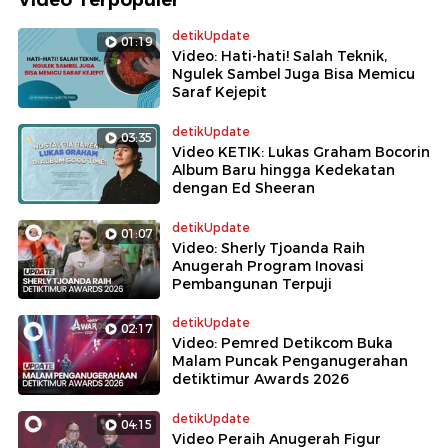
detikUpdate
01:19
Video: Hati-hati! Salah Teknik,
Ngulek Sambel Juga Bisa Memicu
Saraf Kejepit
detikUpdate
03:35
Video KETIK: Lukas Graham Bocorin
Album Baru hingga Kedekatan
dengan Ed Sheeran
detikUpdate
01:07
Video: Sherly Tjoanda Raih
Anugerah Program Inovasi
Pembangunan Terpuji
detikUpdate
02:17
Video: Pemred Detikcom Buka
Malam Puncak Penganugerahan
detiktimur Awards 2026
detikUpdate
04:15
Video Peraih Anugerah Figur