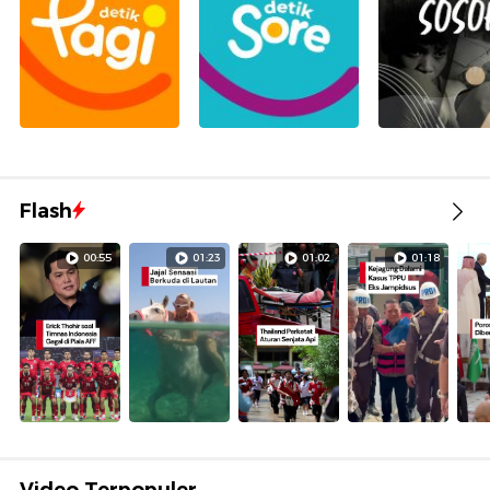
Flash
00:55
01:23
01:02
01:18
Video Terpopuler