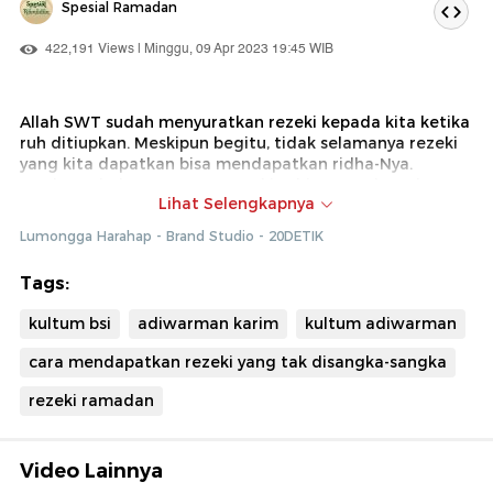
Spesial Ramadan
422,191 Views | Minggu, 09 Apr 2023 19:45 WIB
Allah SWT sudah menyuratkan rezeki kepada kita ketika
ruh ditiupkan. Meskipun begitu, tidak selamanya rezeki
yang kita dapatkan bisa mendapatkan ridha-Nya.
Terdapat beberapa cara agar kita bisa mendapatkan
Lihat Selengkapnya
rezeki disertai ridha-Nya agar selamat di dunia dan
akhirat. Untuk tahu caranya, tonton kultum Adiwarman
Lumongga Harahap - Brand Studio - 20DETIK
Karim ini, ya, detikers!
Tags:
kultum bsi
adiwarman karim
kultum adiwarman
cara mendapatkan rezeki yang tak disangka-sangka
rezeki ramadan
Video Lainnya