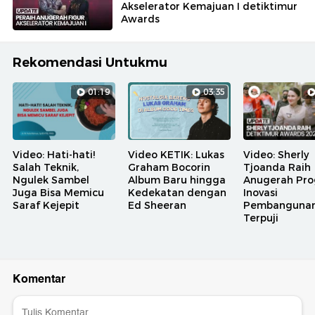
Akselerator Kemajuan I detiktimur
Awards
Rekomendasi Untukmu
01:19
03:35
Video: Hati-hati!
Video KETIK: Lukas
Video: Sherly
Salah Teknik,
Graham Bocorin
Tjoanda Raih
Ngulek Sambel
Album Baru hingga
Anugerah Pr
Juga Bisa Memicu
Kedekatan dengan
Inovasi
Saraf Kejepit
Ed Sheeran
Pembanguna
Terpuji