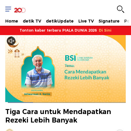
Home
detik TV
detikUpdate
Live TV
Signature
Pol
Tonton kabar terbaru PIALA DUNIA 2026
Di Sini
Dimuat
:
23.12%
Waktu
0:06
/
Durasi
5:03
Berhenti
Suara
Layar
Tiga Cara untuk Mendapatkan
Hidup
Saat
Rezeki Lebih Banyak
ini