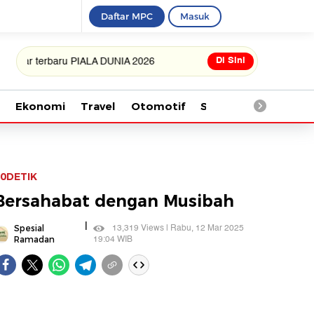
Daftar MPC
Masuk
Di Sini
erbaru PIALA DUNIA 2026
Ekonomi
Travel
Otomotif
Saintek
Kesehata
0DETIK
Bersahabat dengan Musibah
|
13,319 Views | Rabu, 12 Mar 2025
Spesial
19:04 WIB
Ramadan