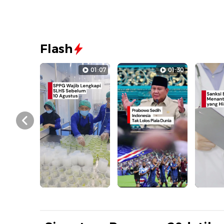
Flash
01:07
01:30
Prev