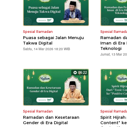
Spesial Ramadan
Spesial Ramad
Puasa sebagai Jalan Menuju
Ramadan da
Takwa Digital
Iman di Era 
Teknologi
Sabtu, 14 Mar 2026 18:20 WIB
Jumat, 13 Mar 2
06:22
Spesial Ramadan
Spesial Ramad
Ramadan dan Kesetaraan
Spirit Hijrah
Gender di Era Digital
Content" ke 