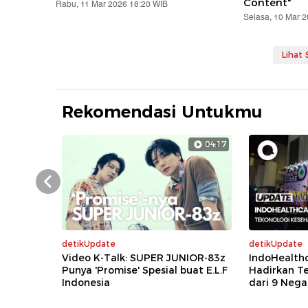
Content"
Rabu, 11 Mar 2026 18:20 WIB
Selasa, 10 Mar 
Lihat
Rekomendasi Untukmu
04:17
Prev
detikUpdate
detikUpdate
Video K-Talk: SUPER JUNIOR-83z
IndoHealth
Punya 'Promise' Spesial buat E.L.F
Hadirkan T
Indonesia
dari 9 Nega