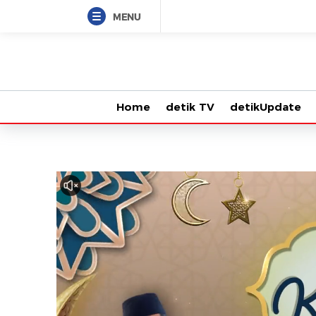
MENU
Home
detik TV
detikUpdate