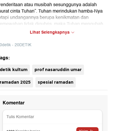
enderitaan atau musibah sesunggunya adalah
surat cinta Tuhan”. Tuhan merindukan hamba-Nya
etapi undangannya berupa kenikmatan dan
emewahan tidak digubris, maka Tuhan mengubah
urat undangannya dalam bentuk musibah.
Lihat Selengkapnya
0detik - 20DETIK
ags:
detik kultum
prof nasaruddin umar
uh
ramadan 2025
spesial ramadan