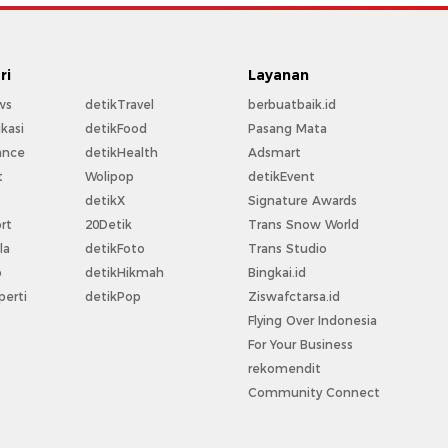
ri
Layanan
ws
detikTravel
berbuatbaik.id
kasi
detikFood
Pasang Mata
ance
detikHealth
Adsmart
t
Wolipop
detikEvent
t
detikX
Signature Awards
rt
20Detik
Trans Snow World
la
detikFoto
Trans Studio
o
detikHikmah
Bingkai.id
perti
detikPop
Ziswafctarsa.id
Flying Over Indonesia
For Your Business
rekomendit
Community Connect