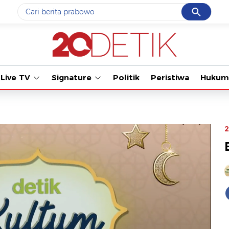
Cancel
Yang sedang ramai dicari
Tonton kabar t
#1
gempa hari ini
#2
gempa
Live TV
Signature
Politik
Peristiwa
Hukum
#3
prabowo
#4
iran
#5
demo
2
Promoted
Terakhir yang dicari
Loading...