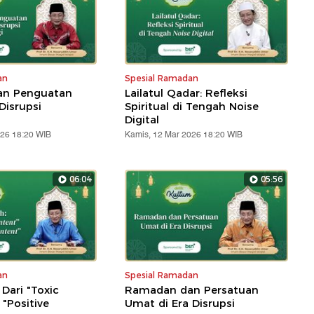
an
Spesial Ramadan
n Penguatan
Lailatul Qadar: Refleksi
Disrupsi
Spiritual di Tengah Noise
Digital
026 18:20 WIB
Kamis, 12 Mar 2026 18:20 WIB
06:04
05:56
an
Spesial Ramadan
: Dari "Toxic
Ramadan dan Persatuan
"Positive
Umat di Era Disrupsi