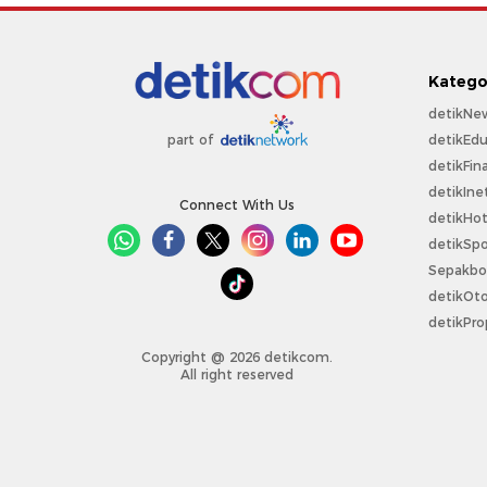
Katego
detikNe
detikEdu
part of
detikFin
detikIne
Connect With Us
detikHo
detikSpo
Sepakbo
detikOt
detikPro
Copyright @ 2026 detikcom.
All right reserved