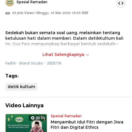
Spesial Ramadan
35,908 Views | Minggu, 16 Mar 2025 18:55 WIB
Sedekah bukan semata soal uang, melainkan tentang
ketulusan hati dalam memberi. Dalam detikKultum kali
ini, Gus Faiz mengungkap berbagai bentuk sedekah—
mulai dari waktu, tenaga, hingga keikhlasan—yang
Lihat Selengkapnya
dapat membawa berkah besar di sisi Allah.
Fadhil - Brand Studio - 20DETIK
Tags:
detik kultum
Video Lainnya
Spesial Ramadan
06:34
Menyambut Idul Fitri dengan Jiwa
Fitri dan Digital Ethics