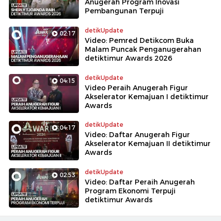
Anugerah Program Inovasi
Pembangunan Terpuji
detikUpdate
02:17
Video: Pemred Detikcom Buka
Malam Puncak Penganugerahan
detiktimur Awards 2026
detikUpdate
04:15
Video Peraih Anugerah Figur
Akselerator Kemajuan I detiktimur
Awards
detikUpdate
04:17
Video: Daftar Anugerah Figur
Akselerator Kemajuan II detiktimur
Awards
detikUpdate
02:53
Video: Daftar Peraih Anugerah
Program Ekonomi Terpuji
detiktimur Awards