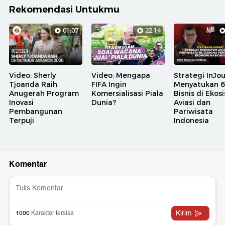
Rekomendasi Untukmu
01:07
22:14
Video: Sherly
Video: Mengapa
Strategi InJo
Tjoanda Raih
FIFA Ingin
Menyatukan 6 
Anugerah Program
Komersialisasi Piala
Bisnis di Ekos
Inovasi
Dunia?
Aviasi dan
Pembangunan
Pariwisata
Terpuji
Indonesia