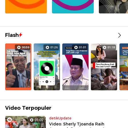
Flash
00:39
01:26
01:01
01:18
Video Terpopuler
detikUpdate
01:07
Video: Sherly Tjoanda Raih