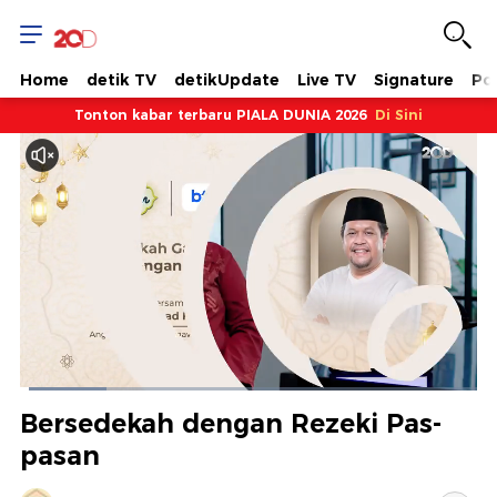
Home
detik TV
detikUpdate
Live TV
Signature
Pol
Tonton kabar terbaru PIALA DUNIA 2026
Di Sini
Dimuat
:
18.89%
Waktu
0:08
/
Durasi
6:21
Berhenti
Suara
Layar
Bersedekah dengan Rezeki Pas-
Hidup
Saat
pasan
ini