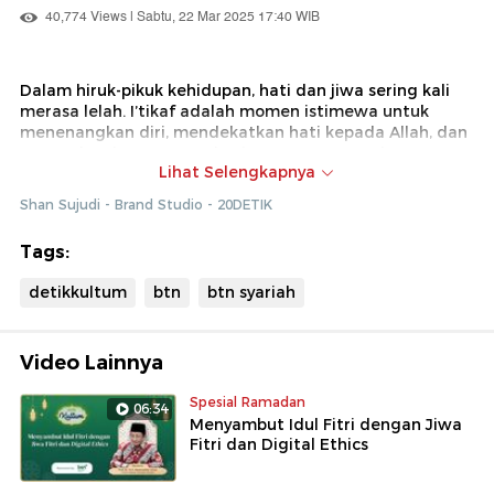
40,774 Views | Sabtu, 22 Mar 2025 17:40 WIB
Dalam hiruk-pikuk kehidupan, hati dan jiwa sering kali
merasa lelah. I’tikaf adalah momen istimewa untuk
menenangkan diri, mendekatkan hati kepada Allah, dan
merasakan ketenangan batin yang sesungguhnya.
Lihat Selengkapnya
Melalui doa, dzikir, dan refleksi diri, i’tikaf menjadi cara
efektif untuk menyembuhkan luka spiritual dan
Shan Sujudi - Brand Studio - 20DETIK
menemukan kembali kedamaian dalam hidup
Tags:
detikkultum
btn
btn syariah
Video Lainnya
Spesial Ramadan
06:34
Menyambut Idul Fitri dengan Jiwa
Fitri dan Digital Ethics