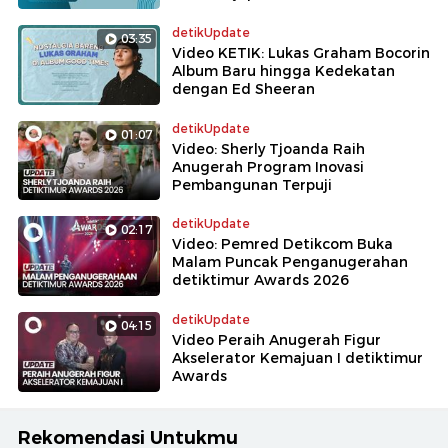
detikUpdate
03:35
Video KETIK: Lukas Graham Bocorin
Album Baru hingga Kedekatan
dengan Ed Sheeran
detikUpdate
01:07
Video: Sherly Tjoanda Raih
Anugerah Program Inovasi
Pembangunan Terpuji
detikUpdate
02:17
Video: Pemred Detikcom Buka
Malam Puncak Penganugerahan
detiktimur Awards 2026
detikUpdate
04:15
Video Peraih Anugerah Figur
Akselerator Kemajuan I detiktimur
Awards
Rekomendasi Untukmu