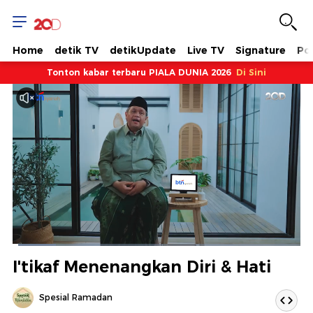
Home
detik TV
detikUpdate
Live TV
Signature
Pol
Tonton kabar terbaru PIALA DUNIA 2026
Di Sini
Dimuat
:
14.94%
Waktu
0:09
/
Durasi
7:52
Berhenti
Suara
Layar
I'tikaf Menenangkan Diri & Hati
Hidup
Saat
Spesial Ramadan
ini