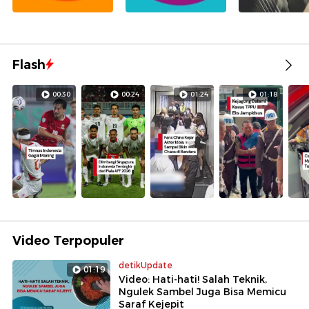
Flash
00:30
00:24
01:24
01:18
Video Terpopuler
detikUpdate
01:19
Video: Hati-hati! Salah Teknik,
Ngulek Sambel Juga Bisa Memicu
Saraf Kejepit