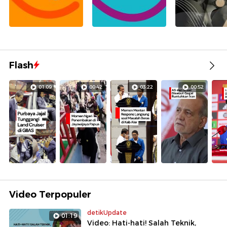
Flash
01:09
00:42
03:22
00:52
Video Terpopuler
detikUpdate
01:19
Video: Hati-hati! Salah Teknik,