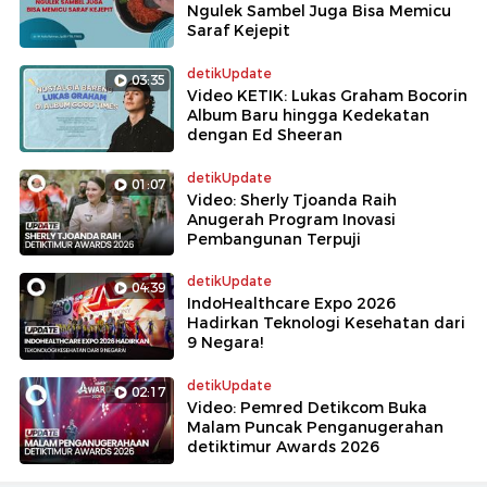
Ngulek Sambel Juga Bisa Memicu
Saraf Kejepit
detikUpdate
03:35
Video KETIK: Lukas Graham Bocorin
Album Baru hingga Kedekatan
dengan Ed Sheeran
detikUpdate
01:07
Video: Sherly Tjoanda Raih
Anugerah Program Inovasi
Pembangunan Terpuji
detikUpdate
04:39
IndoHealthcare Expo 2026
Hadirkan Teknologi Kesehatan dari
9 Negara!
detikUpdate
02:17
Video: Pemred Detikcom Buka
Malam Puncak Penganugerahan
detiktimur Awards 2026