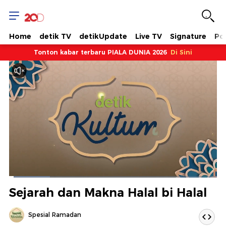
Home
detik TV
detikUpdate
Live TV
Signature
Pol
Tonton kabar terbaru PIALA DUNIA 2026
Di Sini
Dimuat
:
19.69%
Waktu
0:07
/
Durasi
5:47
Berhenti
Suara
Layar
Sejarah dan Makna Halal bi Halal
Hidup
Saat
Spesial Ramadan
ini