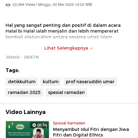
22,068 Views | Minggu, 30 Mar 2025 19:02 WIB
Hal yang sangat penting dan positif di dalam acara
Halal bi Halal ialah menjalin dan lebih mempererat
kembali silaturrahim antara sesama umat Islam
(ukhuwwah islamiyyah), sesama warga bangsa
Lihat Selengkapnya
(ukhuwwah wathaniyyah), dan sesama umat manusia
(ukhuwwah basyariyyah).
20detik - 20DETIK
Tags:
detikkultum
kultum
prof nasaruddin umar
ramadan 2025
spesial ramadan
Video Lainnya
Spesial Ramadan
06:34
Menyambut Idul Fitri dengan Jiwa
Fitri dan Digital Ethics