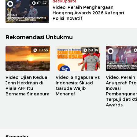
detikUpdate
01:47
Video: Peraih Penghargaan
Hoegeng Awards 2026 Kategori
Polisi Inovatif
Rekomendasi Untukmu
18:36
39:04
Video: Ujian Kedua
Video: Singapura Vs
Video: Peraih
John Herdman di
Indonesia: Skuad
Anugerah Pr
Piala AFF Itu
Garuda Wajib
Inovasi
Bernama Singapura
Menang!
Pembanguna
Terpuji detik
Awards