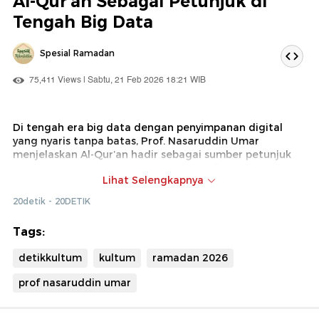
Al-Qur'an Sebagai Petunjuk di
Tengah Big Data
Spesial Ramadan
75,411 Views | Sabtu, 21 Feb 2026 18:21 WIB
Di tengah era big data dengan penyimpanan digital
yang nyaris tanpa batas, Prof. Nasaruddin Umar
menjelaskan Al-Qur’an hadir sebagai sumber petunjuk
yang melampaui ruang dan waktu. Prof. Nasaruddin
Lihat Selengkapnya
Umar mengatakan Al-Qur’an sebagai pedoman hidup
manusia dalam berbagai ayatnya telah mengantisipasi
20detik - 20DETIK
perkembangan pengetahuan, peradaban manusia
hingga kehidupan akhirat. Simak penjelasan dari apa
Tags:
maksud dari pernyataan tersebut di video kultum
berikut ini.
detikkultum
kultum
ramadan 2026
prof nasaruddin umar