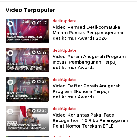
Video Terpopuler
detikUpdate
02:17
Video: Pemred Detikcom Buka
Malam Puncak Penganugerahan
detiktimur Awards 2026
detikUpdate
05:29
Video: Peraih Anugerah Program
Inovasi Pembangunan Terpuji
detiktimur Awards
detikUpdate
02:53
Video: Daftar Peraih Anugerah
Program Ekonomi Terpuji
detiktimur Awards
detikUpdate
03:52
Video: Korlantas Pakai Face
Recognition, 16 Ribu Pelanggaran
Pelat Nomor Terekam ETLE