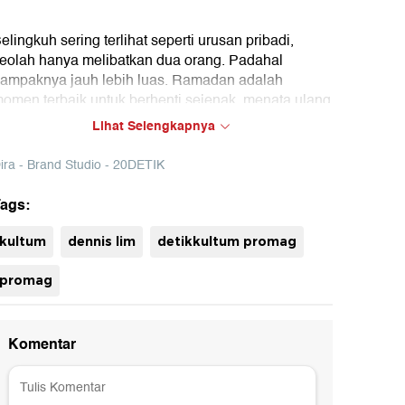
elingkuh sering terlihat seperti urusan pribadi,
eolah hanya melibatkan dua orang. Padahal
ampaknya jauh lebih luas. Ramadan adalah
omen terbaik untuk berhenti sejenak, menata ulang
ati, dan belajar menjaga diri dari hal-hal yang bisa
Lihat Selengkapnya
erusak amanah hubungan. Karena iman bukan
uma soal ibadah, tapi juga soal setia dan menjaga
ira - Brand Studio - 20DETIK
atas.
ags:
alu, mengapa selingkuh bisa menimbulkan kisruh
ebesar itu dalam hidup kita? Simak renungannya
uh
kultum
dennis lim
detikkultum promag
ersama Koh Dennis Lim di Detik Kultum kali ini.
promag