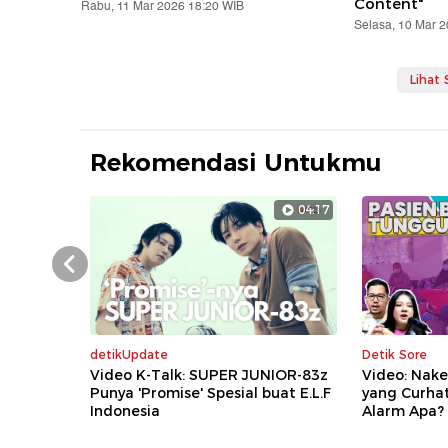
Content"
Rabu, 11 Mar 2026 18:20 WIB
Selasa, 10 Mar 
Lihat
Rekomendasi Untukmu
04:17
Prev
detikUpdate
Detik Sore
Video K-Talk: SUPER JUNIOR-83z
Video: Nake
Punya 'Promise' Spesial buat E.L.F
yang Curha
Indonesia
Alarm Apa?