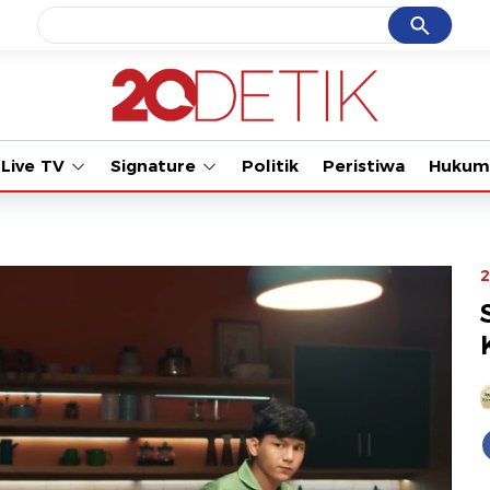
Cancel
Yang sedang ramai dicari
Tonton kabar terbaru P
#1
gempa hari ini
#2
gempa
Live TV
Signature
Politik
Peristiwa
Hukum
#3
prabowo
#4
iran
#5
demo
2
Promoted
Terakhir yang dicari
Loading...