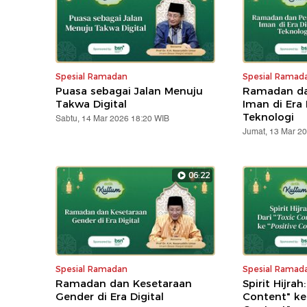
Spesial Ramadan
Spesial Ramad
Puasa sebagai Jalan Menuju
Ramadan da
Takwa Digital
Iman di Era 
Teknologi
Sabtu, 14 Mar 2026 18:20 WIB
Jumat, 13 Mar 2
06:22
Spesial Ramadan
Spesial Ramad
Ramadan dan Kesetaraan
Spirit Hijrah
Gender di Era Digital
Content" ke 