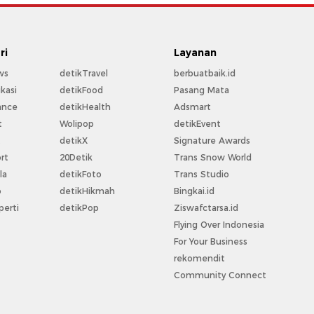
ri
Layanan
ws
detikTravel
berbuatbaik.id
kasi
detikFood
Pasang Mata
ance
detikHealth
Adsmart
t
Wolipop
detikEvent
t
detikX
Signature Awards
rt
20Detik
Trans Snow World
la
detikFoto
Trans Studio
o
detikHikmah
Bingkai.id
perti
detikPop
Ziswafctarsa.id
Flying Over Indonesia
For Your Business
rekomendit
Community Connect