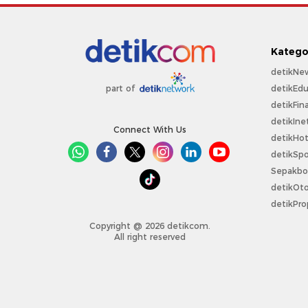
Katego
detikNe
detikEdu
part of
detikFin
detikIne
Connect With Us
detikHo
detikSpo
Sepakbo
detikOt
detikPro
Copyright @ 2026 detikcom.
All right reserved