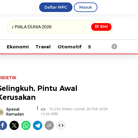
Daftar MPC
Masuk
Di Sini
IALA DUNIA 2026
Ekonomi
Travel
Otomotif
Saintek
Kesehata
0DETIK
Selingkuh, Pintu Awal
Kerusakan
|
76,254 Views | Jumat, 20 Feb 2026
Spesial
15:30 WIB
Ramadan