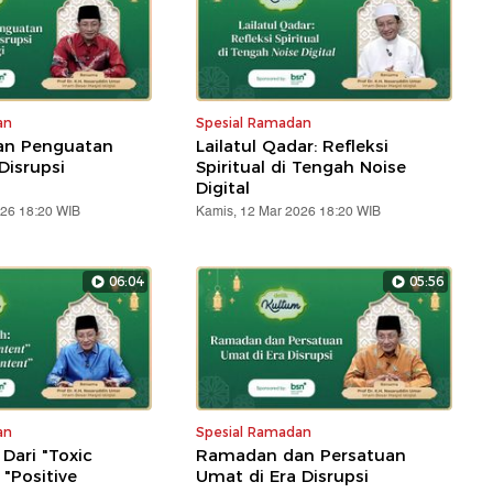
an
Spesial Ramadan
n Penguatan
Lailatul Qadar: Refleksi
Disrupsi
Spiritual di Tengah Noise
Digital
026 18:20 WIB
Kamis, 12 Mar 2026 18:20 WIB
06:04
05:56
an
Spesial Ramadan
: Dari "Toxic
Ramadan dan Persatuan
"Positive
Umat di Era Disrupsi