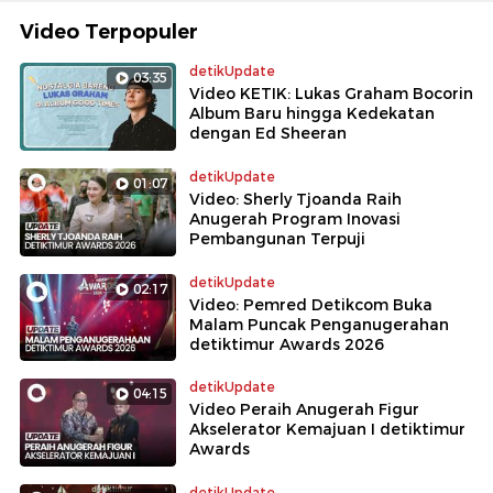
Video Terpopuler
detikUpdate
03:35
Video KETIK: Lukas Graham Bocorin
Album Baru hingga Kedekatan
dengan Ed Sheeran
detikUpdate
01:07
Video: Sherly Tjoanda Raih
Anugerah Program Inovasi
Pembangunan Terpuji
detikUpdate
02:17
Video: Pemred Detikcom Buka
Malam Puncak Penganugerahan
detiktimur Awards 2026
detikUpdate
04:15
Video Peraih Anugerah Figur
Akselerator Kemajuan I detiktimur
Awards
detikUpdate