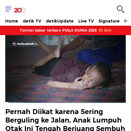
Home
detik TV
detikUpdate
Live TV
Signature
Pol
Tonton kabar terbaru PIALA DUNIA 2026
Di Sini
Dimuat
:
14.47%
Waktu
0:14
/
Durasi
8:46
Berhenti
Suara
Layar
Pernah Diikat karena Sering
Hidup
Saat
Berguling ke Jalan, Anak Lumpuh
Otak Ini Tengah Berjuang Sembuh
ini