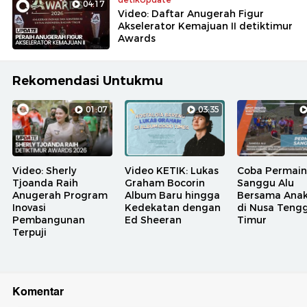
04:17
Video: Daftar Anugerah Figur
Akselerator Kemajuan II detiktimur
Awards
Rekomendasi Untukmu
01:07
03:35
Video: Sherly
Video KETIK: Lukas
Coba Permai
Tjoanda Raih
Graham Bocorin
Sanggu Alu
Anugerah Program
Album Baru hingga
Bersama Ana
Inovasi
Kedekatan dengan
di Nusa Teng
Pembangunan
Ed Sheeran
Timur
Terpuji