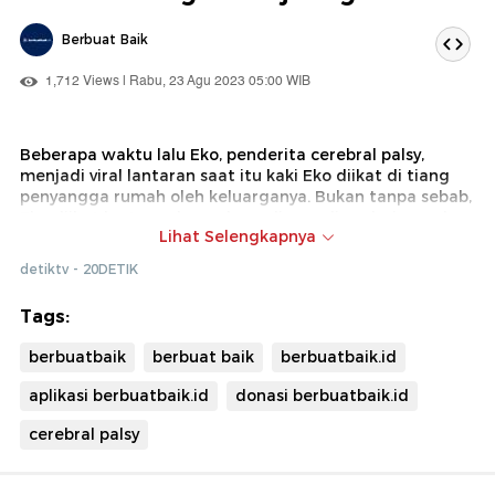
Berbuat Baik
1,712 Views | Rabu, 23 Agu 2023 05:00 WIB
Beberapa waktu lalu Eko, penderita cerebral palsy,
menjadi viral lantaran saat itu kaki Eko diikat di tiang
penyangga rumah oleh keluarganya. Bukan tanpa sebab,
Eko diikat lantaran kerap berguling-guling dari rumah
Lihat Selengkapnya
hingga jalan. Sehingga keluarganya khawatir, jika
dibiarkan berguling, berbahaya untuk Eko.
detiktv - 20DETIK
Tags:
berbuatbaik
berbuat baik
berbuatbaik.id
aplikasi berbuatbaik.id
donasi berbuatbaik.id
cerebral palsy