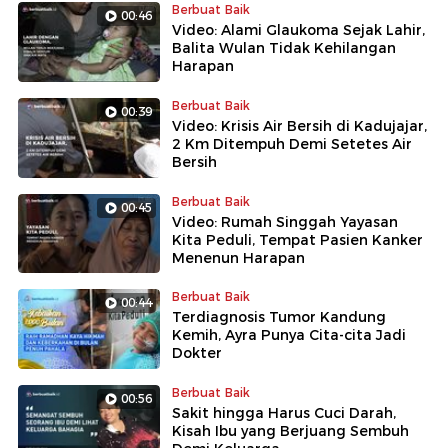
Berbuat Baik
00:46
Video: Alami Glaukoma Sejak Lahir,
Balita Wulan Tidak Kehilangan
Harapan
Berbuat Baik
00:39
Video: Krisis Air Bersih di Kadujajar,
2 Km Ditempuh Demi Setetes Air
Bersih
Berbuat Baik
00:45
Video: Rumah Singgah Yayasan
Kita Peduli, Tempat Pasien Kanker
Menenun Harapan
Berbuat Baik
00:44
Terdiagnosis Tumor Kandung
Kemih, Ayra Punya Cita-cita Jadi
Dokter
Berbuat Baik
00:56
Sakit hingga Harus Cuci Darah,
Kisah Ibu yang Berjuang Sembuh