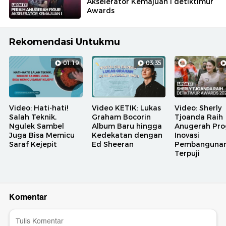
Akselerator Kemajuan I detiktimur
Awards
Rekomendasi Untukmu
01:19
03:35
Video: Hati-hati!
Video KETIK: Lukas
Video: Sherly
Salah Teknik,
Graham Bocorin
Tjoanda Raih
Ngulek Sambel
Album Baru hingga
Anugerah Pr
Juga Bisa Memicu
Kedekatan dengan
Inovasi
Saraf Kejepit
Ed Sheeran
Pembanguna
Terpuji