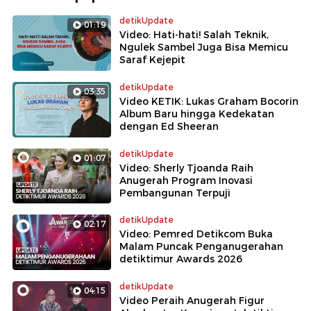
detikUpdate
01:19
Video: Hati-hati! Salah Teknik,
Ngulek Sambel Juga Bisa Memicu
Saraf Kejepit
detikUpdate
03:35
Video KETIK: Lukas Graham Bocorin
Album Baru hingga Kedekatan
dengan Ed Sheeran
detikUpdate
01:07
Video: Sherly Tjoanda Raih
Anugerah Program Inovasi
Pembangunan Terpuji
detikUpdate
02:17
Video: Pemred Detikcom Buka
Malam Puncak Penganugerahan
detiktimur Awards 2026
detikUpdate
04:15
Video Peraih Anugerah Figur