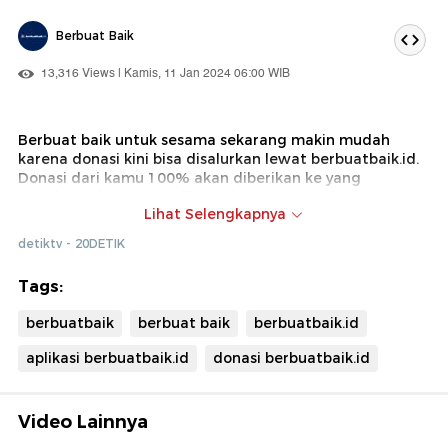
Berbuat Baik
13,316 Views | Kamis, 11 Jan 2024 06:00 WIB
Berbuat baik untuk sesama sekarang makin mudah
karena donasi kini bisa disalurkan lewat berbuatbaik.id.
Donasi dari kamu 100% akan diberikan ke yang
membutuhkan tanpa dikenai biaya pemotongan atau
Lihat Selengkapnya
biaya apapun.
detiktv - 20DETIK
Berbuatbaik.id merupakan platform penggalangan dana
berbasis digital. Platform digital ini dikembangkan oleh
Tags:
detiknetwork yang berada dalam kelompok
TRANSMEDIA.
berbuatbaik
berbuat baik
berbuatbaik.id
aplikasi berbuatbaik.id
donasi berbuatbaik.id
Video Lainnya