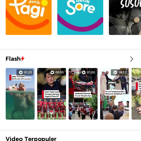
Flash
01:23
00:55
01:02
00:31
Video Terpopuler