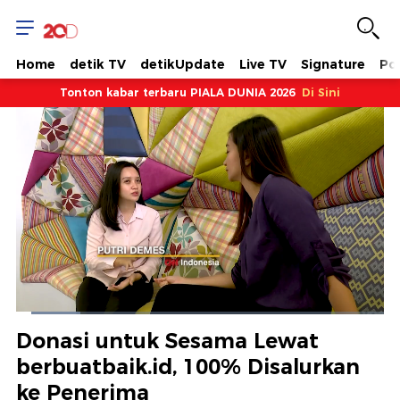
Home
detik TV
detikUpdate
Live TV
Signature
Pol
Tonton kabar terbaru PIALA DUNIA 2026
Di Sini
Dimuat
:
17.51%
Waktu
0:19
/
Durasi
7:27
Berhenti
Suara
Layar
Donasi untuk Sesama Lewat
Hidup
Saat
berbuatbaik.id, 100% Disalurkan
ke Penerima
ini